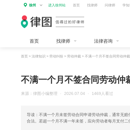
徐州
进入徐州站
首页
找律师
问律师
学知
首页
找律师
法律咨询
首页
>
法律知识
>
劳动纠纷
>
劳动仲裁
>
不满一个月不签合同劳动仲裁
不满一个月不签合同劳动仲
来源：律图小编整理
·
2026.07.04
·
1469人看过
导读：不满一个月未签劳动合同申请劳动仲裁，通常无赔
合法。若超一个月不满一年未签，应向劳动者每月支付二