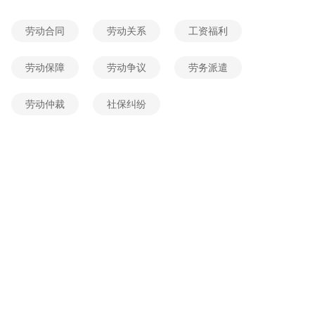
2026-06-02 20:53:38
网友提问
劳动合同
劳动关系
工资福利
我目前面临一个租赁房屋合同纠纷,线上立案需被告即房东的个人身份信息,请问有被告身份证号、手机号的情况下?
2026-06-02 16:51:42
网友提问
劳动保障
劳动争议
劳务派遣
车辆抵押借款合同怎么写?
劳动仲裁
社保纠纷
2026-06-02 16:01:18
网友提问
电动车缴费违约要求每天支付15\\\\\\\.4%合法吗?
2026-06-02 08:36:34
网友提问