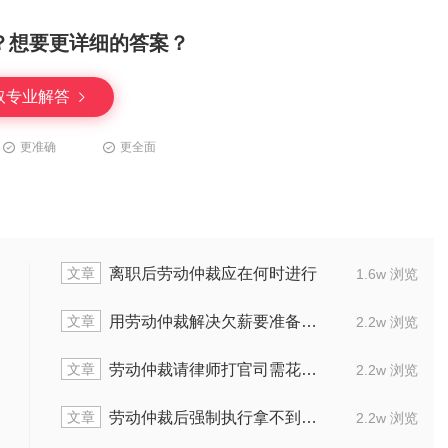
？想要更详细的答案？
取专业解答
更准确
更全面
文章
裁按实际工资认定吗
没签合同的临时工如
2.3w 浏览
文章
动仲裁部分结果，该怎么起诉
个体倒闭了被
1.8w 浏览
文章
裁都需要哪些正常手续
去劳动局申请仲裁
1.6w 浏览
文章
裁裁员赔偿调岗怎么算
劳动仲裁里举
1.6w 浏览