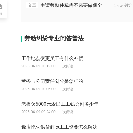
文章
动局申请仲裁一般多长时间出结果
长时间
1.3w 浏览
询
劳动纠纷专业问答普法
工作地点变更员工有什么补偿
2026-06-09 10:12:00
次阅读
劳务与公司责任划分是怎样的
2026-06-09 10:06:00
次阅读
老板欠5000元农民工工钱会判多少年
2026-06-09 09:24:00
次阅读
饭店拖欠供货商员工工资要怎么解决