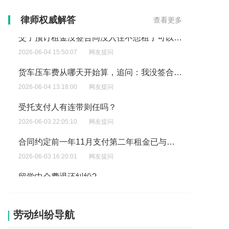
交了预订租金没签合同没入住不想租了可以退回预订租金吗?
律师权威解答
查看更多
2026-06-04 15:50:07
网友提问
货车压车费从哪天开始算，追问：我没签合同咋算压车费？
2026-06-04 13:18:00
网友提问
受托支付人有连带则任吗？
2026-06-03 22:05:10
网友提问
合同约定前一年11月支付第二年租金已与房东合作十年拖欠,年租金16万/年年付,签订五年厂房租赁合同?
2026-06-03 16:20:01
网友提问
留学中介费退还纠纷?
2026-06-03 08:47:19
网友提问
租赁手机如何解除合同?
2026-06-02 21:43:19
网友提问
劳动纠纷导航
买了抵押车发现有没有结清的尾款，车子用不了怎么办?