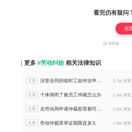
看完仍有疑问
获
更快速
更多
#劳动纠纷
相关法律知识
文章
需在劳动仲裁判决书几天内给赔偿
劳动仲
1.3w 浏览
文章
动仲裁拒绝协商怎么解决
若不满劳
1.6w 浏览
文章
工工资被拖欠，怎么申请劳动仲裁
劳动仲
1.7w 浏览
文章
动仲裁解除劳动合同赔偿金多少
劳动仲
1.9w 浏览