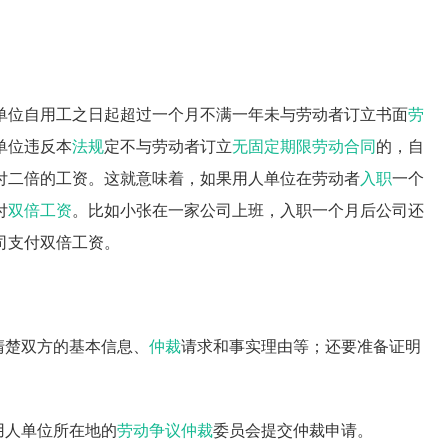
单位自用工之日起超过一个月不满一年未与劳动者订立书面
劳
单位违反本
法规
定不与劳动者订立
无固定期限劳动合同
的，自
付二倍的工资。这就意味着，如果用人单位在劳动者
入职
一个
付
双倍工资
。比如小张在一家公司上班，入职一个月后公司还
司支付双倍工资。
清楚双方的基本信息、
仲裁
请求和事实理由等；还要准备证明
。
用人单位所在地的
劳动争议仲裁
委员会提交仲裁申请。