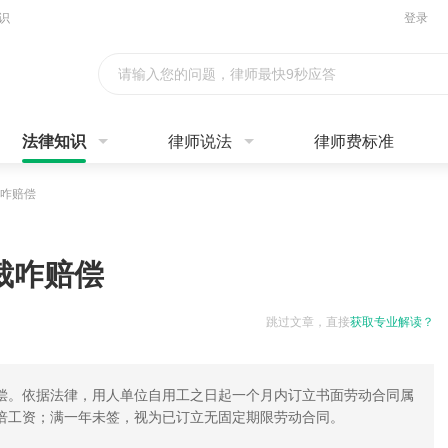
识
登录
请输入您的问题，律师最快9秒应答
法律知识
律师说法
律师费标准
咋赔偿
裁咋赔偿
跳过文章，直接
获取专业解读？
偿。依据法律，用人单位自用工之日起一个月内订立书面劳动合同属
倍工资；满一年未签，视为已订立无固定期限劳动合同。