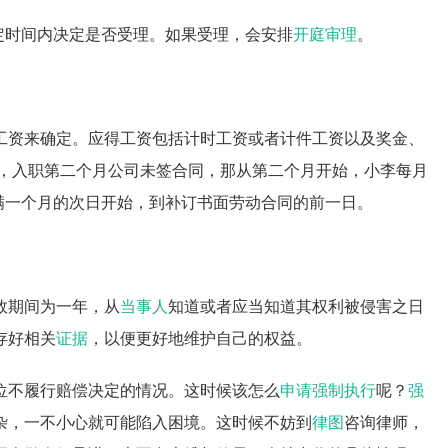
定时间内决定是否受理。如果受理，会安排
开庭审理
。
工资来确定。应得工资包括计时工资或者计件工资以及奖金、
0元，入职第二个月公司未签合同，那从第二个月开始，小李每月
起满一个月的次日开始，到补订书面劳动合同的前一日。
效期间为一年，从
当事人
知道或者应当知道其权利被侵害之日
存好相关
证据
，以便更好地维护自己的权益。
位不履行赔偿决定的情况。这时候该怎么
申请强制执行
呢？
强
杂，一不小心就可能陷入困境。这时候不妨到
律图
咨询律师，