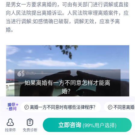
是男女一方要求离婚的，可由有关部门进行调解或直接
向人民法院提出离婚诉讼。人民法院审理离婚案件，应
当进行调解;如感情确已破裂，调解无效，应准予离
婚。
如果离婚有一方不同意怎样才能离
婚？
离婚一方不同意时有哪些法律程序？
不同意离婚
立即咨询
(99%用户选择)
找律师
免费诊断