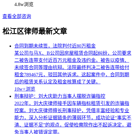
4.8w
浏览
查看全部咨询
松江区律师最新文章
合同到期未续签，法院判付近80万租金
某公司与马X、B公司因房屋租赁合同起纠纷，公司要求
二被告连带支付近百万元租金及违约金。被告以疫情、
未续签合同等理由抗辩。法院最终判决二被告连带给付
租金789467元，驳回其他诉求。这起案件中，合同到期
后的租赁关系认定及租金核算成了关键。
10w+
浏览
刑事辩护：刘大庆助力当事人摆脱诈骗指控
2022年，刘大庆律师接手因车辆指标租赁引发的诈骗指
控案。刘大庆律师擅长刑事辩护，凭借丰富经验和专业
能力，深入分析证据链条的薄弱环节，成功论证“事实不
清、证据不足”的观点，促使检察院作出不起诉决定，避
免当事人被错误定罪。