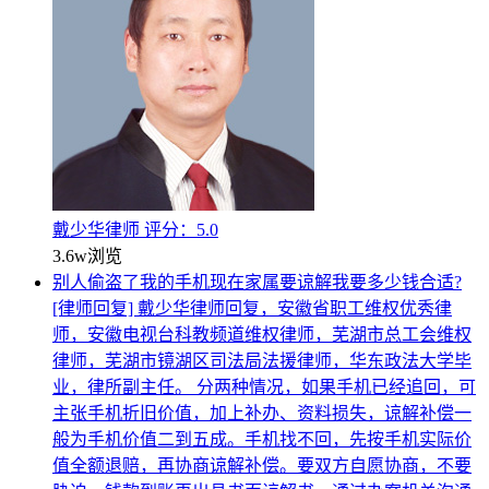
戴少华律师
评分：5.0
3.6w
浏览
别人偷盗了我的手机现在家属要谅解我要多少钱合适?
[律师回复] 戴少华律师回复，安徽省职工维权优秀律
师，安徽电视台科教频道维权律师，芜湖市总工会维权
律师，芜湖市镜湖区司法局法援律师，华东政法大学毕
业，律所副主任。 分两种情况，如果手机已经追回，可
主张手机折旧价值，加上补办、资料损失，谅解补偿一
般为手机价值二到五成。手机找不回，先按手机实际价
值全额退赔，再协商谅解补偿。要双方自愿协商，不要