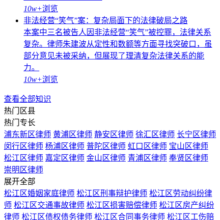
10w+
浏览
非法经营“笑气”案：复杂局面下的法律破局之路
本案中三名被告人因非法经营“笑气”被控罪，法律关系
复杂。律师朱建波从定性和数额等方面寻找突破口，虽
部分意见未被采纳，但展现了理清复杂法律关系的能
力。
10w+
浏览
查看全部知识
热门区县
热门专长
浦东新区律师
黄浦区律师
静安区律师
徐汇区律师
长宁区律师
闵行区律师
杨浦区律师
普陀区律师
虹口区律师
宝山区律师
松江区律师
嘉定区律师
金山区律师
青浦区律师
奉贤区律师
崇明区律师
展开全部
松江区婚姻家庭律师
松江区刑事辩护律师
松江区劳动纠纷律
师
松江区交通事故律师
松江区损害赔偿律师
松江区房产纠纷
律师
松江区债权债务律师
松江区合同事务律师
松江区工伤赔