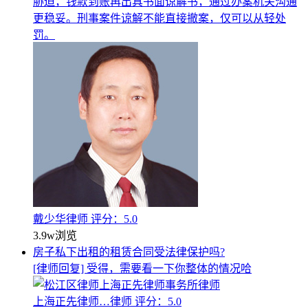
胁迫，钱款到账再出具书面谅解书，通过办案机关沟通
更稳妥。刑事案件谅解不能直接撤案，仅可以从轻处
罚。
戴少华律师
评分：5.0
3.9w
浏览
房子私下出租的租赁合同受法律保护吗?
[律师回复] 受得，需要看一下你整体的情况哈
上海正先律师…律师
评分：5.0