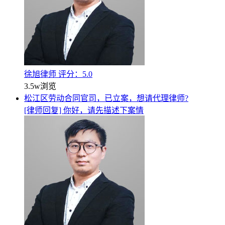
徐旭律师
评分：5.0
3.5w
浏览
松江区劳动合同官司，已立案，想请代理律师?
[律师回复] 你好，请先描述下案情