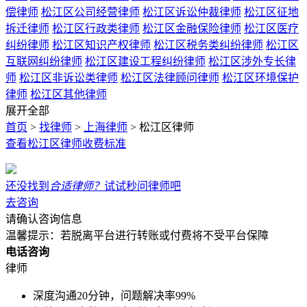
偿律师
松江区公司经营律师
松江区诉讼仲裁律师
松江区征地
拆迁律师
松江区行政类律师
松江区金融保险律师
松江区医疗
纠纷律师
松江区知识产权律师
松江区税务类纠纷律师
松江区
互联网纠纷律师
松江区建设工程纠纷律师
松江区涉外专长律
师
松江区非诉讼类律师
松江区法律顾问律师
松江区环境保护
律师
松江区其他律师
展开全部
首页
>
找律师
>
上海律师
>
松江区律师
查看
松江区
律师收费标准
还没找到
合适律师？
试试秒问律师吧
去咨询
请确认咨询信息
温馨提示：若脱离平台进行转账或付费将不受平台保障
电话咨询
律师
深度沟通20分钟，问题解决率99%