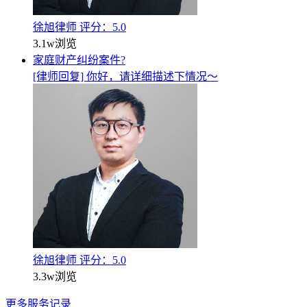
徐旭律师
评分：5.0
3.1w
浏览
家庭财产纠纷案件?
[律师回复] 你好，请详细描述下情况～
徐旭律师
评分：5.0
3.3w
浏览
更多服务记录