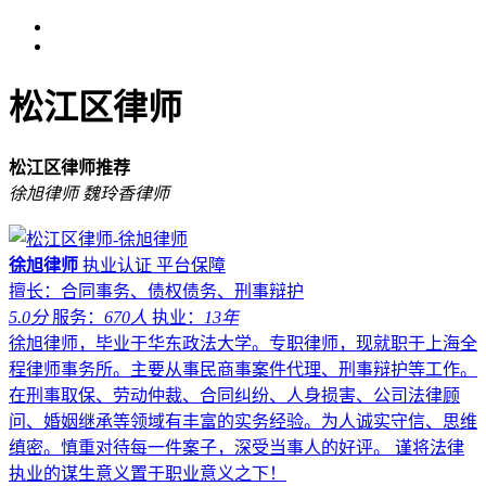
松江区律师
松江区律师推荐
徐旭律师
魏玲香律师
徐旭律师
执业认证
平台保障
擅长：合同事务、债权债务、刑事辩护
5.0分
服务：
670人
执业：
13年
徐旭律师，毕业于华东政法大学。专职律师，现就职于上海全
程律师事务所。主要从事民商事案件代理、刑事辩护等工作。
在刑事取保、劳动仲裁、合同纠纷、人身损害、公司法律顾
问、婚姻继承等领域有丰富的实务经验。为人诚实守信、思维
缜密。慎重对待每一件案子，深受当事人的好评。 谨将法律
执业的谋生意义置于职业意义之下！