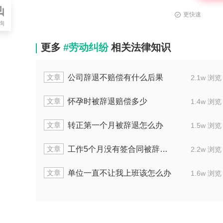
更快速
询
更多
#劳动纠纷
相关法律知识
文章
生病期被辞退怎么办
辞退十年员工
2.0w 浏览
文章
让出勤算旷工要什么证据
工厂干半年被
1.6w 浏览
文章
人干活出现意外该如何赔偿
单位开除员工解
1.7w 浏览
文章
者怎样主张经济补偿金
公司辞退员工
2.0w 浏览
文章
提前30天辞职损失怎么算
工作做得不好
1.8w 浏览