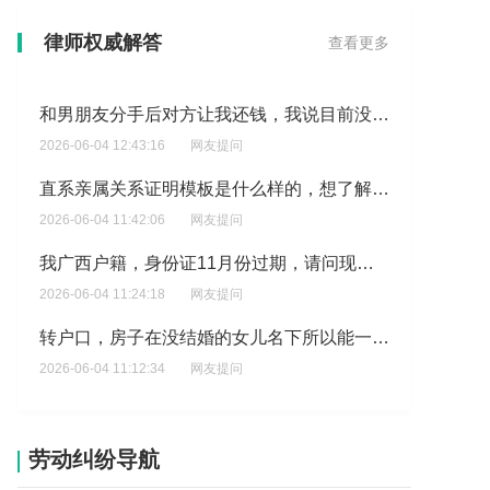
北京本地户口迁移规定是什么想了解北京户口迁移流程是怎样的？
律师权威解答
查看更多
2026-06-04 14:22:44
网友提问
和男朋友分手后对方让我还钱，我说目前没钱他想以诈骗为由起诉我?
2026-06-04 12:43:16
网友提问
直系亲属关系证明模板是什么样的，想了解我该如何获得直系亲属关系证明模板？
2026-06-04 11:42:06
网友提问
我广西户籍，身份证11月份过期，请问现在可以在广东换证吗?
2026-06-04 11:24:18
网友提问
转户口，房子在没结婚的女儿名下所以能一起转吗?
2026-06-04 11:12:34
网友提问
当夫妻一方死亡法律要怎么做
2026-06-04 03:34:41
网友提问
劳动纠纷导航
身份证回执办了找到原件不办了可以吗?