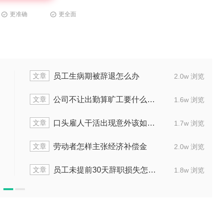
更准确
更全面
文章
怎样处理
口头辞职交接完公司不
1.4w 浏览
文章
辞退怎么赔偿
公司强制性裁员怎
1.6w 浏览
文章
除合同怎样处理
公司突然解聘员工赔
1.7w 浏览
文章
赔偿顺序是什么
公司辞退刚转正员
1.7w 浏览
文章
被辞退怎么办
劳动法工作半年被辞
1.5w 浏览