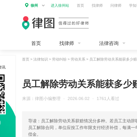
徐州
进入徐州站
首页
找律师
问律师
学知
首页
找律师
法律咨询
首页
>
法律知识
>
劳动纠纷
>
劳动关系
>
员工解除劳动关系能获多少赔
资讯
员工解除劳动关系能获多少
来源：律图小编整理
·
2026.06.02
·
1761人看过
导读：员工解除劳动关系获赔情况分多种。若员工主动辞
员工解除合同，单位应按工作年限支付经济补偿，每满一
偿金。