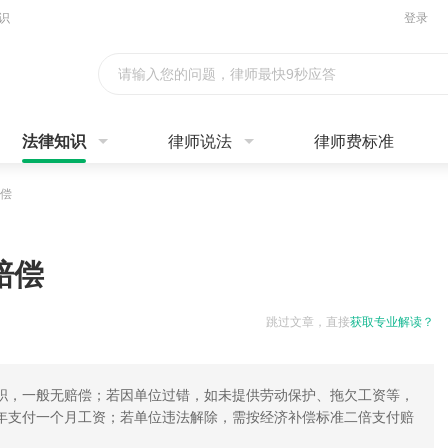
识
登录
请输入您的问题，律师最快9秒应答
法律知识
律师说法
律师费标准
偿
赔偿
跳过文章，直接
获取专业解读？
职，一般无赔偿；若因单位过错，如未提供劳动保护、拖欠工资等，
年支付一个月工资；若单位违法解除，需按经济补偿标准二倍支付赔