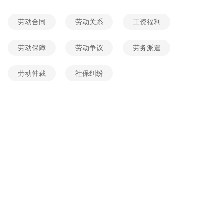
2026-06-03 18:15:25
网友提问
劳动合同
劳动关系
工资福利
我户籍在中山,人也在中山,老公在我出生地\\\\\\\(廉江\\\\\\\)起诉我?
2026-06-03 17:56:06
网友提问
劳动保障
劳动争议
劳务派遣
配偶随迁上海户口，需要准备哪些证明材料？
劳动仲裁
社保纠纷
2026-06-03 10:39:42
网友提问
想了解，北京本地户口迁移规定是什么？
2026-06-04 14:25:59
网友提问