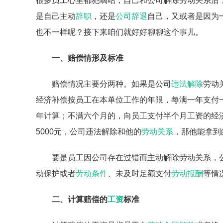
很多员工心里都犯嘀咕，自己和公司解除劳动关系后
是自己主动
辞职
，还是
公司辞退
自己，又或者是因为
也不一样呢？接下来咱们就好好聊聊这个事儿。
一、赔偿情形及标准
赔偿情况主要分两种。如果是公司
违法解除
劳动
经济补偿按员工在本单位工作的年限，每满一年支付
年计算；不满六个月的，向员工支付半个月工资的经
5000元，公司违法解除和他的
劳动关系
，那他能拿到的赔
要是员工因公司存在过错而主动解除劳动关系，
动保护或者
劳动条件
、未及时足额支付
劳动报酬
等情
二、计算赔偿的
工资
标准