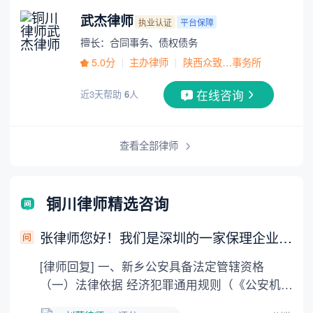
武杰律师
执业认证
平台保障
擅长：合同事务、债权债务
5.0分
主办律师
陕西众致…事务所
在线咨询
近3天帮助
6
人
查看全部律师
铜川律师精选咨询
张律师您好！我们是深圳的一家保理企业，有一家网店伪造订单骗取了我们的贷款。我们想在新乡立案。?
[律师回复] 一、新乡公安具备法定管辖资格
（一）法律依据 经济犯罪通用规则（《公安机关
办理经济犯罪案件的若干规定》第8、20条） 犯