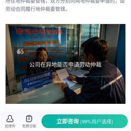
所在地仲裁委管辖，双方分别向两地仲裁委申请的，由
劳动合同履行地仲裁委管辖。
公司在异地能否申请劳动仲裁
很多人在外地工作，遇到公司侵害自己权益
立即咨询
(99%用户选择)
时，会犯难不知道该怎么办。比如小李在外地一
找律师
免费诊断