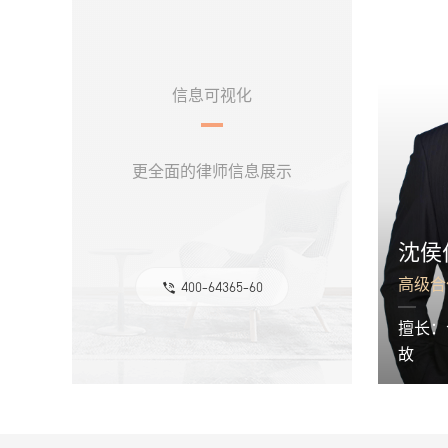
信息可视化
更全面的律师信息展示
沈侯
高级合
400-64365-60
擅长：
故
沈侯