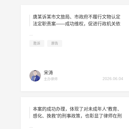
唐某诉某市文旅局、市政府不履行文物认定
法定职责案——成功维权，促进行政机关依
法履职
...
胜诉
原告
宋涛
2026.06.04
主办律师
本案的成功办理，体现了对未成年人“教育、
感化、挽救”的刑事政策，也彰显了律师在刑
事案件中通过专业辩护维护当事人合法权
...