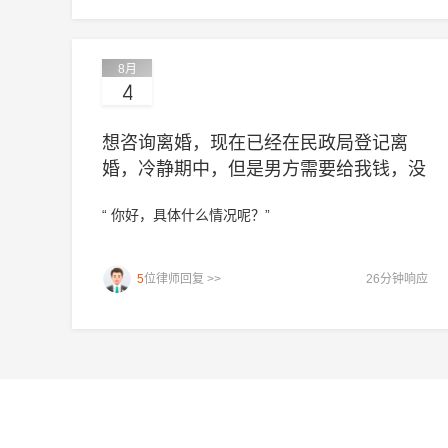
等证据，和四楼说明这是自然灾害，双方都受害。如
果四楼坚持要求赔偿，可以通过法院诉讼解决，但法
律上你胜诉概率很大。我是杭州的吴亮律师，如果仍
8月
有疑问，欢迎追问或一对一咨询。”
4
想咨询离婚，现在已经在民政局登记离
婚，冷静期中，但是男方需要给我钱，没
有达成一致?
“ 你好，具体什么情况呢？”
5
位律师回复 >>
26分钟响应
你好，你有什么问题详细描述一下。