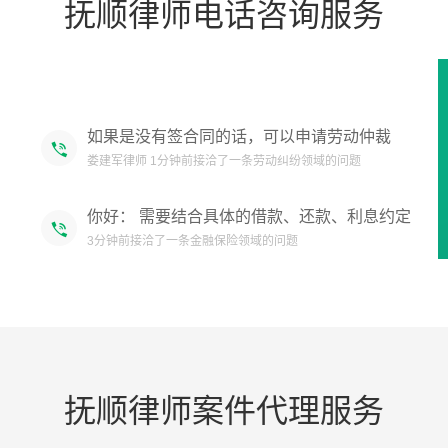
抚顺律师电话咨询服务
定制解决方案。 提供：法律咨询、信息查询、
陆治波律师 1分钟前接洽了一条公司经营领域的问题
案件代理、文书代写 可代理案件：股权、合同
纠纷、债权债务、交通事故、劳动工伤、房
如果是没有签合同的话，可以申请劳动仲裁
产、婚姻家事、遗产继承、知识产权、工程、
娄建军律师 1分钟前接洽了一条劳动纠纷领域的问题
医疗纠纷 需深度咨询：点头像拨打电话，或者
加微信详询（付费咨询）
你好： 需要结合具体的借款、还款、利息约定
等相关证据来分析； 我长期并正在代理金融借
3分钟前接洽了一条金融保险领域的问题
贷纠纷的案件，可以看我的案例； 还是聘请律
师代理解决稳妥，以免权益受损； 可以与我联
你好可以委托帮你协商
系代理事宜（微.信手机同步 ）
庄锦洲律师 2分钟前接洽了一条金融保险领域的问题
可以起诉对方，可以咨询
孔令斌律师 2分钟前接洽了一条损害赔偿领域的问题
抚顺律师案件代理服务