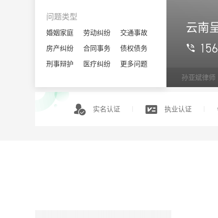
自治县
问题类型
云南
婚姻家庭
劳动纠纷
交通事故
15
房产纠纷
合同事务
债权债务
擅长：合同事务,刑事辩护,婚姻家庭
刑事辩护
医疗纠纷
更多问题
孙亚斌律师
实名认证
执业认证