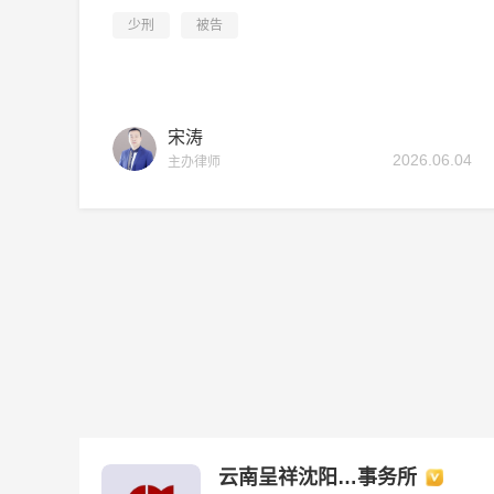
益、推动矛盾化解的重要价值。
少刑
被告
宋涛
2026.06.04
主办律师
云南呈祥沈阳…事务所