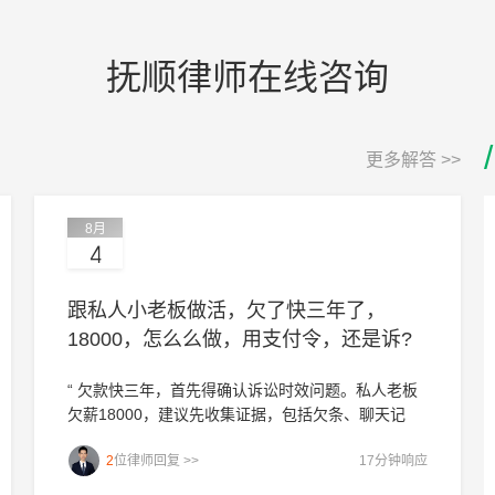
抚顺律师在线咨询
:
24
次
70871687
/
更多解答 >>
8月
4
跟私人小老板做活，欠了快三年了，
18000，怎么么做，用支付令，还是诉?
“ 欠款快三年，首先得确认诉讼时效问题。私人老板
欠薪18000，建议先收集证据，包括欠条、聊天记
录、转账凭证、证人证言等，证明欠款事实和催讨过
2
位律师回复 >>
17分钟响应
程。如果证据充分、欠款事实清晰、没有其他争议，
支付令更快更省钱，直接向法院申请就行。但老板可