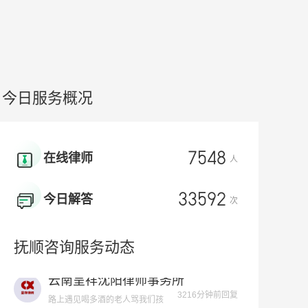
今日服务概况
7548
在线律师
人
33592
今日解答
次
云南呈祥沈阳律师事务所
3216分钟前回复
路上遇见喝多酒的老人骂我们孩
抚顺咨询服务动态
子，先用凶器打人，我们还手了怎
你好7777777777777777
么判?
郭聚强律师
1442分钟前回复
有朋友介绍个兼职，公司以个人名义选购返税，我做