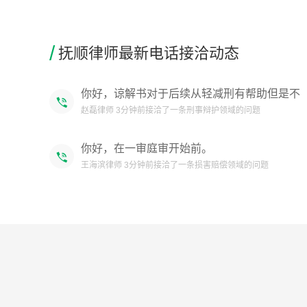
娄建军律师 2分钟前接洽了一条公司经营领域的问题
/
你好，谅解书对于后续从轻减刑有帮助但是不
抚顺律师最新电话接洽动态
代表不被判刑，刑事案件是公诉案件，不是对
赵磊律师 3分钟前接洽了一条刑事辩护领域的问题
方不追究就没有责任了，影响定罪量刑的因素
有很多，涉案情况、犯罪地位、犯罪行为等因
你好，在一审庭审开始前。
素。且要符合刑法规定的适用条件。
王海滨律师 3分钟前接洽了一条损害赔偿领域的问题
您好，我们是专业处理信用卡，网贷债务问题
的，可以免费帮您出个方案。
美翎律师事务所律师 1分钟前接洽了一条金融保险领域的问题
你好，还能否找到对方信息？
王海滨律师 1分钟前接洽了一条损害赔偿领域的问题