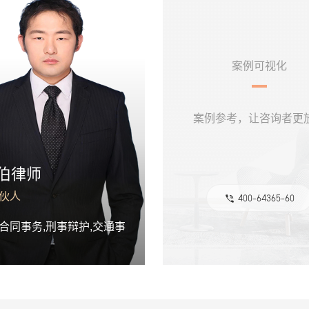
案例可视化
案例参考，让咨询者更
伯律师
伙人
400-64365-60
合同事务,刑事辩护,交通事
伯律师
高级合伙人