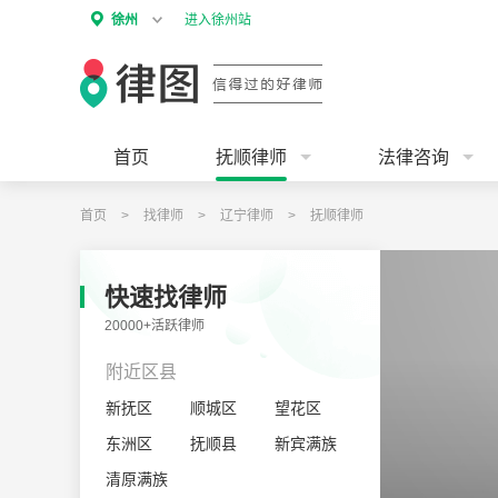
徐州
进入徐州站
首页
抚顺律师
法律咨询
首页
>
找律师
>
辽宁律师
>
抚顺律师
快速找律师
20000+活跃律师
附近区县
新抚区
顺城区
望花区
东洲区
抚顺县
新宾满族
清原满族
自治县