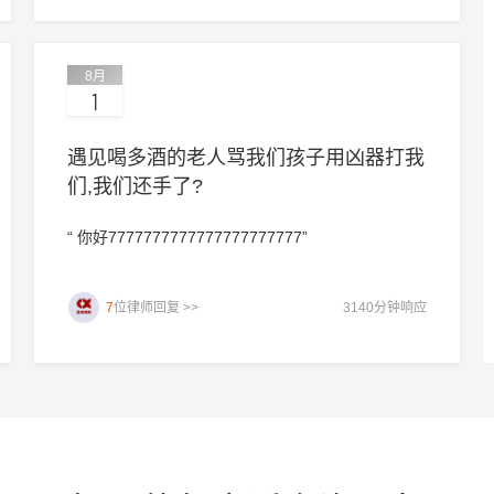
能提出异议导致支付令失效，那时就得转诉讼。诉讼
虽然周期长些，但能直接判决并申请强制执行，尤其
适合老板赖账或转移财产的情况。你这种情况，可以
8月
先发正式催收函中断时效，再申请支付令试试，不行
1
就果断起诉。我是杭州的吴亮律师，如果仍有疑问，
欢迎追问或一对一咨询。”
遇见喝多酒的老人骂我们孩子用凶器打我
们,我们还手了?
“ 你好7777777777777777777777”
7
位律师回复 >>
3140分钟响应
平台优选推荐： 专案律师，一对一咨询，量身