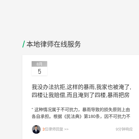
解答次数
157
/
本地律师在线服务
8月
5
我没办法抗拒,这样的暴雨,我家也被淹了,
四楼让我赔偿,而且淹到了四楼,暴雨把房
子冲了,我家在五楼?
“ 这种情况属于不可抗力，暴雨导致的损失原则上由
各自承担。根据《民法典》第180条，因不可抗力不
能履行民事义务的，不承担民事责任。你家的损失和
3
位律师回复 >>
9分钟响应
四楼的损失都是暴雨直接造成的，你没有过错，不需
要赔偿四楼。建议你保存好暴雨预警、房屋受损照片