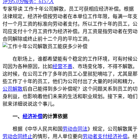
评分5.0分
服务：
6157人
专家导读
工作十年公司解散，员工可获相应经济补偿。根据
法律规定，经济补偿按劳动者在本单位工作年限，每满一年支
付一个月工资的标准向劳动者支付。所以工作十年的员工，公
司应支付十个月工资作为经济补偿。月工资是指劳动者在劳动
合同解除或终止前十二个月的平均工资。
在职场上，谁都希望能有个稳定的工作环境，可有时候公
司因为各种原因，比如
经营不善
、市场变化等，不得不解散。
这时候，在公司工作了多年的员工心里就犯嘀咕了，尤其是那
些工作了十年的员工，他们为公司付出了大量的时间和精力，
公司解散
后自己能得到多少补偿呢？这个问题关系到员工的切
身利益，也影响着他们未来的生活和职业规划。接下来，咱们
就来详细说说这个事儿。
一、
经济补偿
的计算依据
根据《中华人民共和国
劳动合同法
》规定，公司解散属于
劳动合同终止
的情形，用人单位要向
劳动者
支付经济补偿
。经