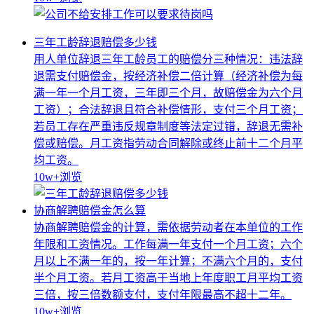
三年工龄辞退赔偿多少钱
用人单位辞退三年工龄员工的赔偿分三种情况：违法辞
退需支付赔偿金，按经济补偿二倍计算（经济补偿为每
满一年一个月工资，三年即三个月，故赔偿金为六个月
工资）；合法辞退且符合补偿情形，支付三个月工资；
若员工存在严重违反规章制度等法定过错，辞退无需补
偿或赔偿。月工资指劳动合同解除或终止前十二个月平
均工资。
10w+
浏览
协商解聘赔偿金怎么算
协商解聘赔偿金的计算，需依据劳动者在本单位的工作
年限和工资情况。工作每满一年支付一个月工资；六个
月以上不满一年的，按一年计算；不满六个月的，支付
半个月工资。若月工资高于当地上年度职工月平均工资
三倍，按三倍数额支付，支付年限最高不超十二年。
10w+
浏览