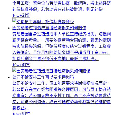
个月工资；若单位与劳动者协商一致解除，按上述经济
补偿标准补偿；若劳动者有过错被辞退，则无补偿。
10w+
浏览
因劳动者过错造成直接经济损失如何赔偿
劳动者因自身过错造成用人单位直接经济损失，赔偿问
题需综合考量。一般要依据劳动合同约定，若无约定则
按实际损失赔偿，但赔偿额度应结合过错程度、工资收
入等确定，且每月扣除赔偿金额不得超当月工资20%，
扣除后剩余工资不得低于当地月最低工资标准。
10w+
浏览
公司不给安排工作可以要求待岗吗
公司不给安排工作，员工能否要求待岗需视情况而定。
若公司存在生产经营困难等合理原因，可与员工协商待
岗事宜；若公司无故不安排工作，员工不应被动要求待
岗，可与公司沟通，必要时通过劳动仲裁等途径维护自
身权益。
10w+
浏览