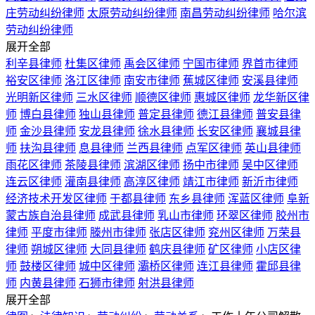
庄劳动纠纷律师
太原劳动纠纷律师
南昌劳动纠纷律师
哈尔滨
劳动纠纷律师
展开全部
利辛县律师
杜集区律师
禹会区律师
宁国市律师
界首市律师
裕安区律师
洛江区律师
南安市律师
蕉城区律师
安溪县律师
光明新区律师
三水区律师
顺德区律师
惠城区律师
龙华新区律
师
博白县律师
独山县律师
普定县律师
德江县律师
普安县律
师
金沙县律师
安龙县律师
徐水县律师
长安区律师
襄城县律
师
扶沟县律师
息县律师
兰西县律师
点军区律师
英山县律师
雨花区律师
茶陵县律师
滨湖区律师
扬中市律师
吴中区律师
连云区律师
灌南县律师
高淳区律师
靖江市律师
新沂市律师
经济技术开发区律师
于都县律师
东乡县律师
浑蓝区律师
阜新
蒙古族自治县律师
成武县律师
乳山市律师
环翠区律师
胶州市
律师
平度市律师
滕州市律师
张店区律师
兖州区律师
万荣县
律师
朔城区律师
大同县律师
鹤庆县律师
矿区律师
小店区律
师
鼓楼区律师
城中区律师
灞桥区律师
连江县律师
霍邱县律
师
内黄县律师
石狮市律师
射洪县律师
展开全部