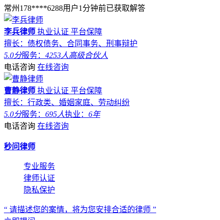
常州178****6288用户1分钟前已获取解答
李兵律师
执业认证
平台保障
擅长：债权债务、合同事务、刑事辩护
5.0分
服务：
4253人
高级合伙人
电话咨询
在线咨询
曹静律师
执业认证
平台保障
擅长：行政类、婚姻家庭、劳动纠纷
5.0分
服务：
695人
执业：
6年
电话咨询
在线咨询
秒问律师
专业服务
律师认证
隐私保护
“ 请描述您的案情，将为您安排合适的律师 ”