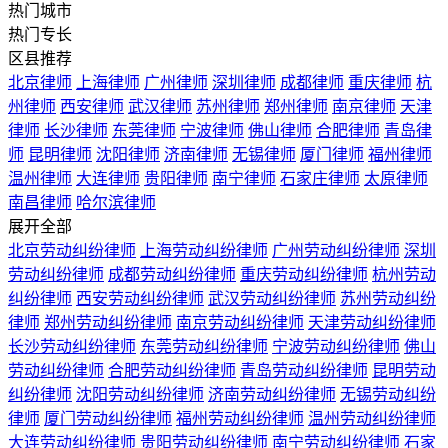
热门城市
热门专长
区县推荐
北京律师
上海律师
广州律师
深圳律师
成都律师
重庆律师
杭
州律师
西安律师
武汉律师
苏州律师
郑州律师
南京律师
天津
律师
长沙律师
东莞律师
宁波律师
佛山律师
合肥律师
青岛律
师
昆明律师
沈阳律师
济南律师
无锡律师
厦门律师
福州律师
温州律师
大连律师
贵阳律师
南宁律师
石家庄律师
太原律师
南昌律师
哈尔滨律师
展开全部
北京劳动纠纷律师
上海劳动纠纷律师
广州劳动纠纷律师
深圳
劳动纠纷律师
成都劳动纠纷律师
重庆劳动纠纷律师
杭州劳动
纠纷律师
西安劳动纠纷律师
武汉劳动纠纷律师
苏州劳动纠纷
律师
郑州劳动纠纷律师
南京劳动纠纷律师
天津劳动纠纷律师
长沙劳动纠纷律师
东莞劳动纠纷律师
宁波劳动纠纷律师
佛山
劳动纠纷律师
合肥劳动纠纷律师
青岛劳动纠纷律师
昆明劳动
纠纷律师
沈阳劳动纠纷律师
济南劳动纠纷律师
无锡劳动纠纷
律师
厦门劳动纠纷律师
福州劳动纠纷律师
温州劳动纠纷律师
大连劳动纠纷律师
贵阳劳动纠纷律师
南宁劳动纠纷律师
石家