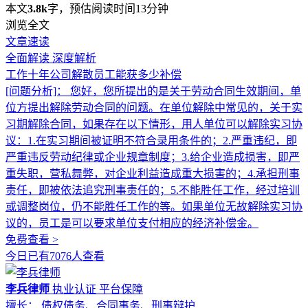
本文
3.8k
字，预估阅读时间13分钟
浏览全文
文章速读
全面解读
深度解析
工作十年公司解散员工能获多少补偿
[问题分析]：
您好，您所提出的是关于劳动合同生效期间，单
位方提出解除劳动合同的问题。在单位解除中常见的，关于实
习期解除合同，如果存在以下情形，用人单位可以解除实习协
议：1.在实习期间被证明不符合录用条件的；2.严重违纪，即
严重违反劳动纪律或企业规章制度；3.给企业造成损害，即严
重失职，营私舞弊，对企业利益造成重大损害的；4.承担刑事
责任，即被依法追究刑事责任的；5.不能胜任工作，经过培训
或调整岗位，仍不能胜任工作的等。如果单位无故解除实习协
议的，员工是可以要求单位支付相应的经济补偿金。
免费查看 >
今日已有7076人查看
李兵律师
执业认证
平台保障
擅长： 债权债务、合同事务、刑事辩护