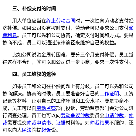
三、补偿支付的时间
用人单位应当在
终止劳动合同
时，一次性向劳动者支付经
济补偿。如果公司没有按时支付，劳动者可以要求公司支付
逾
期利息
。员工可以先和公司协商，确定支付时间和方式。要是
协商不成，员工可以通过法律途径来维护自己的权益。
比如公司说资金周转困难，要分三个月支付补偿，员工觉
得这样不合理，就可以和公司进一步协商，要求一次性支付。
四、员工维权的途径
如果员工和公司在补偿问题上有分歧，员工可以先和公司
协商解决。协商的时候，员工要准备好自己的
工作证明
、工资
记录等材料，证明自己的工作年限和工资水平。要是协商不
成，员工可以向
劳动监察
部门投诉，劳动监察部门会对公司进
行调查处理。员工也可以向
劳动争议仲裁
委员会
申请仲裁
，
仲
裁
需要提交
仲裁申请书
、
证据
材料等。对
仲裁结果
不服的，还
可以向人
民法
院提
起诉
讼。