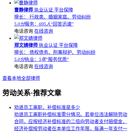
曹静律师
执业认证
平台保障
擅长： 行政类、婚姻家庭、劳动纠纷
5.0分
服务：
695人
“回答迅速”
电话咨询
在线咨询
郑文婧律师
执业认证
平台保障
擅长： 债权债务、刑事辩护、劳动纠纷
5.0分
执业：
5年
“服务优质”
电话咨询
在线咨询
查看本地全部律师
劳动关系·推荐文章
劝退员工离职，补偿标准是多少
劝退员工离职补偿标准需分情况。若单位违法解除劳动
合同，应按经济补偿标准的二倍向劳动者支付赔偿金，
经济补偿按劳动者在本单位工作年限，每满一年支付一