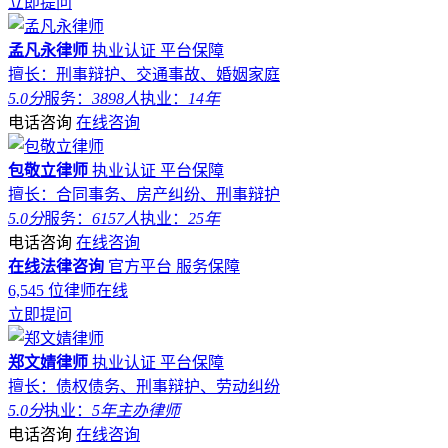
立即提问
孟凡永律师
执业认证
平台保障
擅长：刑事辩护、交通事故、婚姻家庭
5.0分
服务：
3898人
执业：
14年
电话咨询
在线咨询
包敬立律师
执业认证
平台保障
擅长：合同事务、房产纠纷、刑事辩护
5.0分
服务：
6157人
执业：
25年
电话咨询
在线咨询
在线法律咨询
官方平台
服务保障
6,545
位律师在线
立即提问
郑文婧律师
执业认证
平台保障
擅长：债权债务、刑事辩护、劳动纠纷
5.0分
执业：
5年
主办律师
电话咨询
在线咨询