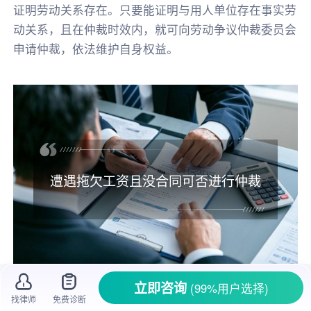
证明劳动关系存在。只要能证明与用人单位存在事实劳
动关系，且在仲裁时效内，就可向劳动争议仲裁委员会
申请仲裁，依法维护自身权益。
遭遇拖欠工资且没合同可否进行仲裁
立即咨询
(99%用户选择)
打工挣钱，谁都希望能按时拿到
工资
，可现
找律师
免费诊断