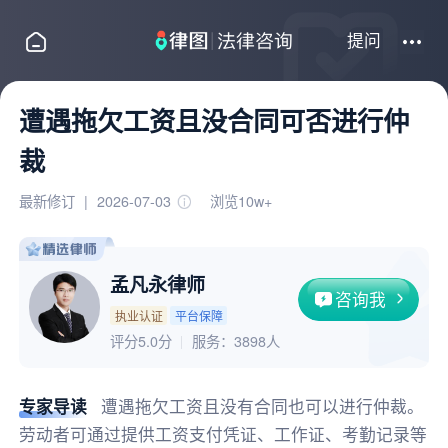
提问
遭遇拖欠工资且没合同可否进行仲
裁
最新修订
|
2026-07-03
浏览10w+
孟凡永律师
咨询我
执业认证
平台保障
评分5.0分
服务：
3898人
专家导读
遭遇拖欠工资且没有合同也可以进行仲裁。
劳动者可通过提供工资支付凭证、工作证、考勤记录等