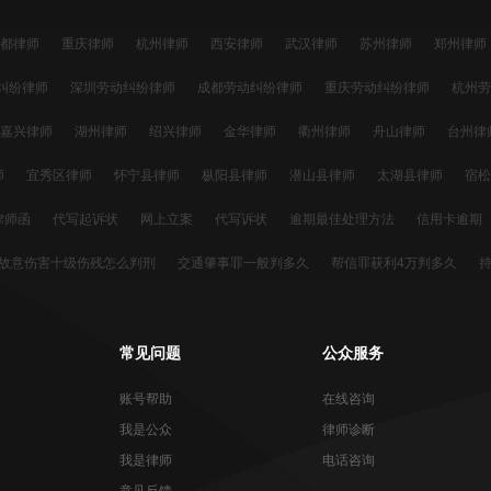
都律师
重庆律师
杭州律师
西安律师
武汉律师
苏州律师
郑州律师
明律师
沈阳律师
济南律师
无锡律师
厦门律师
福州律师
温州律师
纠纷律师
深圳劳动纠纷律师
成都劳动纠纷律师
重庆劳动纠纷律师
杭州劳
纠纷律师
天津劳动纠纷律师
长沙劳动纠纷律师
东莞劳动纠纷律师
宁波劳
嘉兴律师
湖州律师
绍兴律师
金华律师
衢州律师
舟山律师
台州律
纠纷律师
济南劳动纠纷律师
无锡劳动纠纷律师
厦门劳动纠纷律师
福州劳
黄山律师
滁州律师
阜阳律师
宿州律师
六安律师
宣城律师
池州律
师
宜秀区律师
怀宁县律师
枞阳县律师
潜山县律师
太湖县律师
宿松
动纠纷律师
太原劳动纠纷律师
南昌劳动纠纷律师
哈尔滨劳动纠纷律师
师
休宁县律师
黟县律师
祁门县律师
琅琊区律师
南谯区律师
来安县
律师函
代写起诉状
网上立案
代写诉状
逾期最佳处理方法
信用卡逾期
律师
起诉
信用卡退息
逾期利息怎么计算
信用卡透支
信用卡还不上
信用卡
故意伤害十级伤残怎么判刑
交通肇事罪一般判多久
帮信罪获利4万判多久
停息挂账
网贷还不上
网贷延期
分期还款
网贷起诉
停息分期
信用卡
以判死刑吗
故意袭警罪一般判刑多久
故意伤害轻微伤
帮信罪流水26万一般多
师
大竹县律师
汪艳律师
王文娟律师
李宁律师
张家港律师
栾川县律
威胁罪判多久
故意伤害致死
16岁可以判死刑吗
未成年故意伤害致死
故
县律师
思明区律师
大连律师
黄岛区律师
龙华区律师
白银市律师
常见问题
公众服务
判多久
非法拘禁和故意伤害可以并罚吗
被他人故意伤害需要什么赔偿
故意伤
泰宁县律师
新郑市律师
账号帮助
在线咨询
我是公众
律师诊断
我是律师
电话咨询