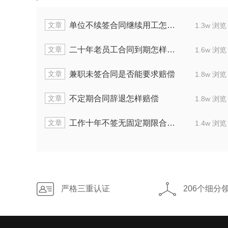
文章
单位不续签合同继续用工怎么办
1.5w 浏览
1.3w 浏览
文章
二十年老员工合同到期怎样处理
1.9w 浏览
1.6w 浏览
文章
兼职未签合同是否能要求赔偿
1.6w 浏览
1.8w 浏览
文章
不定期合同辞退怎样赔偿
2.1w 浏览
1.8w 浏览
文章
工作十年不签无固定期限合同怎么办
2.0w 浏览
1.4w 浏览
严格三重认证
206个细分