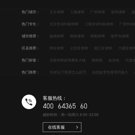
热门城市：
北京律师
上海律师
广州律师
深圳律师
成
宁波律师
佛山律师
合肥律师
青岛律师
昆
热门专长：
北京劳动纠纷律师
上海劳动纠纷律师
广州劳动
太原律师
南昌律师
哈尔滨律师
苏州劳动纠纷律师
郑州劳动纠纷律师
南京劳动
城市推荐：
盘锦律师
铁岭律师
朝阳律师
葫芦岛律师
青岛劳动纠纷律师
昆明劳动纠纷律师
沈阳劳动
马鞍山律师
淮北律师
铜陵律师
安庆律师
区县推荐：
郊区律师
义安区律师
迎江区律师
大观区律
贵阳劳动纠纷律师
南宁劳动纠纷律师
石家庄劳
屯溪区律师
黄山区律师
徽州区律师
歙县律
热门标签：
当面律师咨询费多少钱
律师函
起诉状
代发
天长市律师
明光市律师
颍州区律师
颍东区
信用卡分期
欠款起诉
暴力催收
信用卡欠款
热门推荐：
16岁以下犯罪怎么处罚
轻伤故意伤害罪判多久
信用卡逾期处理
网贷催收
信用卡催收
网贷
故意伤害有未遂吗
故意伤害他人身体
14岁可
信用卡协商
刘德斌律师
宁乡市律师
庞坤律
偷渡判多久
16岁持刀故意伤人一般判几年
恐吓
徐晓明律师
麻阳苗族自治县律师
新晃侗族自治
客服热线：
14岁可以刑事拘留吗
故意伤害致人轻伤一级一般
市中区律师
常熟市律师
绥宁律师
淄博律师
400 64365 60
17岁犯罪了会怎么样判刑
接听时间：周一到周六 8:00~22:00
在线客服