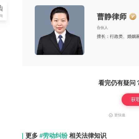
曹静律师
询
合伙人
擅长：行政类、婚姻
看完仍有疑问
获
更快速
更多
#劳动纠纷
相关法律知识