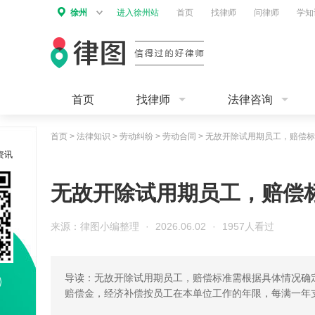
徐州
进入徐州站
首页
找律师
问律师
学知
首页
找律师
法律咨询
首页
>
法律知识
>
劳动纠纷
>
劳动合同
>
无故开除试用期员工，赔偿标
资讯
无故开除试用期员工，赔偿
来源：律图小编整理
·
2026.06.02
·
1957人看过
导读：无故开除试用期员工，赔偿标准需根据具体情况确
赔偿金，经济补偿按员工在本单位工作的年限，每满一年