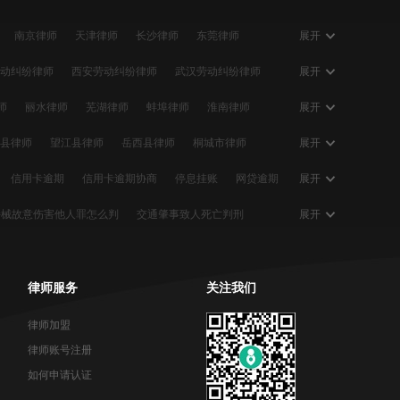
南京律师
天津律师
长沙律师
东莞律师
展开
大连律师
贵阳律师
南宁律师
石家庄律师
动纠纷律师
西安劳动纠纷律师
武汉劳动纠纷律师
展开
动纠纷律师
佛山劳动纠纷律师
合肥劳动纠纷律师
师
丽水律师
芜湖律师
蚌埠律师
淮南律师
展开
动纠纷律师
温州劳动纠纷律师
大连劳动纠纷律师
师
开封律师
洛阳律师
平顶山律师
安阳律师
县律师
望江县律师
岳西县律师
桐城市律师
展开
律师
全椒县律师
定远县律师
凤阳县律师
信用卡逾期
信用卡逾期协商
停息挂账
网贷逾期
展开
逾期会怎么样
个性化分期
信用卡逾期利息
持械故意伤害他人罪怎么判
交通肇事致人死亡判刑
展开
起诉
网贷协商
信用卡欠款
信用卡恶意透支
久会判
故意伤害可以自诉吗
盗窃罪判多久
师
陈华律师
黄亚青律师
牛晓儒律师
意伤害追诉期
故意伤害他人赔偿多少钱
宝鸡市律师
宝鸡市律师
黄冈律师
许睿律师
律师服务
关注我们
人致死自首一般判几年
强制猥亵罪要判多少年
律师加盟
律师账号注册
如何申请认证