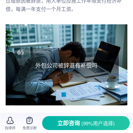
过错原因被辞退，用人单位应按工作年限支付经济补
偿，每满一年支付一个月工资。
外包公司被辞退有补偿吗
在工作中，很多人会选择去外包公司上班，
立即咨询
(99%用户选择)
可有时候会面临
被辞退
的情况。外包公司的员工
找律师
免费诊断