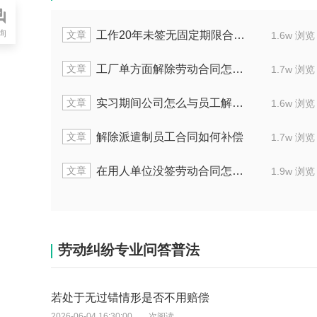
询
文章
同怎么解决
不签劳动合同2n补偿要什么
1.6w 浏览
文章
同怎么赔
经济补偿金是否把餐补
1.7w 浏览
文章
除劳动合同
60岁以上未签劳务合同
1.6w 浏览
文章
如何补偿
签终身合同被辞退应给予什么
1.7w 浏览
文章
同怎么办
合同还有一年到期单位辞退怎
1.9w 浏览
劳动纠纷专业问答普法
若处于无过错情形是否不用赔偿
2026-06-04 16:30:00
次阅读