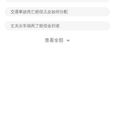
交通事故死亡赔偿儿女如何分配
丈夫出车祸死了赔偿金归谁
事故赔偿是按照责任划分吗
查看全部
车祸赔偿款一般怎么分配
撞车了责任认定好怎么赔偿
车祸死亡赔偿后能不能再得丧葬费
人出车祸死了赔偿金有谁继承
死亡赔偿金是否按主次责划分
丈夫交通事故赔偿金怎么分配