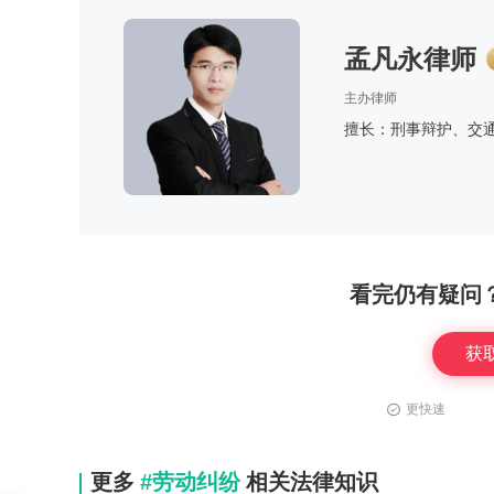
孟凡永律师
主办律师
擅长：刑事辩护、交
看完仍有疑问
获
更快速
更多
#劳动纠纷
相关法律知识