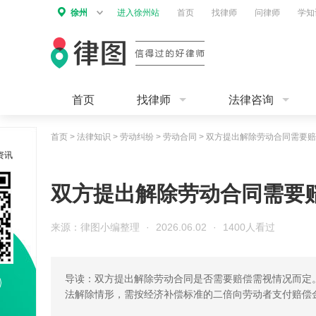
徐州
进入徐州站
首页
找律师
问律师
学知
首页
找律师
法律咨询
首页
>
法律知识
>
劳动纠纷
>
劳动合同
>
双方提出解除劳动合同需要赔
资讯
双方提出解除劳动合同需要
来源：律图小编整理
·
2026.06.02
·
1400人看过
导读：双方提出解除劳动合同是否需要赔偿需视情况而定
法解除情形，需按经济补偿标准的二倍向劳动者支付赔偿