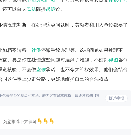
，还可以向人
民法
院提
起诉
讼。
体情况来判断。在处理这类问题时，劳动者和用人单位都要了
比如档案转移、
社保
停缴手续办理等。这些问题如果处理不
权益。要是你在处理这些问题时遇到了难题，不妨到
律图
咨询
渠道核验，不会做
虚假
承诺，也不夸大维权效果。他们会结合
合同这件事上少走弯路，更好地维护自己的合法权益。
不代表平台的观点和立场。若内容有误或侵权，请通过右侧【投
投诉/举报
，为您推荐下方律师