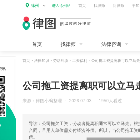
徐州
进入徐州站
首页
找律师
问律师
学知
首页
找律师
法律咨询
首页
>
法律知识
>
劳动纠纷
>
工资福利
>
公司拖工资提离职可以立马走
资讯
公司拖工资提离职可以立马
来源：律图小编整理
·
2026.07.03
·
1950人看过
导读：公司拖欠工资，劳动者提离职通常可以立马走。根
合同，且用人单位需支付经济补偿。所以，当公司拖工资
偿。