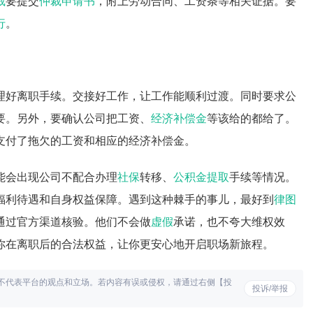
裁
要提交
仲裁申请书
，附上劳动合同、工资条等相关证据。要
行
。
理好离职手续。交接好工作，让工作能顺利过渡。同时要求公
要。另外，要确认公司把工资、
经济补偿金
等该给的都给了。
支付了拖欠的工资和相应的经济补偿金。
能会出现公司不配合办理
社保
转移、
公积金提取
手续等情况。
福利待遇和自身权益保障。遇到这种棘手的事儿，最好到
律图
通过官方渠道核验。他们不会做
虚假
承诺，也不夸大维权效
你在离职后的合法权益，让你更安心地开启职场新旅程。
不代表平台的观点和立场。若内容有误或侵权，请通过右侧【投
投诉/举报