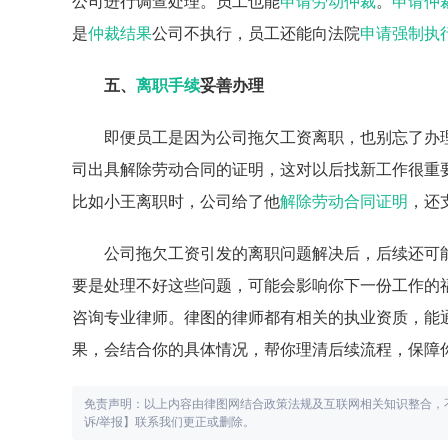
公司进行调查处理。员工也能
申请劳动仲裁
。
申请仲
是
仲裁结果
公司不执行，员工还能向法院
申请强制执
五、
离职手续
妥善办理
即便员工是因为公司拖欠工资离职，也别忘了办
司出具解除劳动合同的证明，这对以后找新工作很重
比如小王离职时，公司给了他
解除劳动合同证明
，还
公司拖欠工资引发的离职问题解决后，后续还可
要是处理不好这些问题，可能会影响你下一份工作的
咨询专业律师。律图的律师都有相关的执业资质，能
果，会结合你的具体情况，帮你理清后续流程，保障
免责声明：以上内容由律图网结合政策法规及互联网相关知识整合，
诉/举报】联系我们更正或删除。