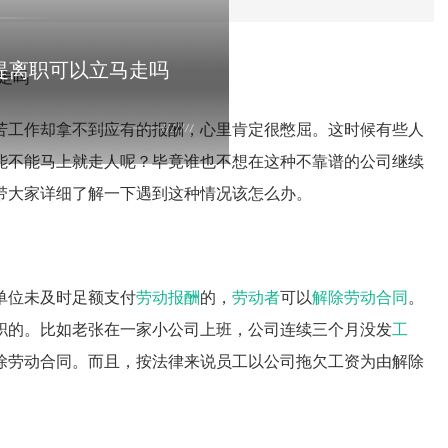
提离职可以立马走吗
苦工作却拿不到应有的报酬，心里肯定很憋屈。这时候有些人
能不能马上就走人呢？毕竟谁也不想在这种不靠谱的公司继续
带大家详细了解一下遇到这种情况该怎么办。
单位未及时足额支付
劳动报酬
的，
劳动者
可以
解除劳动合同
。
职的。比如老张在一家小公司上班，公司连续三个月没发
工
除劳动合同。而且，按法律来说员工以公司拖欠工资为由解除