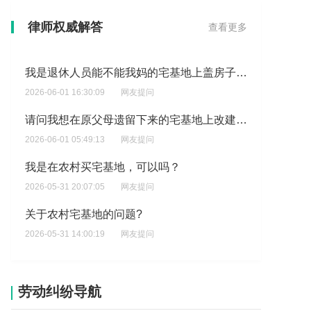
土地宅基地纠纷?
律师权威解答
查看更多
2026-06-01 19:53:51
网友提问
我是退休人员能不能我妈的宅基地上盖房子我妈妈去世了?
2026-06-01 16:30:09
网友提问
请问我想在原父母遗留下来的宅基地上改建或重建房子吗,现户口在城镇,我参加了工作,父母亲已去世,我老家有一宅基地约120平方?
2026-06-01 05:49:13
网友提问
我是在农村买宅基地，可以吗？
2026-05-31 20:07:05
网友提问
关于农村宅基地的问题?
2026-05-31 14:00:19
网友提问
2014年在耕地建房会麻烦吗?
2026-05-31 08:51:50
网友提问
劳动纠纷导航
爸爸经祖辈继承有一套房,且均有宅基地确权证,请问这种情况拆迁怎么补偿?