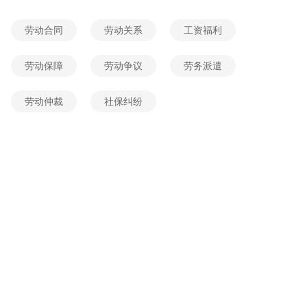
2026-05-30 21:53:45
网友提问
劳动合同
劳动关系
工资福利
想了解，农村宅基地周围几米属于自己?
2026-06-03 09:58:21
网友提问
劳动保障
劳动争议
劳务派遣
农村宅基地周围几米属于自己，想了解宅基地周围边界怎么确定？
劳动仲裁
社保纠纷
2026-06-02 21:36:32
网友提问
房屋征收一次性货币补偿后能否再申请审批宅基地，在贵州哪一部法律明确规定?
2026-06-02 11:18:03
网友提问