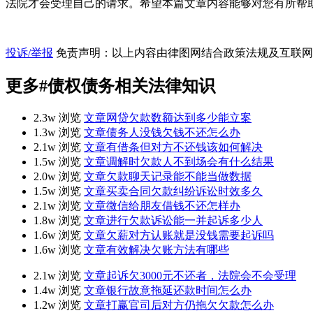
法院才会受理自己的请求。希望本篇文章内容能够对您有所帮助
投诉/举报
免责声明：以上内容由律图网结合政策法规及互联网
更多
#债权债务
相关法律知识
2.3w 浏览
文章
网贷欠款数额达到多少能立案
1.3w 浏览
文章
债务人没钱欠钱不还怎么办
2.1w 浏览
文章
有借条但对方不还钱该如何解决
1.5w 浏览
文章
调解时欠款人不到场会有什么结果
2.0w 浏览
文章
欠款聊天记录能不能当做数据
1.5w 浏览
文章
买卖合同欠款纠纷诉讼时效多久
2.1w 浏览
文章
微信给朋友借钱不还怎样办
1.8w 浏览
文章
进行欠款诉讼能一并起诉多少人
1.6w 浏览
文章
欠薪对方认账就是没钱需要起诉吗
1.6w 浏览
文章
有效解决欠账方法有哪些
2.1w 浏览
文章
起诉欠3000元不还者，法院会不会受理
1.4w 浏览
文章
银行故意拖延还款时间怎么办
1.2w 浏览
文章
打赢官司后对方仍拖欠欠款怎么办