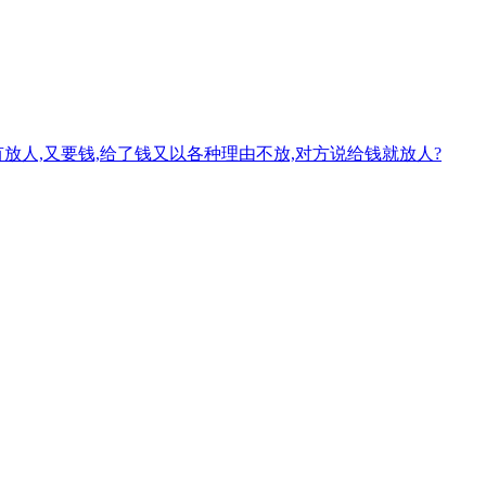
放人,又要钱,给了钱又以各种理由不放,对方说给钱就放人?