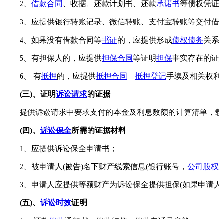
2、
借款合同
、收据、还款计划书、还款
承诺书
等债权凭证
3、应提供银行转账记录、微信转账、支付宝转账等交付
4、如果没有借款合同等
书证
的，应提供形成
债权债务
关系
5、有担保人的，应提供
担保合同
等证明
担保
事实存在的证
6、 有
抵押
的，应提供
抵押合同
；
抵押登记
手续及相关权
(三)、证明
诉讼请求
的证据
提供诉讼请求中要求支付的本金及利息数额的计算清单，
(四)、
诉讼保全
所需的证据材料
1、应提供诉讼保全申请书；
2、被申请人(被告)名下财产线索信息(银行账号，
公司股权
3、申请人应提供等额财产为诉讼保全提供担保(如果申请
(五)、
诉讼时效
证明