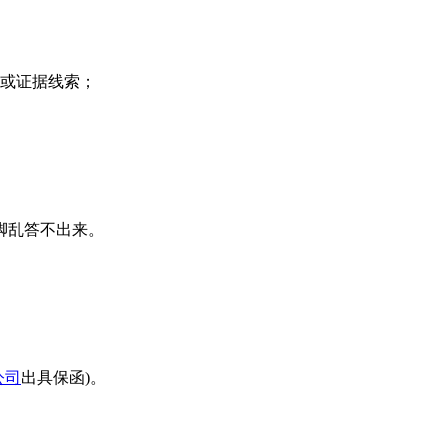
或证据线索；
脚乱答不出来。
公司
出具保函)。