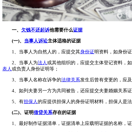
一、
欠钱不还起诉
他需要什么
证据
(一)、
当事人
诉讼
主体适格的证据
1、当事人为自然人的，应提交其
身份证
明资料，如身份证
2、当事人为
法人
或其他组织的，应提交主体登记资料，如
表人
或负责人身份证明等；
3、当事人名称在诉争的
法律关系
发生后曾有变更的，应及
4、如列夫妻另一方为共同被告，还应提交夫妻婚姻关系证
5、有
担保人
的应提供担保人的身份证明材料，担保人是法
(二)、证明
借贷关系
存在的证据
1、最好制作证据清单，证据清单上应载明证据的名称，证