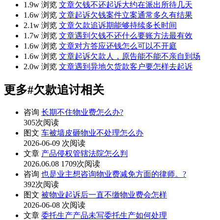
1.9w 浏览
文章
欠钱不还起诉大约在派出所待几天
1.6w 浏览
文章
起诉欠钱案件立案通常多久有结果
2.1w 浏览
文章
欠款追诉期能够持续多长时间
1.7w 浏览
文章
遇到欠钱不还什么要账方法最有效
1.6w 浏览
文章
对方答应还钱怎么可以不开庭
1.6w 浏览
文章
起诉欠款人，原告能不能不亲自到场
2.0w 浏览
文章
遇到异地欠货款客户要怎样去起诉
更多
#欠款追讨
相关
咨询
长期不住物业费怎么办?
305次阅读
图文
车被墙皮砸物业不处理怎么办
2026-06-09
次阅读
文章
产品侵权管辖法院怎么判
2026.06.08
1709次阅读
咨询
也是业主想咨询物业费减免方面的律师。?
392次阅读
图文
被物业起诉后一直不缴物业费会怎样
2026-06-08
次阅读
文章
委托生产产品未写委托生产如何处理