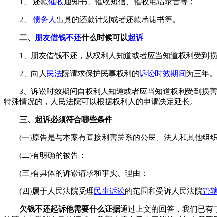
1、 还款
催收
通知书、催收短信、催收电话录音等；
2、
债务人
出具的还款计划或者还款承诺书等。
二、
朋友借钱不还
什么时候可以
起诉
1、朋友借钱不还，从权利人知道或者应当知道权利受到
2、向人
民法
院请求保护民事权利的
诉讼时效期间
为三年。
3、诉讼时效期间自权利人知道或者应当知道权利受到损
特殊情况的，人民法院可以根据权利人的申请决定延长。
三、起诉必须符合哪些条件
(一)原告是与本案有直接利害关系的公民、法人和其他组
(二)有明确的被告；
(三)有具体的诉讼请求和事实、理由；
(四)属于人民法院受理
民事诉讼
的范围和受诉人民法院
管
欠钱不还起诉他需要什么证据
通过上文的回答，我们已有