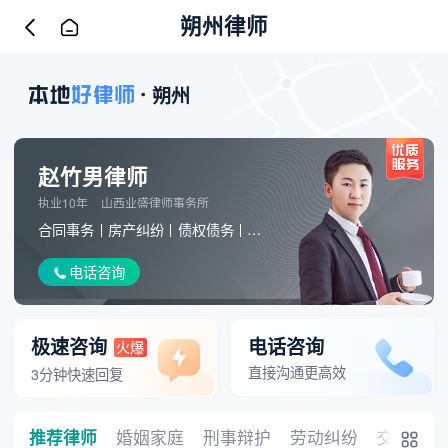
朔州律师
朔州
赵竹男律师
执业10年
山西业盛律师事务所
合同事务
房产纠纷
债权债务
刑事辩护
劳动工伤
婚姻家庭
电话咨询
极速咨询
电话咨询
火爆
直接沟通更高效
3分钟快速回复
推荐律师
婚姻家庭
刑事辩护
劳动纠纷
交通事故