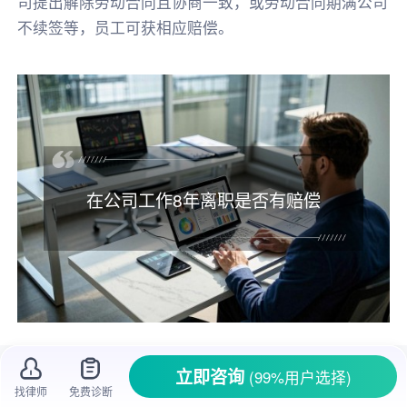
司提出解除劳动合同且协商一致，或劳动合同期满公司
不续签等，员工可获相应赔偿。
在公司工作8年离职是否有赔偿
在职场上摸爬滚打多年，很多人都在一家公
立即咨询
(99%用户选择)
司一干就是好几年。就说工作8年这种情况，要
找律师
免费诊断