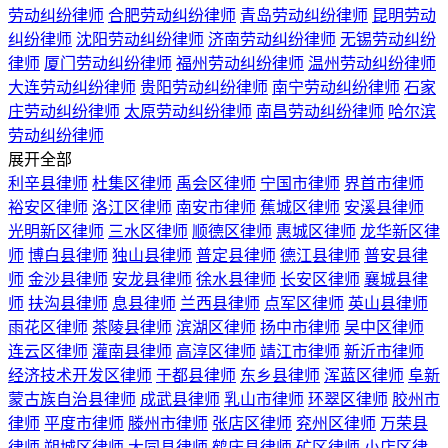
劳动纠纷律师
合肥劳动纠纷律师
青岛劳动纠纷律师
昆明劳动
纠纷律师
沈阳劳动纠纷律师
济南劳动纠纷律师
无锡劳动纠纷
律师
厦门劳动纠纷律师
福州劳动纠纷律师
温州劳动纠纷律师
大连劳动纠纷律师
贵阳劳动纠纷律师
南宁劳动纠纷律师
石家
庄劳动纠纷律师
太原劳动纠纷律师
南昌劳动纠纷律师
哈尔滨
劳动纠纷律师
展开全部
利辛县律师
杜集区律师
禹会区律师
宁国市律师
界首市律师
裕安区律师
洛江区律师
南安市律师
蕉城区律师
安溪县律师
光明新区律师
三水区律师
顺德区律师
惠城区律师
龙华新区律
师
博白县律师
独山县律师
普定县律师
德江县律师
普安县律
师
金沙县律师
安龙县律师
徐水县律师
长安区律师
襄城县律
师
扶沟县律师
息县律师
兰西县律师
点军区律师
英山县律师
雨花区律师
茶陵县律师
滨湖区律师
扬中市律师
吴中区律师
连云区律师
灌南县律师
高淳区律师
靖江市律师
新沂市律师
经济技术开发区律师
于都县律师
东乡县律师
浑蓝区律师
阜新
蒙古族自治县律师
成武县律师
乳山市律师
环翠区律师
胶州市
律师
平度市律师
滕州市律师
张店区律师
兖州区律师
万荣县
律师
朔城区律师
大同县律师
鹤庆县律师
矿区律师
小店区律