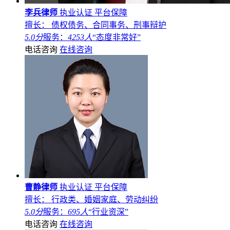
李兵律师
执业认证
平台保障
擅长： 债权债务、合同事务、刑事辩护
5.0分
服务：
4253人
“态度非常好”
电话咨询
在线咨询
曹静律师
执业认证
平台保障
擅长： 行政类、婚姻家庭、劳动纠纷
5.0分
服务：
695人
“行业资深”
电话咨询
在线咨询