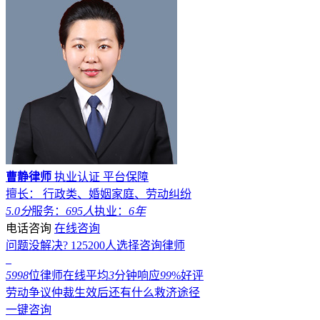
曹静律师
执业认证
平台保障
擅长： 行政类、婚姻家庭、劳动纠纷
5.0分
服务：
695人
执业：
6年
电话咨询
在线咨询
问题没解决?
125200
人选择咨询律师
5998
位律师在线
平均
3
分钟响应
99
%好评
劳动争议仲裁生效后还有什么救济途径
一键咨询