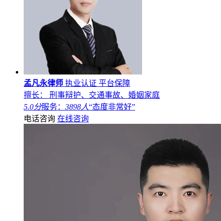
孟凡永律师
执业认证
平台保障
擅长： 刑事辩护、交通事故、婚姻家庭
5.0分
服务：
3898人
“态度非常好”
电话咨询
在线咨询