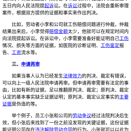
五日内向人民法院提
起诉
讼。在
诉讼
过程中，法院会重新审理
案件，根据双方提供的证据和事实来作出判决。
比如，劳动者小李和公司就工伤赔偿问题进行仲裁，仲裁
结果出来后，小李觉得
赔偿金额
太少，他就可以在规定时间内
向法院提起诉讼。在诉讼中，小李需要准备好能证明自己
工伤
情况、损失等方面的证据，如医院的诊断证明、
工伤鉴定
报
告、
工资
流水等。
三、
申请再审
如果当事人认为已经发生
法律效力
的判决、裁定有错误，
可以向上一级人民法院申请再审。但申请再审需要有法定的事
由，比如有新的证据，足以推翻原判决、裁定；原判决、裁定
认定的基本事实缺乏证据证明；原判决、裁定认定事实的
主要
证据
是伪造的等。
举个例子，员工小张和公司的
劳动争议
经过法院判决后生
效，但小张后来找到了一份之前没发现的关键证据，这份证据
能证明公司存在
违法解除劳动合同
的行为。小张就可以以此为