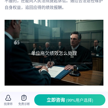
不服的，还能向人民法院提起诉讼。通过合法途径维护
自身权益，追回应得的绩效报酬。
单位拖欠绩效怎么处理
在职场上，大家辛苦工作，
绩效工资
是应得
立即咨询
(99%用户选择)
的
劳动报酬
。可有些单位却会
拖欠
绩效，这让员
找律师
免费诊断