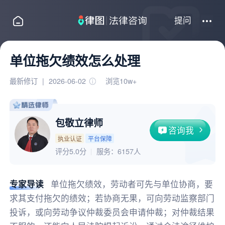
提问
单位拖欠绩效怎么处理
最新修订
|
2026-06-02
浏览10w+
包敬立律师
咨询我
执业认证
平台保障
评分5.0分
服务：
6157人
专家导读
单位拖欠绩效，劳动者可先与单位协商，要
求其支付拖欠的绩效；若协商无果，可向劳动监察部门
投诉，或向劳动争议仲裁委员会申请仲裁；对仲裁结果