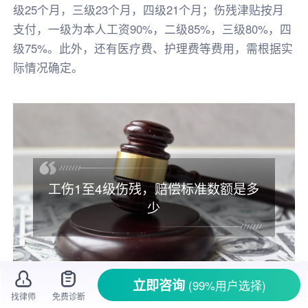
级25个月，三级23个月，四级21个月；伤残津贴按月
支付，一级为本人工资90%，二级85%，三级80%，四
级75%。此外，还有医疗费、护理费等费用，需根据实
际情况确定。
工伤1至4级伤残，赔偿标准数额是多
少
立即咨询
(99%用户选择)
找律师
免费诊断