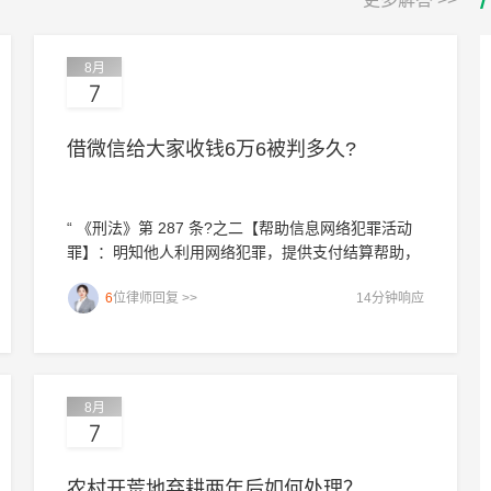
8月
7
借微信给大家收钱6万6被判多久?
“ 《刑法》第 287 条?之二【帮助信息网络犯罪活动
罪】：明知他人利用网络犯罪，提供支付结算帮助，
情节严重，法定最高刑期三年以下有期徒刑、拘役，
6
位律师回复 >>
14分钟响应
可以并处或者单处罚金央视网新闻...”
8月
7
农村开荒地弃耕两年后如何处理？