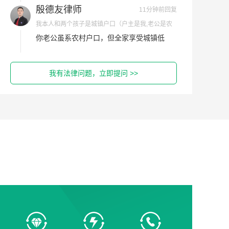
向乡镇政府书面要求告知具体理由；二、争
黄昭能律师
586分钟前回复
取将老公单独立户纳入农村低保；三、保留
女方起诉男方男方不出庭怎么办，想了解男方不出
低保证、无房证明，不服可申请行政复议。
庭，法院会怎么判决？
具体是什么情况，详细沟通一下，然后给您
尽快向住建部门反映实际困难。我是济南的
做出解答。
殷德友律师，如果仍有疑问，欢迎追问或一
对一咨询。
石登胤律师
2分钟前回复
我有法律问题，立即提问 >>
我就是想问结婚后户口本迁去男方家了,因为生活中
闹别扭了男方藏了我的身份证我想拿娘家的户口本去
是想补办身份证吗？身份证可以直接去补办
办不知道可以不可以?
卢春贝律师
252分钟前回复
就是有孩子了没结婚证出轨，那些彩礼还要还回去
吗?
《民法典婚姻家庭编解释（一）》第五条：
未办理结婚登记，男方起诉返还彩礼，法院
原则上可受理支持返还请求。 2、最高法
2024 彩礼新规（法释〔2024〕1 号）第六条
（核心）：未领证但已经共同生活、生育子
女的，法院不能判决全额返还彩礼；必须结
合：同居时长、是否生孩子、彩礼花销去
向、双方出轨过错、当地习俗，酌定返还比
例，甚至直接驳回男方返还诉求中华人民