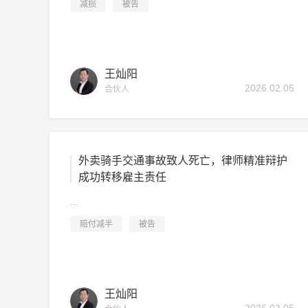
减损
被告
王灿阳
2026.02.05
合伙人
外卖骑手交通事故致人死亡，律师精准辩护
成功转移雇主责任
...
赔付减半
被告
王灿阳