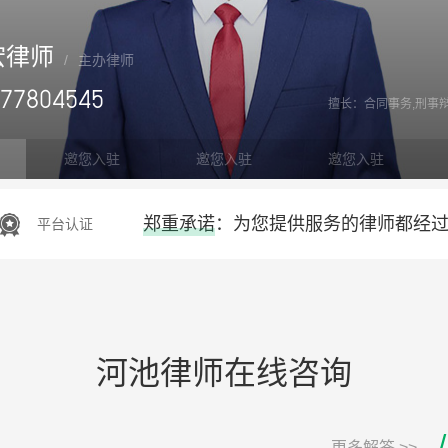
宏律师
/
主办律师
077804545
擅长：合同事务,刑事
邀您入驻
邀您入驻
邀您入驻
郑重承诺：为您提供服务的律师都经
平台认证
河池律师在线咨询
/
更多解答 >>