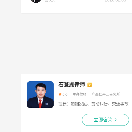
2026.02.05
合伙人
石登胤律师
5.0
主办律师
广西仁舟…事务所
擅长：婚姻家庭、劳动纠纷、交通事故
立即咨询