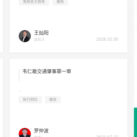
免除百万债务
被告
王灿阳
2026.02.05
合伙人
韦仁敢交通肇事罪一审
...
执行到位
被告
罗仲波