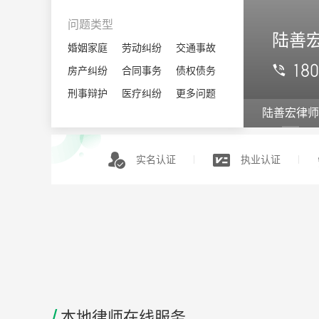
自治县
罗城仫佬
自治县
环江毛南
自治县
问题类型
族自治县
族自治县
陆善
婚姻家庭
劳动纠纷
交通事故
18
房产纠纷
合同事务
债权债务
刑事辩护
医疗纠纷
更多问题
陆善宏律师
实名认证
执业认证
/
本地律师在线服务