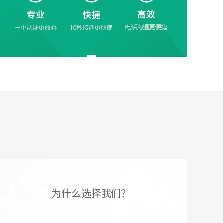
共...。 3、《民法典》第一千零七十一条：非
婚生子女和婚生子女享有同等抚养待遇，一
方出轨属于感情过错，分割财产、抵扣彩礼
时会偏向保护无过错方
为什么选择我们？