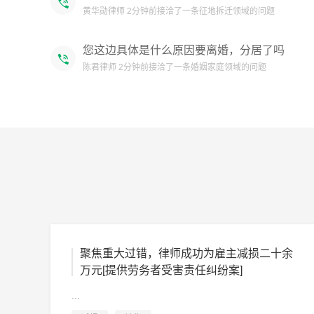
您这边具体是什么原因要离婚，分居了吗
陈君律师 2分钟前接洽了一条婚姻家庭领域的问题
您好，需要了解您那边的具体情况，才能解答
你问题
1分钟前接洽了一条征地拆迁领域的问题
您要咨询什么问题，具体沟通！
吴增勇律师 3分钟前接洽了一条合同事务领域的问题
聚焦重大过错，律师成功为雇主减损二十余
万元[提供劳务者受害责任纠纷案]
...