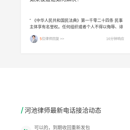
“ 《中华人民共和国民法典》第一千零二十四条 民事
主体享有名誉权。任何组织或者个人不得以侮辱、诽
谤等方式侵害他人的名誉权。 受到侵害，可以要求停
5
位律师回复 >>
16分钟响应
止侵害、删除造谣内容、赔礼道歉、消除负面影响、
赔偿经济损失以及精神损害抚慰金”
双方同意离婚吗？如双方同意才可以向民政局
申请离婚哦
莫耀文律师 1分钟前接洽了一条婚姻家庭领域的问题
/
河池律师最新电话接洽动态
可以的，到期收回重新发包
黄华勋律师 2分钟前接洽了一条征地拆迁领域的问题