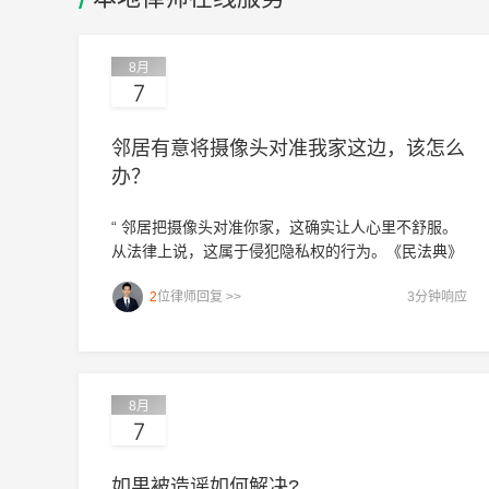
8月
7
邻居有意将摄像头对准我家这边，该怎么
办？
“ 邻居把摄像头对准你家，这确实让人心里不舒服。
从法律上说，这属于侵犯隐私权的行为。《民法典》
第1032条、1033条明确规定，私人住宅、私密空间
2
位律师回复 >>
3分钟响应
受保护，未经允许不得拍摄。你可以先跟邻居好好聊
聊，要求他调整摄像头角度，避开你家；如果对方不
理，就找物业或居委会出面调解；再不行就报警，公
安机关可以依据《治安管理处罚法》第42条对偷拍行
为进行处罚；最后还可以向法院起诉，要求停止侵
8月
害、赔礼道歉甚至赔偿损失。记住，别硬来，保留好
7
证据（比如照片、视频）。我是杭州的吴亮律师，如
果仍有疑问，欢迎追问或一对一咨询。”
如果被造谣如何解决?