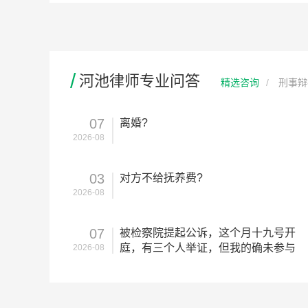
/
河池律师专业问答
精选咨询
刑事辩
07
离婚?
2026-08
2026-08-06
03
对方不给抚养费?
2026-08-03
2026-08
07
被检察院提起公诉，这个月十九号开
2026-08-02
庭，有三个人举证，但我的确未参与
2026-08
过，现在检察院只相信他们的言证?