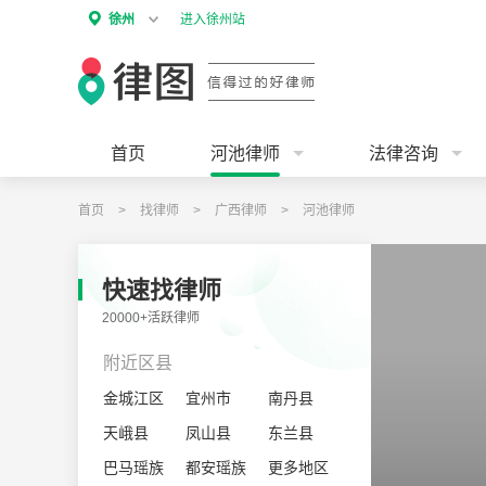
徐州
进入徐州站
首页
河池律师
法律咨询
首页
>
找律师
>
广西律师
>
河池律师
快速找律师
20000+活跃律师
附近区县
金城江区
宜州市
南丹县
天峨县
凤山县
东兰县
巴马瑶族
都安瑶族
大化瑶族
更多地区