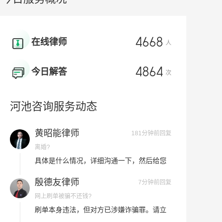
4668
在线律师
人
4864
今日解答
次
黄昭能律师
181分钟前回复
离婚?
河池咨询服务动态
具体是什么情况，详细沟通一下，然后给您
做出解答。
殷德友律师
7分钟前回复
网上刷单被骗不还钱?
刷单本身违法，但对方已涉嫌诈骗罪。请立
即保存聊天记录、转账凭证，向公安机关报
案。追赃虽有难度，报警仍是唯一合法途
殷德友律师
11分钟前回复
径。切勿再信此类兼职，谨防二次受骗。我
我本人和两个孩子是城镇户口（户主是我,老公是农
帮你梳理证据。我是济南的殷德友律师，如
村户口（他另外一本户口）?
你老公虽系农村户口，但全家享受城镇低
果仍有疑问，欢迎追问或一对一咨询。
保，可能因非"农村低保户"被拒。建议：一、