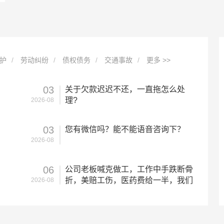
护
劳动纠纷
债权债务
交通事故
更多 >>
03
我本人和两个孩子是城镇户口（户主是我,老公是农村户口（他另外一本户口）?
邻居有意将摄像头对准我家这边，该怎么办
关于欠款迟迟不还，一直拖怎么处
理?
2026-08
2026-08-07
女方起诉男方男方不出庭怎么办，想了解男方不出庭，法院会怎么判决？
借微信给大家收钱6万6被判多久?
03
您有微信吗？能不能语音咨询下？
2026-08-07
2026-08
我就是想问结婚后户口本迁去男方家了,因为生活中闹别扭了男方藏了我的身份证我想拿娘家的户口本去办不知道可以不可以?
如果被造谣如何解决?
06
公司老板喊克做工，工作中手跌断骨
2026-08-07
折，美赔工伤，医药费给一半，我们
2026-08
是没有劳动合同的?