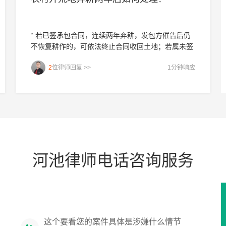
“ 若已签承包合同，连续两年弃耕，发包方催告后仍
不恢复耕作的，可依法终止合同收回土地；若属未签
合同的自发开荒，集体通常可直接收回。我是济南的
2
位律师回复 >>
1分钟响应
殷德友律师，如果仍有疑问，欢迎追问或一对一咨
询。”
河池律师电话咨询服务
您是当事人还是家属，具体情况电话沟通
吴增勇律师 3分钟前接洽了一条刑事辩护领域的问题
这个要看您的案件具体是涉嫌什么情节
陈君律师 3分钟前接洽了一条刑事辩护领域的问题