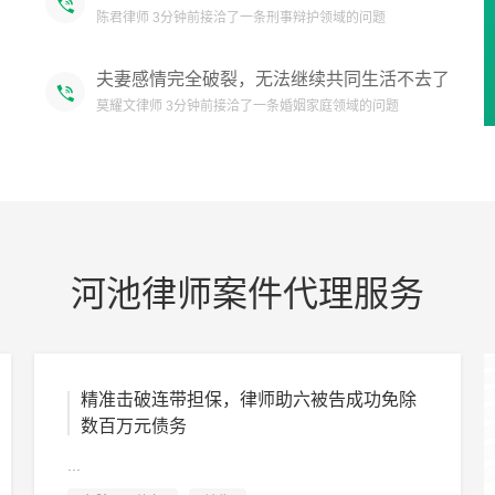
夫妻感情完全破裂，无法继续共同生活不去了
莫耀文律师 3分钟前接洽了一条婚姻家庭领域的问题
你好，建议你委托专业律师解决遇到的相关法
律问题，或点击我头像获取专业法律服务方
关会芳律师 1分钟前接洽了一条征地拆迁领域的问题
案。
您要咨询什么问题，具体沟通！
吴增勇律师 1分钟前接洽了一条婚姻家庭领域的问题
河池律师案件代理服务
精准击破连带担保，律师助六被告成功免除
数百万元债务
...