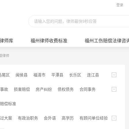
登录
请输入您的问题，律师最快9秒应答
律师库
福州律师收费标准
福州工伤赔偿法律咨
偿律师
马尾区
闽侯县
福清市
平潭县
长乐区
连江县
事故
损害赔偿
房产纠纷
债权债务
合同事务
拆迁
行政类
金融保险
医疗纠纷
知识产权
赔偿标准
纷
涉外专长
非诉讼类
法律顾问
环境保护
过大案
有政治职务
会外语
高学历
有顾问单位经验