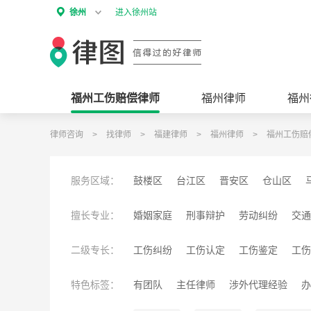
徐州
进入徐州站
福州工伤赔偿律师
福州律师
福州
律师咨询
>
找律师
>
福建律师
>
福州律师
>
福州工伤赔
服务区域：
鼓楼区
台江区
晋安区
仓山区
罗源县
闽清县
永泰县
擅长专业：
婚姻家庭
刑事辩护
劳动纠纷
交通
工伤赔偿
公司经营
诉讼仲裁
征地
二级专长：
工伤纠纷
工伤认定
工伤鉴定
工伤
税务类纠纷
互联网纠纷
建设工程纠
特色标签：
有团队
主任律师
涉外代理经验
办