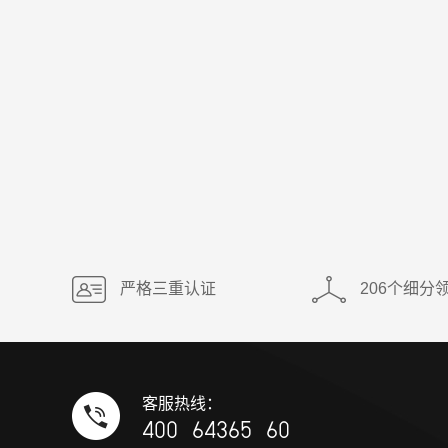
做工作期间造成违
属于工伤不?
吴亮律师
5.0分
2026-06-08
3.2w 
严格三重认证
206个细分
客服热线：
400 64365 60