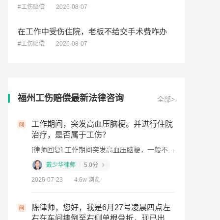
#工伤赔偿
2026-08-07
在工作中受伤住院，老板不给交手术费咋办
#工伤赔偿
2026-08-07
福州工伤赔偿最新法律咨询
全部>
工作期间，突发高血压脑梗。并进行住院
下班途中
治疗，是否属于工伤？
[律师回复
[律师回复] 工作期间突发高血压脑梗，一般不属于工伤。工伤认定需符合工作时间、工作场所、工作原因三要素，高血压脑梗多属自身疾病，与工作无直接因果关系。但若因工作强度过大、加班等诱发，可申请工伤认定，由人社部门判定。建议先申请工伤认定，同时走医保报销。如需协助，可携带病历及工作记录至芜湖市镜湖区赭山西路48号紫金楼4层当面咨询。
福建
戴少华律师
5.0分
2026-08-07
2026-07-23
4.6w 浏览
去赔
想了解，
陈律师，您好，我是6月27号凌晨四点左
偿?
右在车间摔倒至右侧单根骨折，现已出院