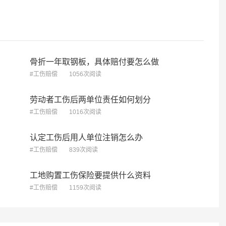
骨折一年取钢板，具体赔付要怎么做
#工伤赔偿
1056次阅读
劳动者工伤后两单位责任如何划分
#工伤赔偿
1016次阅读
血压脑梗。并进行住院
下班途中自己摔伤可包工伤保险吗？
认定工伤后用人单位注销怎么办
伤？
[律师回复] 您好这边是可以帮您的
#工伤赔偿
839次阅读
[律师回复] 工作期间突发高血压脑梗，一般不属于工伤。工伤认定需符合工作时间、工作场所、工作原因三要素，高血压脑梗多属自身疾病，与工作无直接因果关系。但若因工作强度过大、加班等诱发，可申请工伤认定，由人社部门判定。建议先申请工伤认定，同时走医保报销。如需协助，可携带病历及工作记录至芜湖市镜湖区赭山西路48号紫金楼4层当面咨询。
福建谕维律师事…律师
5.0分
0分
2026-08-07
4.6w 浏览
工地购置工伤保险要提供什么资料
浏览
#工伤赔偿
1159次阅读
想了解，不属于工伤却按工伤要怎么
是6月27号凌晨四点左
偿?
侧单根骨折，现已出院