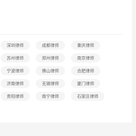
[律师回复] 不属于工伤，就不能按工伤赔
[律师回复] 你好，我是芜湖戴少华律师。6月27日凌晨在车间摔倒致右侧单根骨折，建议立即做以下几步：一、尽快向公司提出工伤认定申请，单位应在30日内申报，逾期可自行在1年内向人社局申请；二、保留好病历、诊断证明、X光片等医疗资料；三、收集车间监控、工友证言等事故证据；四、单根骨折一般可评十级伤残，建议伤情稳定后申请劳动能力鉴定。休养期间工资应按原待遇发放，公司不得克扣。如有疑问可到芜湖市镜湖区赭山西路48号紫金楼4层当面咨询。
严卫其律师
5.0分
0分
2026-07-31
3.9w 浏览
浏览
工伤鉴定结果出来后多久我可以拿到
地工伤，当事人53岁
金？
深圳律师
成都律师
重庆律师
项赔偿?
[律师回复] 要结合工伤等级计算工伤赔偿
苏州律师
郑州律师
南京律师
[律师回复] 你好，因工受伤是可以认定工伤，索要赔偿的。但具体情况还是要根据你的伤势程度来判断。并且工伤案件的处理流程是第一步先进行工伤认定 第二步进行劳动能力鉴定 ，然后伤势现在怎样，因为工伤案件的赔偿很大一部分是和伤残等级所挂钩，所以建议你先把详细的医疗材料发给我看看，我们可以帮你计算出一整套详细的赔偿清单及金额，不管之后你是打算和老板协商处理，还是委托专业律师维护权益，都是用的着的。
严卫其律师
5.0分
团队
5.0分
宁波律师
佛山律师
合肥律师
2026-07-31
4.9w 浏览
浏览
济南律师
无锡律师
厦门律师
想了解，工伤鉴定结果出来要多久才
操作受伤是不是能享受
到赔偿金?
贵阳律师
南宁律师
石家庄律师
[律师回复] 根据《工伤保险条例》的规定，工伤认定需要满足工作时间、工作场所、工作原因等条件。如果您的违规操作是在工作过程中发生的，并且与工作直接相关，那么即便您有违规行为，仍然有可能被认定为工伤，享受相应的工伤保险待遇。但若违规操作与工作无关，或者有故意行为导致的伤害，则可能不被认定为工伤。具体情况需要根据事故调查和工伤认定结果来确定。我是济南的殷德友律师，如果仍有疑问，欢迎追问或一对一咨询。
林鸿传律师
5.0分
0分
2026-07-31
3.6w 浏览
浏览