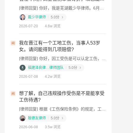
偿。
[律师回复
五天在公司休养?
[律师回复] 你好，我是芜湖戴少华律师。6月27日凌晨在车间摔倒致右侧单根骨折，建议立即做以下几步：一、尽快向公司提出工伤认定申请，单位应在30日内申报，逾期可自行在1年内向人社局申请；二、保留好病历、诊断证明、X光片等医疗资料；三、收集车间监控、工友证言等事故证据；四、单根骨折一般可评十级伤残，建议伤情稳定后申请劳动能力鉴定。休养期间工资应按原待遇发放，公司不得克扣。如有疑问可到芜湖市镜湖区赭山西路48号紫金楼4层当面咨询。
严卫
戴少华律师
5.0分
2026-07-31
2026-07-20
4.6w 浏览
赔偿
工伤鉴定
我在晋江有一个工地工伤，当事人53岁
金？
女。请问能得到几项赔偿?
。
[律师回复
[律师回复] 你好，因工受伤是可以认定工伤，索要赔偿的。但具体情况还是要根据你的伤势程度来判断。并且工伤案件的处理流程是第一步先进行工伤认定 第二步进行劳动能力鉴定 ，然后伤势现在怎样，因为工伤案件的赔偿很大一部分是和伤残等级所挂钩，所以建议你先把详细的医疗材料发给我看看，我们可以帮你计算出一整套详细的赔偿清单及金额，不管之后你是打算和老板协商处理，还是委托专业律师维护权益，都是用的着的。
严卫
福建泽良律…律师团队
5.0分
2026-07-31
2026-07-08
4.2w 浏览
能拿
想了解，
想了解，自己违规操作受伤是不是能享受
到赔偿金
工伤待遇?
[律师回复] 工伤鉴定结果出来后，若单位正常参保且材料齐全，社保经办机构1-2个月内发放赔偿金，若存在单位拒赔等争议则需走仲裁诉讼流程，耗时会相应延长。
[律师回复] 根据《工伤保险条例》的规定，工伤认定需要满足工作时间、工作场所、工作原因等条件。如果您的违规操作是在工作过程中发生的，并且与工作直接相关，那么即便您有违规行为，仍然有可能被认定为工伤，享受相应的工伤保险待遇。但若违规操作与工作无关，或者有故意行为导致的伤害，则可能不被认定为工伤。具体情况需要根据事故调查和工伤认定结果来确定。我是济南的殷德友律师，如果仍有疑问，欢迎追问或一对一咨询。
林鸿
殷德友律师
5.0分
2026-07-31
2026-06-08
3.5w 浏览