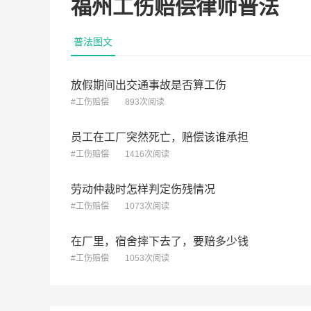
福州工伤赔偿律师普法
普法图文
放假期间出交通事故是否算工伤
#工伤赔偿
893次阅读
员工在工厂突然死亡，赔偿该谁承担
#工伤赔偿
1416次阅读
工作期间，突发高
劳动仲裁时怎样判定伤残情况
治疗，是否属于工
#工伤赔偿
1073次阅读
戴少华律师
5.
在厂里，宿舍摔下去了，要赔多少钱
2026-07-23
4.6w 
#工伤赔偿
1053次阅读
陈律师，您好，我
右在车间摔倒至右