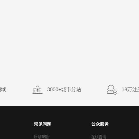
我5月15号入职上班,5月30号工伤了
规操作后受伤，受伤人
没跟我签劳动合同和缴纳社保,停工
间,公司不报销部分医疗费用和拒付工
[律师回复] 在工作期间因违规操作受伤，是否属于工伤需要具体分析。根据《工伤保险条例》规定，职工在工作时间和工作场所内，因工作原因受到事故伤害的，应当认定为工伤。但如果是因为故意违规操作导致受伤，可能会被认定为不属于工伤。不过，如果违规操作并非故意，而是由于工作环境或设备等原因导致的，仍有可能被认定为工伤。建议受伤职工及时向单位报告事故情况，并申请工伤认定。单位应在事故发生后30日内向劳动保障行政部门提出工伤认定申请。如果单位未在规定时间内申请，职工或其近亲属、工会组织可以在事故发生之日起1年内直接向劳动保障行政部门提出工伤认定申请。在申请工伤认定过程中，职工需要提供相关证据，如事故现场照片、证人证言、医疗诊断证明等，以证明事故的发生和受伤情况。劳动保障行政部门会在受理申请后进行调查核实，并在60日内作出是否认定为工伤的决定。如果职工对工伤认定结果不服，可以在收到决定书之日起60日内向同级人民政府或者上一级劳动保障行政部门申请行政复议，或者在6个月内在有管辖权的人民法院提起行政诉讼。我是杭州的吴亮律师，如果仍有疑问，欢迎追问或一对一咨询。
福建泽良律…律师团队
5.0分
2026-07-27
3.9w 浏览
浏览
领域
3000+城市分站
18万注
常见问题
公众服务
账号帮助
在线咨询