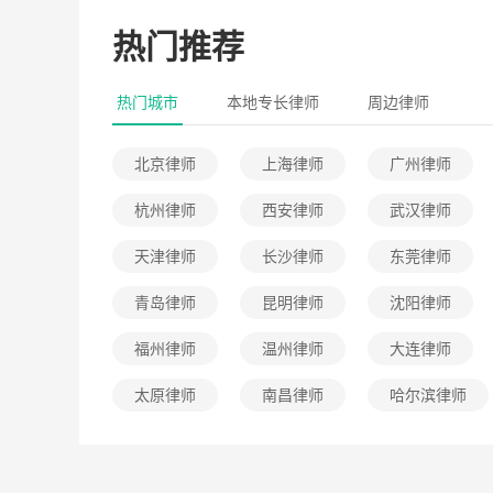
五天在公司休养?
热门推荐
戴少华律师
5.
2026-07-20
4.6w 
热门城市
本地专长律师
周边律师
我在晋江有一个工
北京律师
上海律师
广州律师
女。请问能得到几
杭州律师
西安律师
武汉律师
福建泽良律…律师
天津律师
长沙律师
东莞律师
2026-07-08
4.2w 
青岛律师
昆明律师
沈阳律师
想了解，自己违规
福州律师
温州律师
大连律师
工伤待遇?
太原律师
南昌律师
哈尔滨律师
殷德友律师
5.
2026-06-08
3.5w 