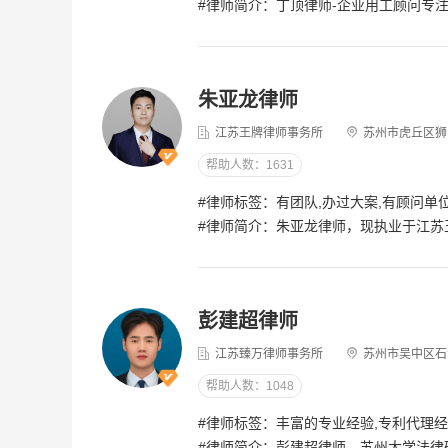
#律师简介：丁顶律师-企业用工顾问专注太仓/昆山企业用工合规与劳动风险防控助力制造业企业把劳动纠纷消灭在源头著有《太仓市中小企业劳动用工风险防控指引》收录88个太仓法院真实裁判案例985高校法学院·全国优秀所高级
朱亚龙律师
江苏王牌律师事务所
苏州市虎丘区狮山
帮助人数：1631
#律师标签：有团队,办过大案,有顾问单
#律师简介：朱亚龙律师，现执业于江苏王牌律师事务所，自执业以来，秉承正直和诚信的理念，致力于为企业及个人提供专业的法律服务，精益求精，始终把当事人的合法利益放在第一位，凭借勤奋敬业的精神、良好的职业道德，视委托人的利
临时工劳务买过工伤保险受伤找谁赔钱?
工伤认定申请必须
[律师回复] 临时工买了工伤保险，受伤后先由工伤保险基金支付赔偿，比如医疗费、伤残补助金等。如果单位没及时申报，你可以自己或委托他人去申请工伤认定。要是单位没依法参保，或者工伤保险赔不了的部分（比如停工留薪期工资），就得由单位来承担。记得保留好合同、工资单、医疗记录这些证据。我是杭州的吴亮律师，如果仍有疑问，欢迎追问或一对一咨询。
吴亮律师
5.0分
吴天成律师
5.
彭建超律师
2026-07-17
4.7w 浏览
2026-08-07
4.6w 
江苏臻万律师事务所
苏州市吴中区石湖
帮助人数：1048
我家叔叔在工厂受了工伤需要手术人在医
五十一岁工伤十级
院老板不签字给做手术需要怎么处理人在
#律师标签：丰富的专业经验,专利代理
南通?
#律师简介：彭建超律师，苏州大学法律硕士，现任江苏臻万律师事务所主办律师，曾在某自动化科技上市公司子公司从事项目管理工作，熟悉自动化工程项目的全部流程，拥有专利代理师资格证，对知识产权法具有深厚的理解。为人正直，法律理论基础扎实，执业以来，严格遵守律师职业道德和执业纪律，秉承诚信、细致、专业、高效的执业理念，办理了一系列合同纠纷、建工纠纷