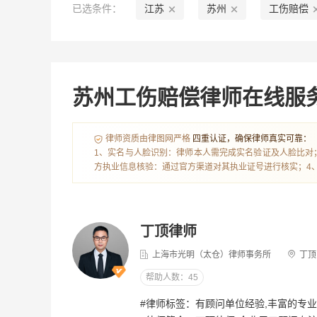
丰富的专业经验
医院工作经历
大型
已选条件：
江苏
苏州
工伤赔偿
苏州工伤赔偿律师在线服
律师资质由律图网严格
四重认证，确保律师真实可靠：
1、实名与人脸识别：律师本人需完成实名验证及人脸比对
方执业信息核验：通过官方渠道对其执业证号进行核实；4
丁顶律师
上海市光明（太仓）律师事务所
丁顶 会员
帮助人数：45
#律师标签：有顾问单位经验,丰富的专业