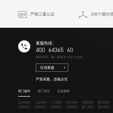
严格三重认证
206个细分
客服热线：
400 64365 60
接听时间：周一到周五 9:00~18:00
在线客服
严禁采集，违者必究
热门城市
热门专长
区县推荐
北京律师
上海律师
广州律师
深圳律师
成都律师
重庆律师
昆明律师
沈阳律师
济南律师
无锡律师
厦门律师
福州律师