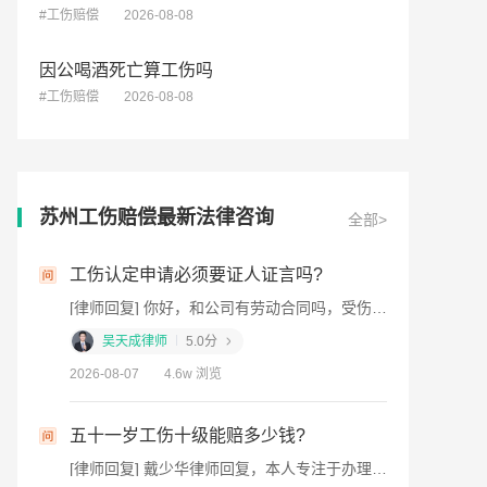
#工伤赔偿
2026-08-08
因公喝酒死亡算工伤吗
#工伤赔偿
2026-08-08
苏州工伤赔偿最新法律咨询
全部>
钱?
工伤认定申请必须要证人证言吗?
[律师回复] 临时工买了工伤保险，受伤后先由工伤保险基金支付赔偿，比如医疗费、伤残补助金等。如果单位没及时申报，你可以自己或委托他人去申请工伤认定。要是单位没依法参保，或者工伤保险赔不了的部分（比如停工留薪期工资），就得由单位来承担。记得保留好合同、工资单、医疗记录这些证据。我是杭州的吴亮律师，如果仍有疑问，欢迎追问或一对一咨询。
[律师回复] 你好，和公司有劳动合同吗，受伤之后公司的态度如何，伤情鉴定有做吗
吴天成律师
5.0分
2026-08-07
4.6w 浏览
在医
五十一岁工伤十级能赔多少钱?
人在
[律师回复] 戴少华律师回复，本人专注于办理刑事辩护，婚姻，工伤案件，民间借贷，交通事故等案件。系安徽省职工维权优秀律师，安徽电视台科教频道维权律师，芜湖市总工会维权律师，芜湖市镜湖区司法局法援律师，华东政法大学毕业，律所副主任。十级伤残补助金7个月本人工资，离职另得医疗4个月、就业5个月社平工资，五十一岁距退休不足五年，就业补助金按90%计发，另算停工留薪工资，医药费实报实销。