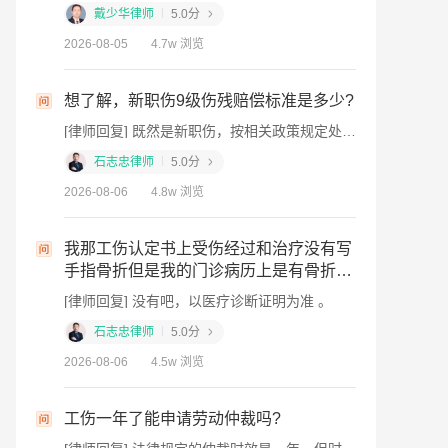
[律师回复] 手术同意由患者本人或近亲属签署即可，老板无需签字。情况紧急时，依据《民法典》第1220条，医院应先行抢救。请立即与医院沟通，同时保留证据并向南通人社部门申请工伤认定，向劳动监察部门投诉维权。我是济南的殷德友律师，如果仍有疑问，欢迎追问或一对一咨询。
戴少华律师
5.0分
2026-08-05
4.7w 浏览
想了解，新职伤9级伤残赔偿标准是多少?
板不
[律师回复] 既然是新职伤，按相关政策规定处理赔偿问题。
石志忠律师
5.0分
[律师回复] 您本人或近亲属即可签字手术，无需老板同意。要求单位30日内申报工伤认定；单位不申报，您或家属可在1年内直接向社保部门申请。若单位不付医疗费，保留票据自行垫付，认定工伤后由保险基金或单位承担。必要时向劳动监察投诉或申请劳动仲裁。我是济南的殷德友律师，如果仍有疑问，欢迎追问或一对一咨询。
2026-08-06
4.8w 浏览
我那工伤认定书上受伤经过和治疗没有写
手指骨折但是我的门诊病历上是有骨折的
这样对后面劳动能力鉴定有影响吗?
[律师回复] 没有吧，以医疗诊断证明为准 。
[律师回复] 工伤是指在工作时间和工作场所内，因工作原因受到事故伤害或者患职业病的情形。如果你在工厂受了工伤，首先应当及时就医，并保留好相关的医疗记录和费用票据。同时，应当尽快通知工厂负责人，并按照《工伤保险条例》的规定，向当地的人力资源和社会保障部门申请工伤认定。如果工厂为你缴纳了工伤保险，那么相关的医疗费用和赔偿将由工伤保险基金支付。如果没有缴纳工伤保险，工厂需要承担相应的赔偿责任。我是济南的殷德友律师，如果仍有疑问，欢迎追问或一对一咨询。
石志忠律师
5.0分
2026-08-06
4.5w 浏览
工伤一年了能申请劳动仲裁吗?
后遗