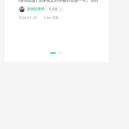
[律师回复] 法律规定的仲裁时效是一年，但时效的起算点不是受伤当天，而是您知道或应当知道权利被侵害之日。并且，时效可能因您向公司主张权利、向有关部门求助等行为而中断并重新计算。这类案子我们做过，我这边看不到您电话，您给我打电话吧
?
朱继柱律师
5.0分
[律师回复] 工伤四肢大关节肌腱及韧带撕裂伤术后遗留轻度功能障碍,中的及是和还是或者
2026-07-29
4.9w 浏览