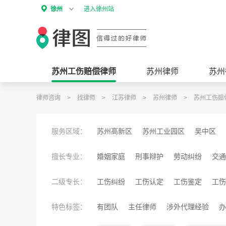
徐州
进入徐州站
苏州工伤赔偿律师
苏州律师
苏州
律师咨询
>
找律师
>
江苏律师
>
苏州律师
>
苏州工伤赔
服务区域：
苏州高新区
苏州工业园区
吴中区
虎丘区
姑苏区
擅长专业：
婚姻家庭
刑事辩护
劳动纠纷
交通
工伤赔偿
公司经营
诉讼仲裁
征地
二级专长：
工伤纠纷
工伤认定
工伤鉴定
工伤
税务类纠纷
互联网纠纷
建设工程纠
特色标签：
有团队
主任律师
涉外代理经验
办