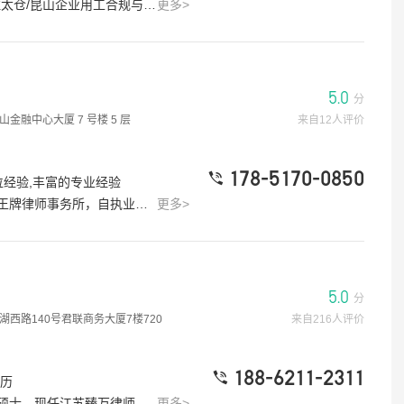
合伙人太仓本地唯一系统研究本地劳动裁判规律的律师劳动法专业公众号“顶顶劳动法”主理人办案理念：致力于服务好每个当事人，维护当事人的合法权益
更多>
5.0
分
金融中心大厦 7 号楼 5 层
来自12人评价
178-5170-0850
位经验,丰富的专业经验
益为职业准则，逐渐形成了具有自己特色的办案风格，为当事人防范、规避风险，提供多渠道、高效率、操作性强的解决方案，获得当事人的赞誉。
更多>
要证人证言吗?
临时工劳务买过工伤保险受伤找谁赔
[律师回复] 你好，和公司有劳动合同吗，受伤之后公司的态度如何，伤情鉴定有做吗
0分
吴亮律师
5.0分
5.0
分
浏览
2026-07-17
4.7w 浏览
西路140号君联商务大厦7楼720
来自216人评价
能赔多少钱?
我家叔叔在工厂受了工伤需要手术人
188-6211-2311
院老板不签字给做手术需要怎么处理
经历
[律师回复] 戴少华律师回复，本人专注于办理刑事辩护，婚姻，工伤案件，民间借贷，交通事故等案件。系安徽省职工维权优秀律师，安徽电视台科教频道维权律师，芜湖市总工会维权律师，芜湖市镜湖区司法局法援律师，华东政法大学毕业，律所副主任。十级伤残补助金7个月本人工资，离职另得医疗4个月、就业5个月社平工资，五十一岁距退休不足五年，就业补助金按90%计发，另算停工留薪工资，医药费实报实销。
南通?
、刑事辩护、经济纠纷、知识产权、劳动争议，损害赔偿等案件，取得了当事人一致认可。彭律师坚持维护当事人利益至上，维护法律公平正义，处理问题积极、高效，细心、快速响应，全心全意办好当事人委托的每一件法律事务。
更多>