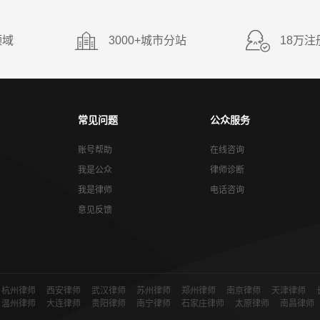
领域
3000+城市分站
18万注
常见问题
公众服务
账号帮助
在线咨询
我是公众
律师诊断
我是律师
电话咨询
意见反馈
杭州律师
西安律师
武汉律师
苏州律师
郑州律师
南京律师
天津律师
温州律师
大连律师
贵阳律师
南宁律师
石家庄律师
太原律师
南昌律师