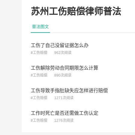
留轻度功能障碍,中的及是和还是或者?
苏州工伤赔偿律师普法
朱继柱律师
5.
[律师回复] 工伤四肢大关节肌腱及韧带撕裂伤术后遗留轻度功能障碍,中的及是和还是或者
2026-07-29
4.9w 
江苏双威律师事…律师
5.0分
普法图文
2026-07-06
3.3w 浏览
工伤了自己没留证据怎么办
#工伤赔偿
962次阅读
工伤解除劳动合同期限怎么计算
#工伤赔偿
890次阅读
工伤导致手指肚缺失应怎样进行赔偿
#工伤赔偿
1271次阅读
工作时死亡是否还需做工伤认定
#工伤赔偿
1276次阅读