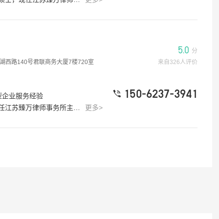
0分
殷德友律师
5.0分
浏览
2026-07-09
4.8w 浏览
5.0
级伤残赔偿标准是多少?
分
在工厂受了工伤人在医院需要手术老
湖西路140号君联商务大厦7楼720室
来自326人评价
[律师回复] 既然是新职伤，按相关政策规定处理赔偿问题。
签字做手术要怎么解决?
0分
150-6237-3941
浏览
型企业服务经验
殷德友律师
5.0分
，成功协助当事人拿到工伤与侵权损害双重赔付，最大限度保障当事人合法权益。四、律师服务优势1、专业能力毕业于常州大学经济与工商管理专业，兼具法律专业知识与经济商科思维，擅长分析资金往来、合同权责、赔偿核算等类案件；持有正规律师执业资格，专注民商事纠纷多年，对民间借贷、工伤、交通事故、房屋租赁等常见纠纷法条运用娴熟，法律研判精准。2、实战经验从业以来累计办理百余件民商事案件，熟悉苏州本地法院审判流程、裁判尺度，精通庭审辩论、财产保全、证据固化等实务操作；擅长处理被告缺席、无书面合同、多方推诿、责任混杂等疑难杂案，实战应变能力强，胜诉率稳定。3、服务能力平台平均响应时间控制在2分钟以内，快速对接当事人诉求；办案全程细致严谨，主动同步案件进度，通俗易懂讲解法律风险，兼顾专业性与服务体验。五、三方评价1、律所评价吴楠律师自执业以来入职江苏臻万律师事务所，凭借扎实的专业能力、稳定的办案成果晋升为律所主办律师。执业期间办案严谨负责、复盘能力强，擅长攻克民商事疑难案件，对待当事人耐心诚恳，案件把控度高，是律所民商事纠纷核心骨干律师，执业期间无任何投诉及不良执业记录。2、用户评价在无书面合同房屋租赁维权案中，当事人表示：“没有合同本来以为维权无望，律师细心梳理所有证据，顺利帮我收回房屋并追回欠款。”吴楠律师沟通通俗易懂，不堆砌晦涩法律术语，直白剖析案件利弊；办案思路清晰、推进高效，面对对方推诿、拒赔、失联等情况敢于强硬维权，全力保障当事人经济利益，收获大量当事人高度认可。3、平台评价律图平台综合评分5.0满分，服务人数1790+；服务态度温和耐心，咨询响应速度快，2分钟内快速回复；案件跟进及时，流程透明，维权成功率高，平台口碑优质。六、总结直白来说，吴楠律师是苏州本地靠谱的民商事专职律师，资质齐全可查、没有不良记录。他主打普通人、小微企业常见的欠款、工伤、交通事故、租房合同纠纷，办过上百件案子，熟悉本地打官司流程。不搞花哨套路，办案务实，擅长处理没合同、对方耍赖、没人担责的疑难案子。做事细心、响应快，会站在当事人角度争取最大合法利益，收费透明、专业靠谱，适合苏州地区有民商事纠纷、想要稳妥维权的当事人委托。
更多>
2026-07-09
5w 浏览
受伤经过和治疗没有写
门诊病历上是有骨折的
力鉴定有影响吗?
在工厂受了工伤?
，以医疗诊断证明为准 。
0分
殷德友律师
5.0分
浏览
2026-07-09
4.3w 浏览
劳动仲裁吗?
工伤四肢大关节肌腱及韧带撕裂伤术