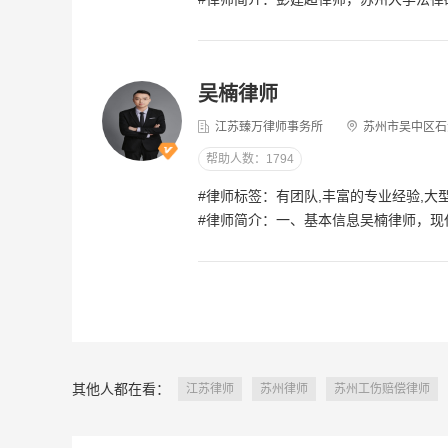
[律师回复] 手术同意由患者本人或近亲属签署即可，老板无需签字。情况紧急时，依据《民法典》第1220条，医院应先行抢救。请立即与医院沟通，同时保留证据并向南通人社部门申请工伤认定，向劳动监察部门投诉维权。我是济南的殷德友律师，如果仍有疑问，欢迎追问或一对一咨询。
戴少华律师
5.
殷德友律师
5.0分
2026-08-05
4.7w 
2026-07-09
4.8w 浏览
吴楠律师
想了解，新职伤9
在工厂受了工伤人在医院需要手术老板不
江苏臻万律师事务所
苏州市吴中区石
签字做手术要怎么解决?
帮助人数：1794
石志忠律师
5.
[律师回复] 您本人或近亲属即可签字手术，无需老板同意。要求单位30日内申报工伤认定；单位不申报，您或家属可在1年内直接向社保部门申请。若单位不付医疗费，保留票据自行垫付，认定工伤后由保险基金或单位承担。必要时向劳动监察投诉或申请劳动仲裁。我是济南的殷德友律师，如果仍有疑问，欢迎追问或一对一咨询。
2026-08-06
4.8w 
#律师标签：有团队,丰富的专业经验,大
殷德友律师
5.0分
#律师简介：一、基本信息吴楠律师，现任江苏臻万律师事务所主办律师，深耕苏州地区法律服务市场。毕业于常州大学，持有经济与工商管理专业学士学位，具备跨学科知识储备。专注于民商事法律事务，深耕合同纠纷、民间借贷、劳动工伤、侵权责任等纠纷领域，累计办理百余件案件。办案逻辑缜密，擅长梳理复杂案件脉络、定制专属诉讼策略，秉持臻于至善，万无一失执业理念，为当事人提供高效、务实、稳妥的法律解决方案，服务口碑优异。服务地区：苏州，联系地址：苏州市吴中区石湖西路140号君联商务大厦7楼720室。二、律师认证情况吴楠律师资质正规可查，全部认证信息经过官方严格审核核验，具备合法、正规的法律服务从业资质，资质公开透明，当事人可随时核验查询，保障法律服务正规性与安全性。1、执业认证律师执业证号：13205202110294506（司法部门官方可查询验证，执业资质合法有效）2、平台认证律图平台认证：已完成实名认证、执业认证、审核会员三重核验认证，平台资质可查询验证。三、核心领域案例分享吴楠律师主攻民商事纠纷，聚焦五大核心办案领域，精通案件全流程处理，擅长破解法律疑难问题，以下为真实办结典型胜诉案例，无杜撰、无夸大。（一）民间借贷纠纷擅长处理债务拖欠、债务人失联、债务性质混杂、被告缺席庭审等疑难借贷案件，熟练运用财产保全、证据固化等法律手段，规避回款风险，保障债权人合法资金权益。案例1：被告缺席民间借贷纠纷案本案存在债务性质混杂、被告无故缺席庭审的取证定性难题，吴楠律师精细梳理杂乱资金流水、固化借贷证据，清晰划分债务性质，最终成功为原告全额追回借款本息。案例2：金融借款担保追偿纠纷案当事人因担保行为代偿30余万元后，对方刻意拖延还款、追偿难度较大，吴楠律师精准适用金融借款及担保相关法律规则，扎实固定追偿法律依据，最终帮助当事人实现30余万元代偿款项全额追索回款。（二）劳动争议与工伤保险待遇纠纷精通劳动关系认定、工伤申报、劳动能力鉴定、工伤赔偿谈判及诉讼全流程，擅长处理劳务派遣、用工推诿、雇主拒赔等工伤疑难案件，重点维护务工人员合法权益。案例1：废品打包工人身损害赔偿案废品打包工在工作过程中遭受重伤，雇主刻意推卸责任、拒绝赔付，吴楠律师严谨固定用工事实与伤情证据，清晰划分侵权责任，最终为当事人争取近40万元赔偿款项。案例2：派遣用工首日工伤案劳动者劳务派遣入职首日便发生工伤事故，用工单位与用人单位相互推诿、拒不担责，吴楠律师通过劳动仲裁依法确认劳动关系，全程主导工伤申报、伤残鉴定全部流程，最终为劳动者争取足额工伤赔偿。（三）合同纠纷熟悉各类民商事合同法律法规，重点处理房屋租赁合同纠纷，针对无书面合同、租客拖欠租金、强占场地、拒不搬离等违约问题，快速制定维权方案。案例1：出租人房屋维权纠纷案当事人无书面租房合同，遭遇承租人拖欠费用、拒不腾退房屋的难题，取证难度较高，吴楠律师整合交易流水、聊天记录等间接证据搭建完整证据链，顺利帮助当事人完成房屋强制腾退并全额追回拖欠费用。（四）侵权责任纠纷熟练处理交通事故责任认定、保险理赔、伤残鉴定、诉讼索赔全流程，可应对肇事方、保险公司拒赔、少赔等情况，同时精通工伤与交通事故竞合类复杂案件。案例1：交通事故十级伤残索赔案当事人因交通事故造成十级伤残，肇事方与保险公司赔付意愿低、赔偿争议较大，吴楠律师精准核算医疗费、误工费、伤残赔偿金等全部赔偿款项，整理提交完整证据，最终法院全额支持赔偿诉求，帮助当事人实现全额赔付。案例2：工伤与交通事故竞合纠纷案当事人遭遇交通事故引发工伤，面临双重赔偿的法律壁垒，维权难度极大，吴楠律师精准判定法律适用规则，清晰拆分侵权赔偿与工伤赔偿法律关系
2026-07-09
5w 浏览
我那工伤认定书上
手指骨折但是我的
在工厂受了工伤?
这样对后面劳动能
[律师回复] 没有吧
[律师回复] 工伤是指在工作时间和工作场所内，因工作原因受到事故伤害或者患职业病的情形。如果你在工厂受了工伤，首先应当及时就医，并保留好相关的医疗记录和费用票据。同时，应当尽快通知工厂负责人，并按照《工伤保险条例》的规定，向当地的人力资源和社会保障部门申请工伤认定。如果工厂为你缴纳了工伤保险，那么相关的医疗费用和赔偿将由工伤保险基金支付。如果没有缴纳工伤保险，工厂需要承担相应的赔偿责任。我是济南的殷德友律师，如果仍有疑问，欢迎追问或一对一咨询。
石志忠律师
5.
殷德友律师
5.0分
2026-08-06
4.5w 
2026-07-09
4.3w 浏览
其他人都在看：
江苏律师
苏州律师
苏州工伤赔偿律师
工伤一年了能申请
工伤四肢大关节肌腱及韧带撕裂伤术后遗