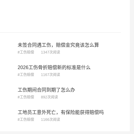
[律师回复] 法律规定的仲裁时效是一年，但时效的起算点不是受伤当天，而是您知道或应当知道权利被侵害之日。并且，时效可能因您向公司主张权利、向有关部门求助等行为而中断并重新计算。这类案子我们做过，我这边看不到您电话，您给我打电话吧
留轻度功能障碍,中的及是和还是或者
0分
浏览
江苏双威律师事…律师
5.0分
2026-07-06
3.3w 浏览
未签合同遇工伤，赔偿金究竟该怎么算
#工伤赔偿
1347次阅读
2026工伤骨折赔偿新的标准是什么
#工伤赔偿
1167次阅读
工伤期间合同到期了怎么办
#工伤赔偿
892次阅读
工地员工意外死亡，有保险能获得赔偿吗
#工伤赔偿
1166次阅读