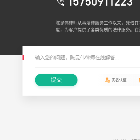
15750911223
陈昆伟律师从事法律服务工作以来，凭借其
度，为客户提供了各类优质的法律服务。在
纠纷案件、离婚纠纷案件、交通事故纠纷案
长于公司合同的拟定、修改等。陈昆伟律师
益，努力为当事人创造价值。相信，陈昆伟
务、严谨的工作态度一定值得您信赖。
输入您的问题，陈昆伟律师在线解答...
提交
实名认证