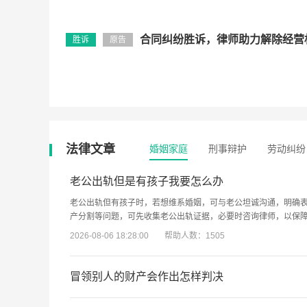
合同纠纷胜诉，律师助力解除经营
胜诉
原告
法律文章
婚姻家庭
刑事辩护
劳动纠纷
老公出轨但是有孩子我要怎么办
老公出轨但有孩子时，若想维系婚姻，可与老公坦诚沟通，明确
产分割等问题，可先收集老公出轨证据，必要时咨询律师，以保
2026-08-06 18:28:00
帮助人数：1505
冒领别人的财产会作出怎样判决
冒领别人财产的判决需根据具体情况而定。若冒领行为构成侵占