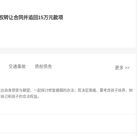
权转让合同并追回15万元款项
交通事故
债权债务
更多 >>
表达自身感受与期望，一起探讨修复婚姻的办法；若决定离婚，要考虑孩子抚养、财
障自己和孩子的合法权益。
罪，数额较大且拒不退还的，处二年以下有期徒刑、拘役或者罚金；数额巨大或有其