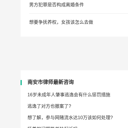
他严重情节的，处二年以上五年以下有期徒刑，并处罚金。若构
男方犯罪是否构成离婚条件
2026-08-06 18:28:00
帮助人数：1355
男方犯罪构成离婚条件。根据法律规定，一方被依法判处长期徒
理这类案件时，会综合考量各种因素，若认定夫妻感情确已破裂
想要争抚养权，女孩该怎么去做
2026-08-06 18:28:00
帮助人数：1076
女孩争抚养权，需证明自身抚养对孩子成长更有利。可从经济能
认知能力，其意愿也很重要，同时要展示自身能给孩子提供良好
2026-08-06 18:28:00
帮助人数：1668
南安市律师最新咨询
-08-05
16岁未成年人肇事逃逸会有什么惩罚措施
-08-05
逃逸了对方也撤案了?
-08-05
想了解，参与网赌流水达10万该如何处理?