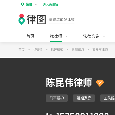
徐州
进入徐州站
首页
找律师
法律咨询
首页
>
找律师
>
福建律师
>
泉州律师
>
南安市律师
陈昆伟律师
刑事辩护
婚姻家庭
工伤赔