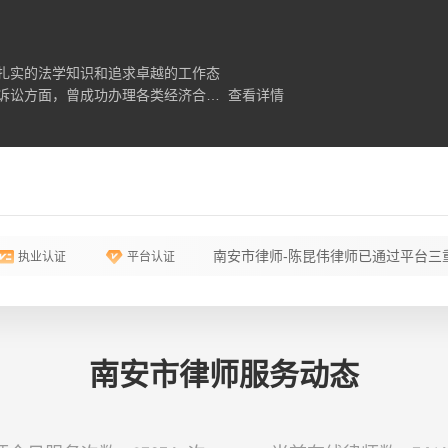
扎实的法学知识和追求卓越的工作态
诉讼方面，曾成功办理各类经济合同
查看详情
件及刑事案件等等;在非诉讼方面，擅
坚持以诚待人，维护当事人的合法权
律师高度的责任感、专业的法律服
南安市律师-陈昆伟律师已通过平台三
执业认证
平台认证
南安市律师服务动态