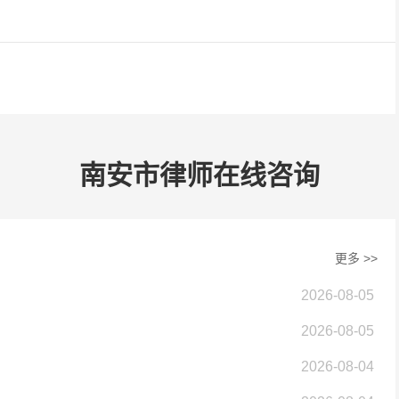
成诈骗罪，会依据诈骗金额，按刑法相关规定量刑。
刑，或其违法、犯罪行为严重伤害夫妻感情的，另一方有权提起离婚诉讼。法院在审
，通常会判决准予离婚。
力、生活环境、陪伴时间等方面举证，如稳定收入、安全舒适住处等。若孩子有一定
的教育和成长条件。
南安市律师在线咨询
更多 >>
2026-08-05
2026-08-05
2026-08-04