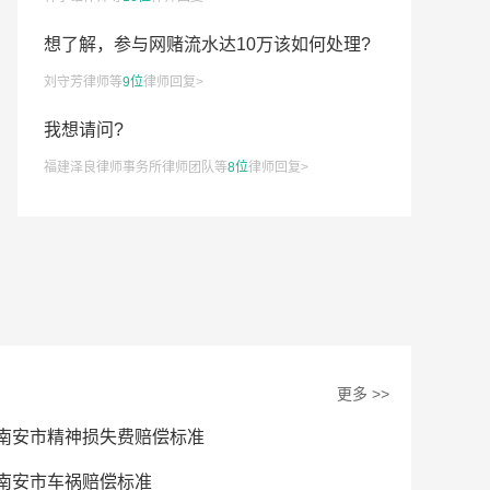
你好，你好?
想了解，参与网赌流水达10万该如何处理?
涉案的卡多久可以解除限制，想了解涉案的卡限制期限是多
刘守芳律师等
9位
律师回复>
孕期女方离婚要不要退还彩礼
我想请问?
盗刷信用卡累计35w?
福建泽良律师事务所律师团队等
8位
律师回复>
更多 >>
南安市精神损失费赔偿标准
南安市车祸赔偿标准