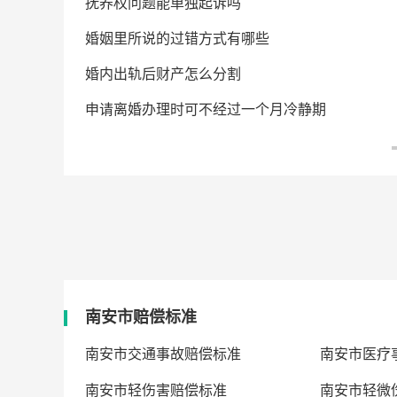
-08-05
抚养权问题能单独起诉吗
-08-05
婚姻里所说的过错方式有哪些
-08-05
婚内出轨后财产怎么分割
-08-05
申请离婚办理时可不经过一个月冷静期
南安市赔偿标准
南安市交通事故赔偿标准
南安市医疗
南安市轻伤害赔偿标准
南安市轻微