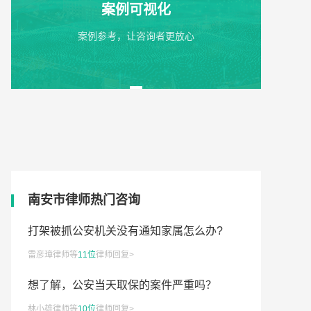
案例可视化
案例参考，让咨询者更放心
南安市律师热门咨询
民间倒会能报警追回钱吗?
打架被抓公安机关没有通知家属怎么办?
雷彦璋律师等
11位
律师回复>
未满十八岁微信支付限额多少，想了解微信未成年支付限额的
想了解，公安当天取保的案件严重吗？
行人躺路边别碾压怎么处理?
林小雄律师等
10位
律师回复>