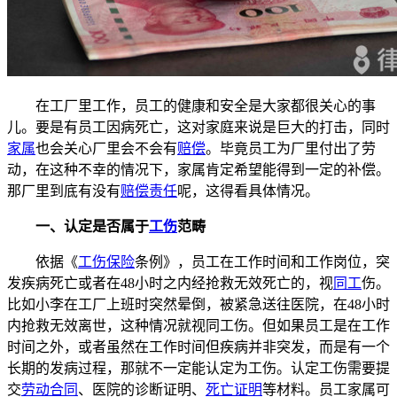
在工厂里工作，员工的健康和安全是大家都很关心的事
儿。要是有员工因病死亡，这对家庭来说是巨大的打击，同时
家属
也会关心厂里会不会有
赔偿
。毕竟员工为厂里付出了劳
动，在这种不幸的情况下，家属肯定希望能得到一定的补偿。
那厂里到底有没有
赔偿责任
呢，这得看具体情况。
一、认定是否属于
工伤
范畴
依据《
工伤保险
条例》，员工在工作时间和工作岗位，突
发疾病死亡或者在48小时之内经抢救无效死亡的，视
同工
伤。
比如小李在工厂上班时突然晕倒，被紧急送往医院，在48小时
内抢救无效离世，这种情况就视同工伤。但如果员工是在工作
时间之外，或者虽然在工作时间但疾病并非突发，而是有一个
长期的发病过程，那就不一定能认定为工伤。认定工伤需要提
交
劳动合同
、医院的诊断证明、
死亡证明
等材料。员工家属可