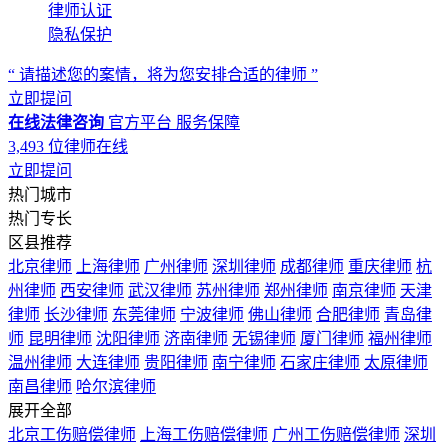
律师认证
隐私保护
“ 请描述您的案情，将为您安排合适的律师 ”
立即提问
在线法律咨询
官方平台
服务保障
3,493
位律师在线
立即提问
热门城市
热门专长
区县推荐
北京律师
上海律师
广州律师
深圳律师
成都律师
重庆律师
杭
州律师
西安律师
武汉律师
苏州律师
郑州律师
南京律师
天津
律师
长沙律师
东莞律师
宁波律师
佛山律师
合肥律师
青岛律
师
昆明律师
沈阳律师
济南律师
无锡律师
厦门律师
福州律师
温州律师
大连律师
贵阳律师
南宁律师
石家庄律师
太原律师
南昌律师
哈尔滨律师
展开全部
北京工伤赔偿律师
上海工伤赔偿律师
广州工伤赔偿律师
深圳