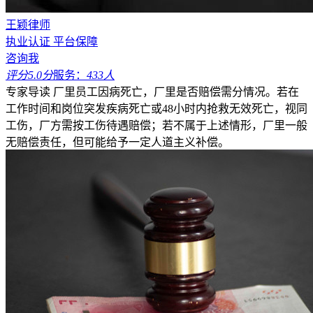
王颖律师
执业认证
平台保障
咨询我
评分5.0分
服务：
433人
专家导读
厂里员工因病死亡，厂里是否赔偿需分情况。若在
工作时间和岗位突发疾病死亡或48小时内抢救无效死亡，视同
工伤，厂方需按工伤待遇赔偿；若不属于上述情形，厂里一般
无赔偿责任，但可能给予一定人道主义补偿。