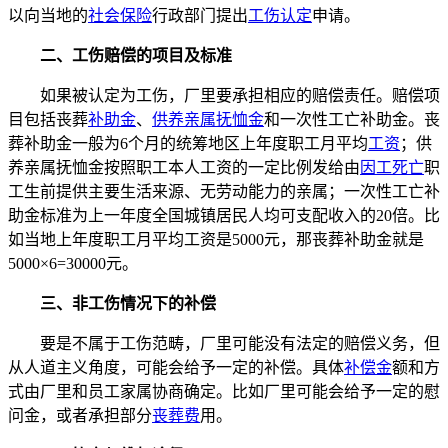
以向当地的
社会保险
行政部门提出
工伤认定
申请。
二、工伤赔偿的项目及标准
如果被认定为工伤，厂里要承担相应的赔偿责任。赔偿项
目包括丧葬
补助金
、
供养亲属抚恤金
和一次性工亡补助金。丧
葬补助金一般为6个月的统筹地区上年度职工月平均
工资
；供
养亲属抚恤金按照职工本人工资的一定比例发给由
因工死亡
职
工生前提供主要生活来源、无劳动能力的亲属；一次性工亡补
助金标准为上一年度全国城镇居民人均可支配收入的20倍。比
如当地上年度职工月平均工资是5000元，那丧葬补助金就是
5000×6=30000元。
三、非工伤情况下的补偿
要是不属于工伤范畴，厂里可能没有法定的赔偿义务，但
从人道主义角度，可能会给予一定的补偿。具体
补偿金
额和方
式由厂里和员工家属协商确定。比如厂里可能会给予一定的慰
问金，或者承担部分
丧葬费
用。