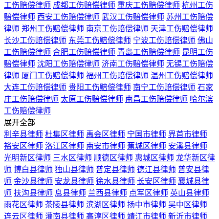
工伤赔偿律师
成都工伤赔偿律师
重庆工伤赔偿律师
杭州工伤
赔偿律师
西安工伤赔偿律师
武汉工伤赔偿律师
苏州工伤赔偿
律师
郑州工伤赔偿律师
南京工伤赔偿律师
天津工伤赔偿律师
长沙工伤赔偿律师
东莞工伤赔偿律师
宁波工伤赔偿律师
佛山
工伤赔偿律师
合肥工伤赔偿律师
青岛工伤赔偿律师
昆明工伤
赔偿律师
沈阳工伤赔偿律师
济南工伤赔偿律师
无锡工伤赔偿
律师
厦门工伤赔偿律师
福州工伤赔偿律师
温州工伤赔偿律师
大连工伤赔偿律师
贵阳工伤赔偿律师
南宁工伤赔偿律师
石家
庄工伤赔偿律师
太原工伤赔偿律师
南昌工伤赔偿律师
哈尔滨
工伤赔偿律师
展开全部
利辛县律师
杜集区律师
禹会区律师
宁国市律师
界首市律师
裕安区律师
洛江区律师
南安市律师
蕉城区律师
安溪县律师
光明新区律师
三水区律师
顺德区律师
惠城区律师
龙华新区律
师
博白县律师
独山县律师
普定县律师
德江县律师
普安县律
师
金沙县律师
安龙县律师
徐水县律师
长安区律师
襄城县律
师
扶沟县律师
息县律师
兰西县律师
点军区律师
英山县律师
雨花区律师
茶陵县律师
滨湖区律师
扬中市律师
吴中区律师
连云区律师
灌南县律师
高淳区律师
靖江市律师
新沂市律师