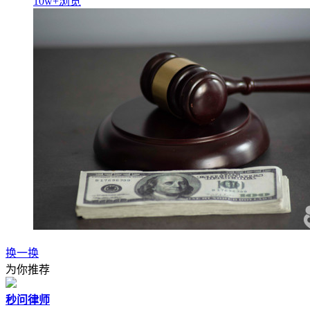
10w+
浏览
换一换
为你推荐
秒问律师