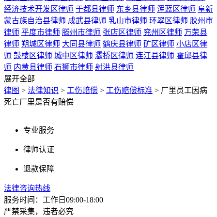
经济技术开发区律师
于都县律师
东乡县律师
浑蓝区律师
阜新
蒙古族自治县律师
成武县律师
乳山市律师
环翠区律师
胶州市
律师
平度市律师
滕州市律师
张店区律师
兖州区律师
万荣县
律师
朔城区律师
大同县律师
鹤庆县律师
矿区律师
小店区律
师
鼓楼区律师
城中区律师
灞桥区律师
连江县律师
霍邱县律
师
内黄县律师
石狮市律师
射洪县律师
展开全部
律图
>
法律知识
>
工伤赔偿
>
工伤赔偿标准
>
厂里员工因病
死亡厂里是否有赔偿
专业服务
律师认证
退款保障
法律咨询热线
服务时间：工作日09:00-18:00
严禁采集，违者必究