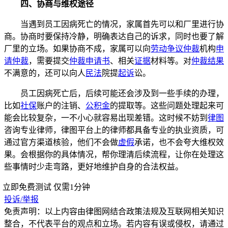
四、协商与维权途径
当遇到员工因病死亡的情况，家属首先可以和厂里进行协
商。协商时要保持冷静，明确表达自己的诉求，同时也要了解
厂里的立场。如果协商不成，家属可以向
劳动争议仲裁
机构
申
请仲裁
，需要提交
仲裁申请书
、相关
证据
材料等。对
仲裁结果
不满意的，还可以向人
民法
院提
起诉
讼。
员工因病死亡后，后续可能还会涉及到一些手续的办理，
比如
社保
账户的注销、
公积金
的提取等。这些问题处理起来可
能会比较复杂，一不小心就容易出现差错。这时候不妨到
律图
咨询专业律师，律图平台上的律师都具备专业的执业资质，可
通过官方渠道核验，他们不会做
虚假
承诺，也不会夸大维权效
果。会根据你的具体情况，帮你理清后续流程，让你在处理这
些事情时少走弯路，更好地维护自身的合法权益。
立即免费测试
仅需1分钟
投诉/举报
免责声明：以上内容由律图网结合政策法规及互联网相关知识
整合，不代表平台的观点和立场。若内容有误或侵权，请通过