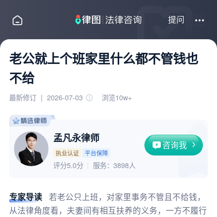
提问
老公就上个班家里什么都不管钱也
不给
最新修订
|
2026-07-03
浏览10w+
孟凡永律师
咨询我
执业认证
平台保障
评分5.0分
服务：
3898人
专家导读
若老公只上班，对家里事务不管且不给钱，
从法律角度看，夫妻间有相互扶养的义务，一方不履行