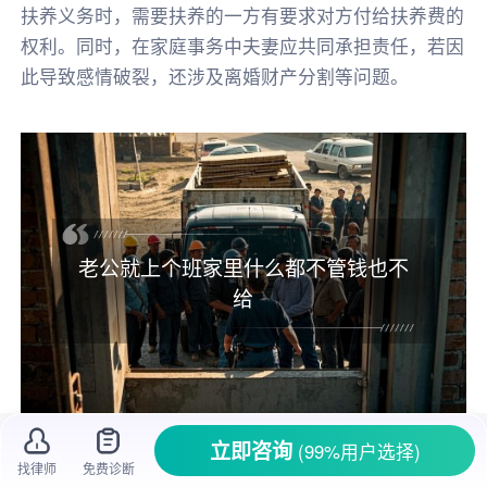
扶养义务时，需要扶养的一方有要求对方付给扶养费的
权利。同时，在家庭事务中夫妻应共同承担责任，若因
此导致感情破裂，还涉及离婚财产分割等问题。
老公就上个班家里什么都不管钱也不
给
立即咨询
(99%用户选择)
在婚姻生活里，夫妻本应相互扶持、共同经
找律师
免费诊断