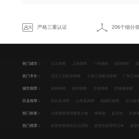
严格三重认证
206个细分
热门城市：
北京律师
上海律师
广州律师
深圳律师
成
宁波律师
佛山律师
合肥律师
青岛律师
昆
热门专长：
北京工伤赔偿律师
上海工伤赔偿律师
广州工伤
太原律师
南昌律师
哈尔滨律师
苏州工伤赔偿律师
郑州工伤赔偿律师
南京工伤
城市推荐：
桂林律师
梧州律师
北海律师
防城港律师
青岛工伤赔偿律师
昆明工伤赔偿律师
沈阳工伤
文山律师
普洱律师
西双版纳律师
大理律师
区县推荐：
高台县律师
山丹县律师
崆峒区律师
泾川县
贵阳工伤赔偿律师
南宁工伤赔偿律师
石家庄工
肃北蒙古族自治县律师
阿克塞哈萨克族自治县律师
热门标签：
当面律师咨询费多少钱
律师函
起诉状
代发
镇原县律师
安定区律师
通渭县律师
陇西县
信用卡分期
欠款起诉
暴力催收
信用卡欠款
热门推荐：
故意伤害骨折怎么判刑
故意伤害罪判几年
故意
信用卡逾期处理
网贷催收
信用卡催收
网贷
涉黄判多久
判三年一般要坐牢多久
故意伤害他