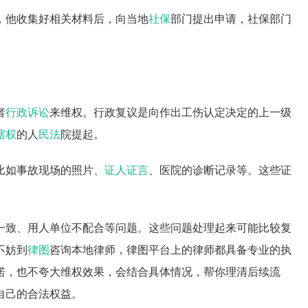
，他收集好相关材料后，向当地
社保
部门提出申请，社保部门
者
行政诉讼
来维权。行政复议是向作出工伤认定决定的上一级
辖权
的人
民法
院提起。
比如事故现场的照片、
证人证言
、医院的诊断记录等。这些证
一致、用人单位不配合等问题。这些问题处理起来可能比较复
不妨到
律图
咨询本地律师，律图平台上的律师都具备专业的执
诺，也不夸大维权效果，会结合具体情况，帮你理清后续流
自己的合法权益。