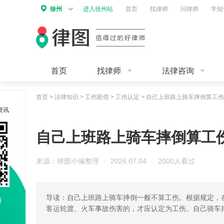
徐州
进入徐州站
首页
找律师
问律师
学知
首页
找律师
法律咨询
首页
>
法律知识
>
工伤赔偿
>
工伤认定
>
自己上班路上骑车摔倒算工伤
资讯
自己上班路上骑车摔倒算工
来源：律图小编整理
·
2026.07.04
·
2000人看过
导读：自己上班路上骑车摔倒一般不算工伤。根据规定，
客运轮渡、火车事故伤害的，才应认定为工伤。自己骑车