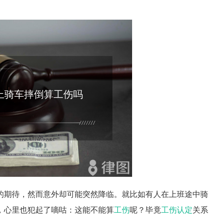
上骑车摔倒算工伤吗
的期待，然而意外却可能突然降临。就比如有人在上班途中骑
，心里也犯起了嘀咕：这能不能算
工伤
呢？毕竟
工伤认定
关系