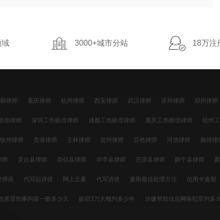
领域
3000+城市分站
18万注
都律师
重庆律师
杭州律师
西安律师
武汉律师
苏州律师
郑州律师
明律师
沈阳律师
济南律师
无锡律师
厦门律师
福州律师
温州律师
赔偿律师
深圳工伤赔偿律师
成都工伤赔偿律师
重庆工伤赔偿律师
杭州工
赔偿律师
天津工伤赔偿律师
长沙工伤赔偿律师
东莞工伤赔偿律师
宁波工
钦州律师
贵港律师
玉林律师
贺州律师
百色律师
河池律师
曲靖律
赔偿律师
济南工伤赔偿律师
无锡工伤赔偿律师
厦门工伤赔偿律师
福州工
保山律师
德宏律师
丽江律师
怒江律师
迪庆律师
临沧律师
拉萨
律师
灵台县律师
崇信县律师
华亭县律师
庄浪县律师
静宁县律师
肃
伤赔偿律师
太原工伤赔偿律师
南昌工伤赔偿律师
哈尔滨工伤赔偿律师
玉门市律师
敦煌市律师
西峰区律师
庆城县律师
环县律师
华池县
律师函
代写起诉状
网上立案
代写诉状
逾期最佳处理方法
信用卡逾期
律师
渭源县律师
临洮县律师
漳县律师
起诉
信用卡退息
逾期利息怎么计算
信用卡透支
信用卡还不上
信用卡
伤害罪刑事拘留一般多少天
盗窃3万大概判多少年
涉嫌帮助信息网络犯罪判多
停息挂账
网贷还不上
网贷延期
分期还款
网贷起诉
停息分期
信用卡
人轻微伤罪怎么判
入室盗窃5000元能判多少年
故意伤害他人罪怎么判未成年