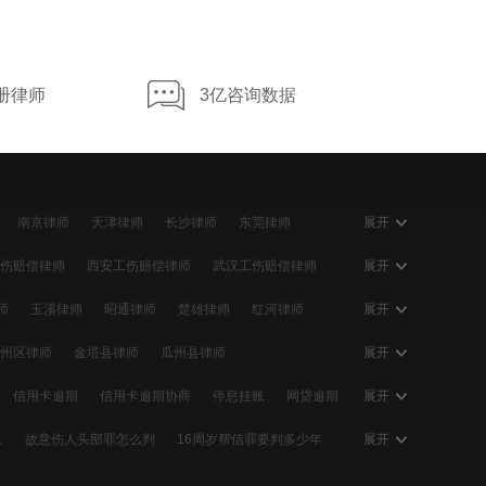
册律师
3亿咨询数据
南京律师
天津律师
长沙律师
东莞律师
展开
大连律师
贵阳律师
南宁律师
石家庄律师
伤赔偿律师
西安工伤赔偿律师
武汉工伤赔偿律师
展开
伤赔偿律师
佛山工伤赔偿律师
合肥工伤赔偿律师
师
玉溪律师
昭通律师
楚雄律师
红河律师
展开
伤赔偿律师
温州工伤赔偿律师
大连工伤赔偿律师
律师
昌都律师
山南律师
日喀则律师
那曲律师
州区律师
金塔县律师
瓜州县律师
展开
律师
合水县律师
正宁县律师
宁县律师
信用卡逾期
信用卡逾期协商
停息挂账
网贷逾期
展开
逾期会怎么样
个性化分期
信用卡逾期利息
久
故意伤人头部罪怎么判
16周岁帮信罪要判多少年
展开
起诉
网贷协商
信用卡欠款
信用卡恶意透支
持刀抢劫判多少年
故意伤害怎么赔偿