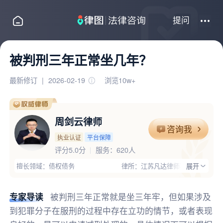
提问
被判刑三年正常坐几年？
最新修订
|
2026-02-19
浏览10w+
周剑云律师
咨询我
执业认证
平台保障
评分5.0分
服务：
620人
擅长领域：债权债务
律所：江苏凡达律师事务所
展开
执业证号：13204201510683714
电话：15861838081
律师优势：有团队,办过大案,丰富的专业经验;周剑云律师，江苏振和
专家导读
被判刑三年正常就是坐三年牢，但如果涉及
到犯罪分子在服刑的过程中存在立功的情节，或者表现