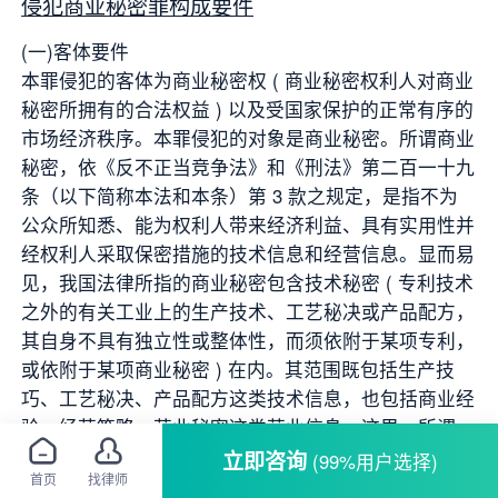
侵犯商业秘密罪构成要件
(一)客体要件
本罪侵犯的客体为商业秘密权 ( 商业秘密权利人对商业
秘密所拥有的合法权益 ) 以及受国家保护的正常有序的
市场经济秩序。本罪侵犯的对象是商业秘密。所谓商业
秘密，依《反不正当竞争法》和《刑法》第二百一十九
条（以下简称本法和本条）第 3 款之规定，是指不为
公众所知悉、能为权利人带来经济利益、具有实用性并
经权利人采取保密措施的技术信息和经营信息。显而易
见，我国法律所指的商业秘密包含技术秘密 ( 专利技术
之外的有关工业上的生产技术、工艺秘决或产品配方，
其自身不具有独立性或整体性，而须依附于某项专利，
或依附于某项商业秘密 ) 在内。其范围既包括生产技
巧、工艺秘决、产品配方这类技术信息，也包括商业经
验、经营策略、营业秘密这类营业信息。这里，所谓
“不为公众所知悉”，是指该信息不能从公开渠道直接获
立即咨询
(99%用户选择)
首页
找律师
取的，所谓“能为权利人带来经济利益，具有实用性”，