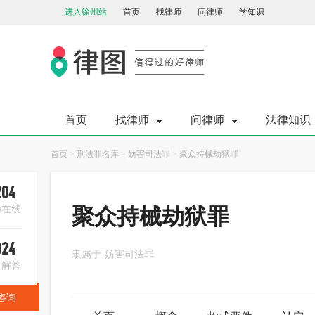
进入徐州站
首页
找律师
问律师
学知识
首页
找律师
问律师
法律知识
首页
>
刑法罪名库
>
妨害司法罪
>
聚众持械劫狱罪
204
师在线
聚众持械劫狱罪
824
隶属于
妨害司法罪
日解答
咨询