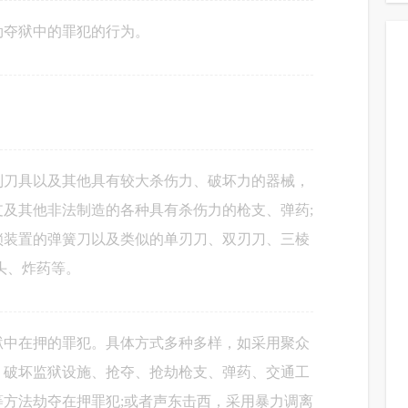
劫夺狱中的罪犯的行为。
制刀具以及其他具有较大杀伤力、破坏力的器械，
及其他非法制造的各种具有杀伤力的枪支、弹药;
锁装置的弹簧刀以及类似的单刃刀、双刃刀、三棱
头、炸药等。
狱中在押的罪犯。具体方式多种多样，如采用聚众
、破坏监狱设施、抢夺、抢劫枪支、弹药、交通工
方法劫夺在押罪犯;或者声东击西，采用暴力调离