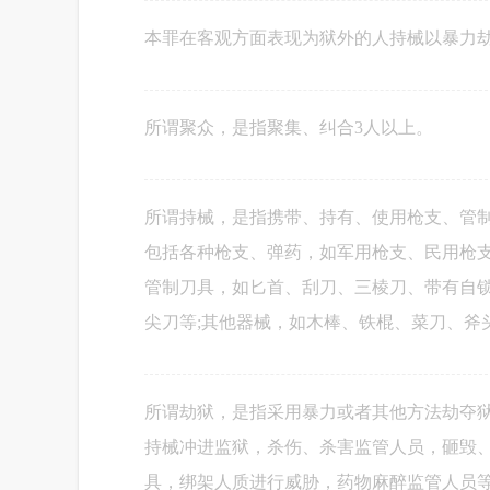
本罪在客观方面表现为狱外的人持械以暴力
所谓聚众，是指聚集、纠合3人以上。
所谓持械，是指携带、持有、使用枪支、管
包括各种枪支、弹药，如军用枪支、民用枪支
管制刀具，如匕首、刮刀、三棱刀、带有自
尖刀等;其他器械，如木棒、铁棍、菜刀、斧
所谓劫狱，是指采用暴力或者其他方法劫夺
持械冲进监狱，杀伤、杀害监管人员，砸毁
具，绑架人质进行威胁，药物麻醉监管人员等