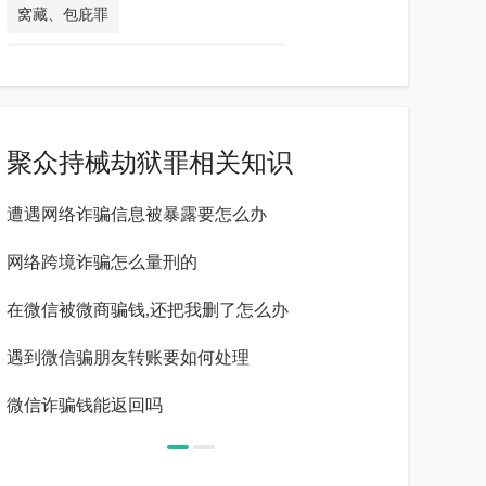
窝藏、包庇罪
掩饰、隐瞒犯罪所得、犯罪所得收益罪
拒不执行判决、裁定罪
非法处置查封、扣押、冻结的财产罪
聚众持械劫狱罪相关知识
破坏监管秩序罪
脱逃罪
劫夺被押解人员罪
遭遇网络诈骗信息被暴露要怎么办
微信被骗没到
组织越狱罪
暴动越狱罪
聚众持械劫狱罪
网络跨境诈骗怎么量刑的
微信诈骗六百
虚假诉讼罪
泄露不应公开的案件信息罪
在微信被微商骗钱,还把我删了怎么办
微信收到诈骗
披露、报道不应公开的案件信息罪
遇到微信骗朋友转账要如何处理
对于微信诈骗
拒绝提供间谍犯罪、恐怖主义犯罪、极端主义犯罪
微信诈骗钱能返回吗
跨境电商被骗1
证据罪