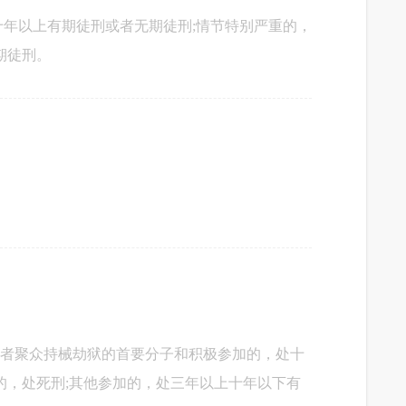
年以上有期徒刑或者无期徒刑;情节特别严重的，
期徒刑。
或者聚众持械劫狱的首要分子和积极参加的，处十
的，处死刑;其他参加的，处三年以上十年以下有