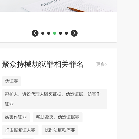
聚众持械劫狱罪相关罪名
更多>
伪证罪
辩护人、诉讼代理人毁灭证据、伪造证据、妨害作
证罪
妨害作证罪
帮助毁灭、伪造证据罪
打击报复证人罪
扰乱法庭秩序罪