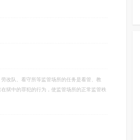
微信被骗没到三千元，是否能立案
微信诈骗六百元能不能予以立案
、劳改队、看守所等监管场所的任务是看管、教
微信收到诈骗被限制如何解除
禁在狱中的罪犯的行为，使监管场所的正常监管秩
。
对于微信诈骗案件要如何去处理
跨境电商被骗16800如何处理