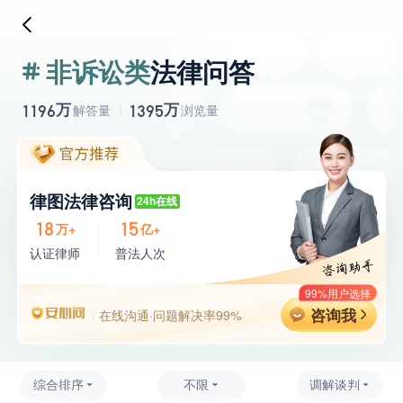
非诉讼类
法律问答
万
万
1196
1395
解答量
浏览量
律图法律咨询
24h在线
18
15
万+
亿+
认证律师
普法人次
99%用户选择
咨询我
在线沟通·问题解决率99%
综合排序
不限
调解谈判