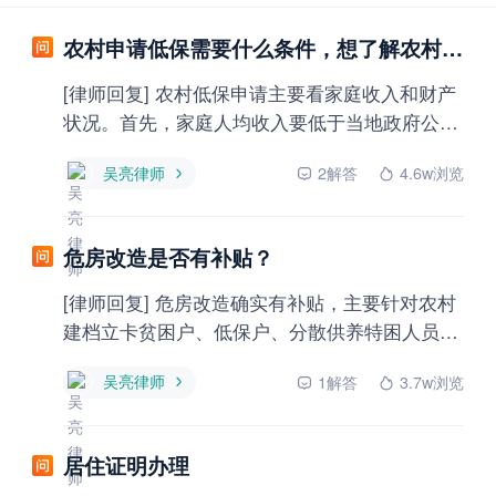
农村申请低保需要什么条件，想了解农村申请低保的条件有哪些？
[律师回复] 农村低保申请主要看家庭收入和财产
状况。首先，家庭人均收入要低于当地政府公布
的低保标准，这个标准每个县区不一样。其次，
吴亮律师
2解答
4.6w浏览
家里不能有贵重财产，比如小汽车、大额存款、
商品房等。然后，家庭成员要拥有当地农村户
籍，并且实际生活困难，比如因病、因残、缺乏
危房改造是否有补贴？
劳动力等原因导致基本生活难以维持。你可以带
上户口本、身份证、收入证明等材料，直接去村
[律师回复] 危房改造确实有补贴，主要针对农村
委会或乡镇人民政府提交申请，他们会进行家庭
建档立卡贫困户、低保户、分散供养特困人员等
经济状况核查。如果符合条件的，就会纳入低保
群体。你需要向当地乡镇政府或住建局提交申
范围。我是杭州的吴亮律师，如果仍有疑问，欢
吴亮律师
1解答
3.7w浏览
请，经过房屋危险性鉴定、审核公示后才能领
迎追问或一对一咨询。
取。具体金额和标准各地不同，建议先确认自己
是否符合条件，再准备户口本、身份证、危房照
居住证明办理
片等材料去申请。我是杭州的吴亮律师，如果仍