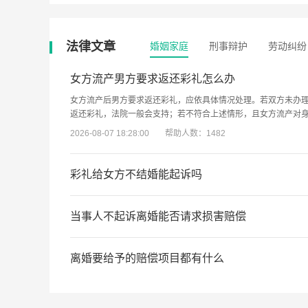
法律文章
婚姻家庭
刑事辩护
劳动纠纷
女方流产男方要求返还彩礼怎么办
女方流产后男方要求返还彩礼，应依具体情况处理。若双方未办
返还彩礼，法院一般会支持；若不符合上述情形，且女方流产对
2026-08-07 18:28:00
帮助人数：1482
彩礼给女方不结婚能起诉吗
若男方给女方彩礼但最终未结婚，男方能起诉。根据法律规定，
因此，若男方给付彩礼后双方未结婚却产生彩礼纠纷，可通过起
当事人不起诉离婚能否请求损害赔偿
2026-08-07 18:28:00
帮助人数：1580
一般情况下，当事人不起诉离婚而单独请求损害赔偿，法院不予
同财产等严重损害夫妻共同财产利益的行为，或一方负有法定扶
离婚要给予的赔偿项目都有什么
离婚请求分割共同财产，但并非直接的损害赔偿。
2026-08-07 18:28:00
帮助人数：1522
离婚赔偿项目包括物质损害赔偿和精神损害赔偿。物质损害赔偿
害赔偿则是对无过错方因过错方的法定过错行为遭受精神痛苦给