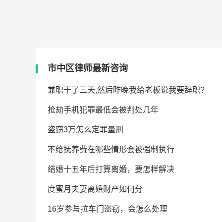
2026-08-07 18:28:00
帮助人数：1395
市中区律师最新咨询
-08-07
兼职干了三天,然后昨晚我给老板说我要辞职?
-08-07
抢劫手机犯罪最低会被判处几年
-08-06
盗窃3万怎么定罪量刑
-08-06
不给抚养费在哪些情形会被强制执行
-08-06
结婚十五年后打算离婚，要怎样解决
-08-06
度蜜月夫妻离婚财产如何分
-08-06
16岁参与拉车门盗窃，会怎么处理