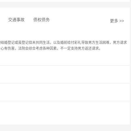
交通事故
债权债务
更多 >>
理结婚登记或虽登记但未共同生活，以及婚前给付彩礼导致男方生活困难，男方请求
身心有伤害，法院会综合考虑各种因素，不一定支持男方返还请求。
双方未办理结婚登记手续，当事人请求返还按照习俗给付的彩礼，法院应予以支持。
诉来维护自身合法权益。
受理。不过，在婚姻关系存续期间，若一方有隐藏、转移、变卖、毁损、挥霍夫妻共
养义务的人患重大疾病需要医治，另一方不同意支付相关医疗费用，当事人可不起诉
主要针对因过错方的行为导致的财产损失，如一方实施家庭暴力损坏财物等；精神损
予的赔偿，如重婚、与他人同居等情形。