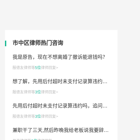
市中区律师热门咨询
8岁儿童犯杀人罪会面临多久刑罚
我是原告，现在不想离婚了撤诉能退钱吗？
殷德友律师等
5位
律师回复>
单位压工资不发，能不能走劳动仲裁
想了解，先用后付超时未支付记录算违约吗?
在外地申请办理离婚应该怎么做
殷德友律师等
3位
律师回复>
民间借款没约定利息该怎么处理
先用后付超时未支付记录算违约吗，追问：我要承担哪些违约责任？
离婚时没财产分割，律师费怎样给付
殷德友律师等
3位
律师回复>
婚姻起诉一般情况下要缴多少费用
兼职干了三天,然后昨晚我给老板说我要辞职?
民事案件法院裁定撤诉，原告以后还可起诉吗