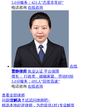
5.0分
服务：
421人
“态度非常好”
电话咨询
在线咨询
在线
曹静律师
执业认证
平台保障
擅长： 行政类、婚姻家庭、劳动纠纷
5.0分
服务：
695人
“回答迅速”
电话咨询
在线咨询
查看全部律师
问题
没解决？
试试问律师吧~
精选本地好评律师，为您提供1对1专业解答