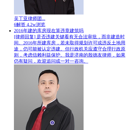
吴丁亚律师团...
6解答
4.2w浏览
2016年建的库房现在算违章建筑吗
[律师回复] 是否违建关键看有无合法审批，而非建造时
间。2016年所建库房，若未取得规划许可或违反土地用
途，仍可能被认定违建。但行政机关应遵守合理行政原
则，考虑信赖利益保护。我是济南的殷德友律师，如果
仍有疑问，欢迎追问或一对一咨询。