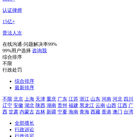
认证律师
15
亿+
普法人次
在线沟通·问题解决率99%
99%用户选择
咨询我
综合排序
不限
行政处罚
综合排序
最新排序
不限
北京
上海
天津
重庆
广东
江苏
浙江
山东
河南
河北
四川
辽宁
安徽
湖北
陕西
湖南
贵州
福建
黑龙江
云南
山西
江西
广
西
甘肃
内蒙古
吉林
新疆
宁夏
海南
青海
西藏
香港
澳门
台湾
全部擅长
行政诉讼
行政许可