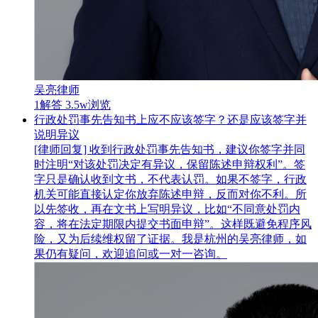
吴亮律师
1解答
3.5w浏览
行政处罚事先告知书上应不应该签字？还是应该签字并
说明异议
[律师回复] 收到行政处罚事先告知书，建议你签字并同
时注明“对该处罚决定有异议，保留陈述申辩权利”。签
字只是确认收到文书，不代表认罚。如果不签字，行政
机关可能直接认定你放弃陈述申辩，反而对你不利。所
以先签收，再在文书上写明异议，比如“不同意处罚内
容，将在法定期限内提交书面申辩”。这样既避免程序风
险，又为后续维权留了证据。我是杭州的吴亮律师，如
果仍有疑问，欢迎追问或一对一咨询。