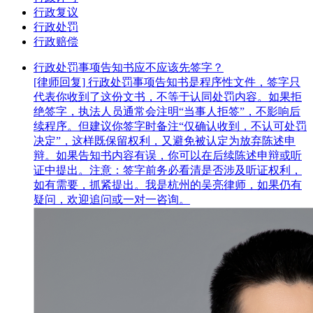
行政复议
行政处罚
行政赔偿
行政处罚事项告知书应不应该先签字？
[律师回复] 行政处罚事项告知书是程序性文件，签字只
代表你收到了这份文书，不等于认同处罚内容。如果拒
绝签字，执法人员通常会注明“当事人拒签”，不影响后
续程序。但建议你签字时备注“仅确认收到，不认可处罚
决定”，这样既保留权利，又避免被认定为放弃陈述申
辩。如果告知书内容有误，你可以在后续陈述申辩或听
证中提出。注意：签字前务必看清是否涉及听证权利，
如有需要，抓紧提出。我是杭州的吴亮律师，如果仍有
疑问，欢迎追问或一对一咨询。