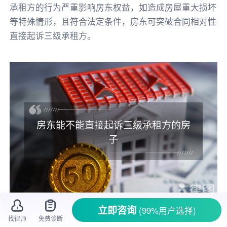
承租方的行为严重影响房东权益，如造成房屋重大损坏
等特殊情形，且符合法定条件，房东可突破合同相对性
直接起诉三级承租方。
房东能不能直接起诉三级承租方的房
子
立即咨询
(99%用户选择)
找律师
免费诊断
在房屋租赁的复杂关系中，房东、一级
承租