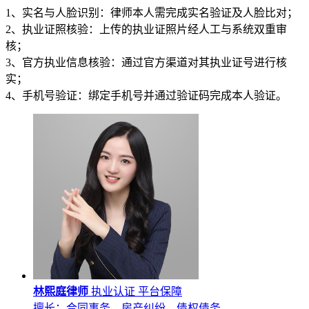
1、实名与人脸识别：律师本人需完成实名验证及人脸比对；
2、执业证照核验：上传的执业证照片经人工与系统双重审
核；
3、官方执业信息核验：通过官方渠道对其执业证号进行核
实；
4、手机号验证：绑定手机号并通过验证码完成本人验证。
林熙庭律师
执业认证
平台保障
擅长：合同事务、房产纠纷、债权债务