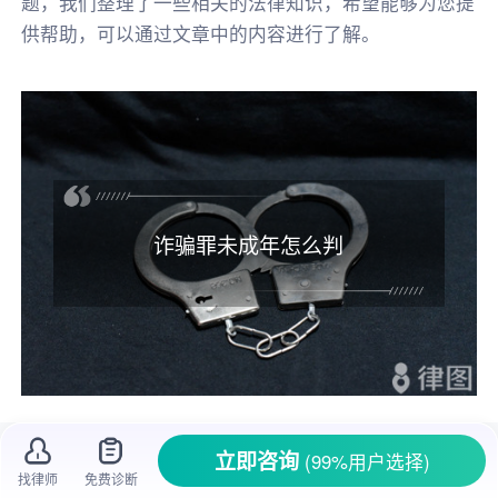
题，我们整理了一些相关的法律知识，希望能够为您提
供帮助，可以通过文章中的内容进行了解。
诈骗罪未成年怎么判
未成年人
构成诈骗罪的，依法应从轻、
减轻
立即咨询
(99%用户选择)
处罚
，具体
量刑
要看
诈骗金额
、手段等。
找律师
免费诊断