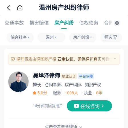
温州房产纠纷律师
交通事故
损害赔偿
房产纠纷
债权债务
合同事务
综合排序
温州
房产纠纷
筛选
律师资质由律图网严格
四重认证，确保律师真实可靠：
1、实名与人脸识别：律师本人需完成实名验证及人脸比对；
2、执业证照核验：上传的执业证照片经人工与系统双重审核；
吴垟泽律师
执业认证
平台保障
3、官方执业信息核验：通过官方渠道对其执业证号进行核实；
擅长：合同事务、房产纠纷、知识产权
4、手机号验证：绑定手机号并通过验证码完成本人验证。
5.0分
服务：
1008人
执业：
6年
在线咨询
14
分钟前回复用户
点击查看更多律师