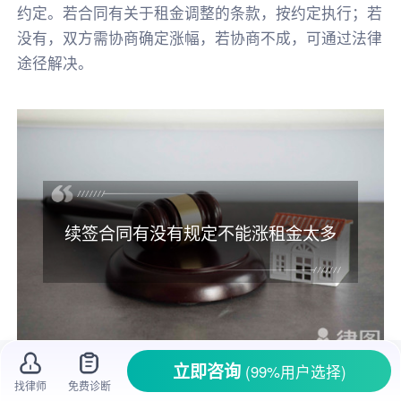
约定。若合同有关于租金调整的条款，按约定执行；若
没有，双方需协商确定涨幅，若协商不成，可通过法律
途径解决。
续签合同有没有规定不能涨租金太多
立即咨询
(99%用户选择)
找律师
免费诊断
租房是很多人都会经历的事情，当
租房合同