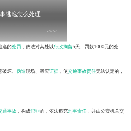
事逃逸怎么处理
逃逸的
处罚
，依法对其处以
行政拘留
5天、罚款1000元的处
意破坏、
伪造
现场、毁灭
证据
，使
交通事故责任
无法认定的，
交通事故
，构成
犯罪
的，依法追究
刑事责任
，并由公安机关交