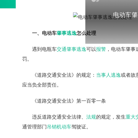
电动车肇
一、电动车
肇事逃逸
怎么处理
遇到电瓶车
交通肇事逃逸
可以
报警
，电动车肇事
罚。
《道路交通安全法》的规定：
当事人
逃逸
或者故
应当负全部责任。
《道路交通安全法》第一百零一条
违反道路交通安全法律、
法规
的规定，发生
重大
通管理部门
吊销
机动车
驾驶证。