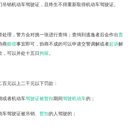
门吊销机动车驾驶证，且终生不得重新取得机动车驾驶证。
警处理，警方会对挑一张进行查缉；查缉到逃逸者后会作出
责
协商
赔偿
事宜即可，协商不成的可以申请交警调解或者
起诉
解
款，可以并处十五日
拘留
。
二百元以上二千元以下罚款：
销或者机动车
驾驶证被暂扣
期间
驾驶机动车
的；
动车驾驶证被吊销、
暂扣
的人驾驶的；