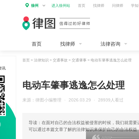
徐州
进入徐州站
首页
找律师
问律师
学知
首页
找律师
法律咨询
首页
>
法律知识
>
交通事故
>
交通肇事
>
电动车肇事逃逸怎么处理
资讯
电动车肇事逃逸怎么处理
来源：律图小编整理
·
2026.03.29
·
28939人看过
导读：在面对自己的合法权益被侵害的时候，我们就需要
可以通过本篇文章了解的法律知识来保护自己的合法权益