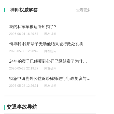
改装车没年检，没保险，被交警扣留了可以不去处理吗？
律师权威解答
查看更多
2026-06-02 07:00:11
网友提问
我的私家车被运管所扣了?
2026-06-01 16:29:57
网友提问
侮辱我,我那辈子无助他结果被行政处罚拘留七天,导致我直接被处罚?
2026-05-30 12:28:42
网友提问
24年的案子已经受到处罚已经结案了为什么派出所会隔三差五的来家里找我已经打扰到我的生活咯?
2026-05-28 22:19:27
网友提问
特急申请县外公益诉讼律师进行行政复议与行政赔偿和行政维权,但是我身份证被派出所和没收、绑手机号的银行卡早就连话费都没有了、存有点钱的银行账号密码全忘了、我父母又坚决不肯给户口本给我、所以我暂时没钱付?
2026-05-28 12:26:31
网友提问
土地出让金没有交是不是就不能发不动车证？
2026-05-27 15:40:46
网友提问
交通事故导航
我办理了米面粮油的执照但是蔬菜执照不给办我如果卖蔬菜可以吗?