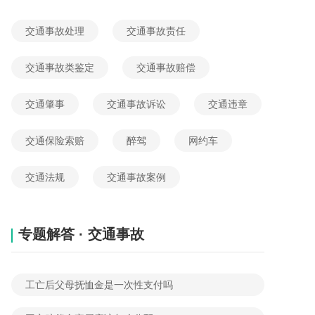
2026-05-25 12:54:01
网友提问
交通事故处理
交通事故责任
想了解，派出所当时未处罚以后还会处罚吗?
2026-06-04 12:21:00
网友提问
交通事故类鉴定
交通事故赔偿
想了解，交警不通知定责书吗?
交通肇事
交通事故诉讼
交通违章
2026-06-02 21:09:08
网友提问
交通保险索赔
醉驾
网约车
驾照过期一年多，去办理时告知我，被禁毒大队注销了?
2026-06-02 18:37:10
网友提问
交通法规
交通事故案例
专题解答 · 交通事故
工亡后父母抚恤金是一次性支付吗