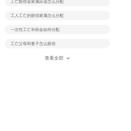
工亡赔偿金家属应该怎么分配
工人工亡的赔偿家属怎么分配
一次性工亡补助金如何分配
工亡父母和妻子怎么赔偿
工伤赔偿款80万家属怎么分配
查看全部
工亡赔偿款如何分配给工人
一次性工亡补偿金打到谁账户
双方同责一方受伤如何赔偿
一次性工亡赔偿金一方家属能不能放弃
工亡配偶不满55岁能领多久