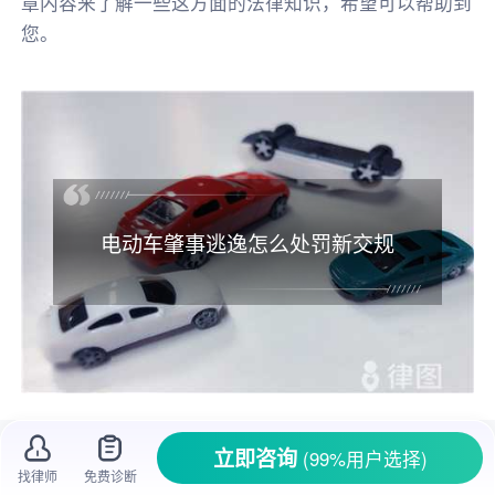
章内容来了解一些这方面的法律知识，希望可以帮助到
您。
电动车肇事逃逸怎么处罚新交规
《道路交通管理条例》和《
道路交通事故处
立即咨询
(99%用户选择)
理
办法》第五条规定的中的吊扣
机动车
驾驶证。
找律师
免费诊断