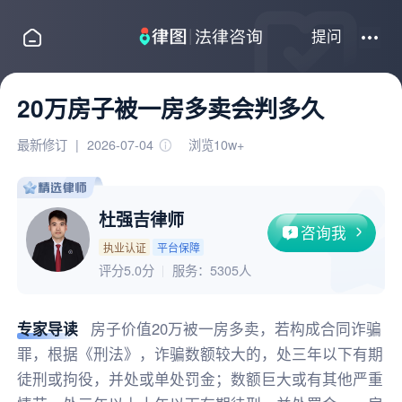
提问
20万房子被一房多卖会判多久
最新修订
|
2026-07-04
浏览10w+
杜强吉律师
咨询我
执业认证
平台保障
评分5.0分
服务：
5305人
专家导读
房子价值20万被一房多卖，若构成合同诈骗
罪，根据《刑法》，诈骗数额较大的，处三年以下有期
徒刑或拘役，并处或单处罚金；数额巨大或有其他严重