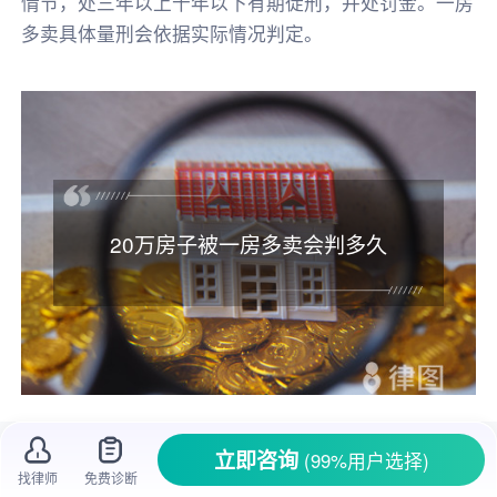
情节，处三年以上十年以下有期徒刑，并处罚金。一房
多卖具体量刑会依据实际情况判定。
20万房子被一房多卖会判多久
买房
子可是人生大事，谁都想顺顺利利地拥
立即咨询
(99%用户选择)
有自己的家。但现实中总有一些不地道的卖家，
找律师
免费诊断