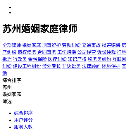
苏州婚姻家庭律师
全部律师
婚姻家庭
刑事辩护
劳动纠纷
交通事故
损害赔偿
房
产纠纷
债权债务
合同事务
工伤赔偿
公司经营
诉讼仲裁
征地
拆迁
行政类
金融保险
医疗纠纷
知识产权
税务类纠纷
互联网
纠纷
建设工程纠纷
涉外专长
非诉讼类
法律顾问
环境保护
其
他
综合排序
苏州
婚姻家庭
筛选
综合排序
用户评分
服务人数