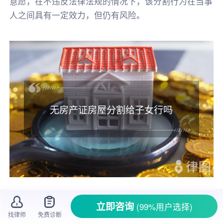
意愿，在不违反法律法规的情况下，该分割行为在当事
人之间具有一定效力，但仍有风险。
无房产证房屋分割给子女行吗
家里有套房子
没有房产证
，想把它分割给子
立即咨询
(99%用户选择)
女，这样做合不合法呢？很多人在面对这类情况
找律师
免费诊断