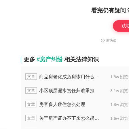
看完仍有疑问
获
更快速
更多
#房产纠纷
相关法律知识
文章
离婚孩子名下房产证归谁
浏览
1.6w 浏览
文章
房产不过户产权归谁
浏览
1.5w 浏览
文章
办理房产放弃公证是否需每人进行
浏览
1.7w 浏览
文章
无力偿还房贷能申请延期一年不
浏览
2.6w 浏览