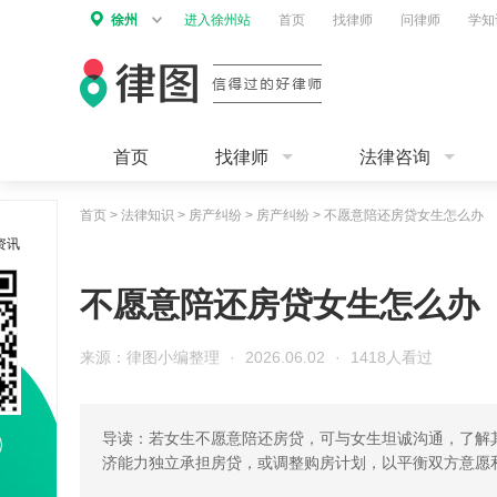
徐州
进入徐州站
首页
找律师
问律师
学知
首页
找律师
法律咨询
首页
>
法律知识
>
房产纠纷
>
房产纠纷
>
不愿意陪还房贷女生怎么办
资讯
不愿意陪还房贷女生怎么办
来源：律图小编整理
·
2026.06.02
·
1418人看过
导读：若女生不愿意陪还房贷，可与女生坦诚沟通，了解
济能力独立承担房贷，或调整购房计划，以平衡双方意愿