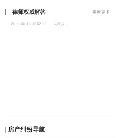
德国签证怎么办理?
律师权威解答
查看更多
2026-05-16 02:02:14
网友提问
国外人员入境医疗中介需要申请什么资质？
2026-05-22 10:53:46
网友提问
房产纠纷导航