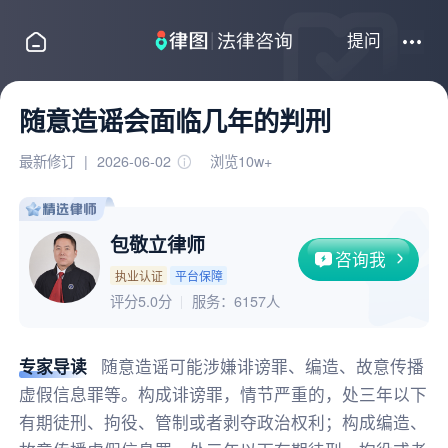
提问
随意造谣会面临几年的判刑
最新修订
|
2026-06-02
浏览10w+
包敬立律师
咨询我
执业认证
平台保障
评分5.0分
服务：
6157人
专家导读
随意造谣可能涉嫌诽谤罪、编造、故意传播
虚假信息罪等。构成诽谤罪，情节严重的，处三年以下
有期徒刑、拘役、管制或者剥夺政治权利；构成编造、