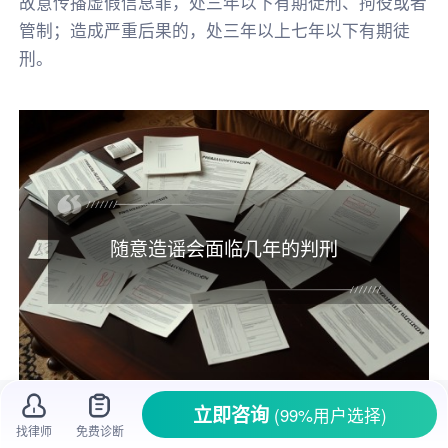
故意传播虚假信息罪，处三年以下有期徒刑、拘役或者
管制；造成严重后果的，处三年以上七年以下有期徒
刑。
随意造谣会面临几年的判刑
立即咨询
(99%用户选择)
在生活里，有时候我们会听到一些毫无根据
找律师
免费诊断