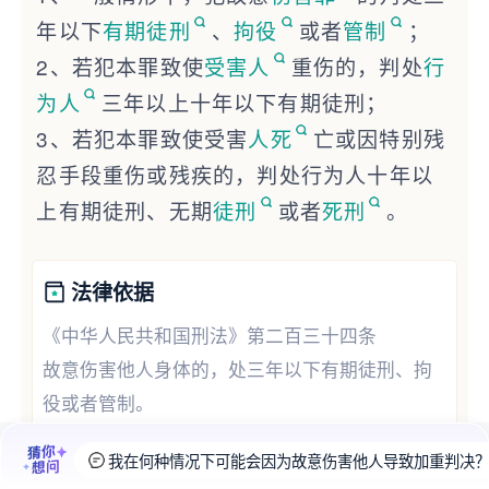
年以下
有期徒刑
、
拘役
或者
管制
；
2、若犯本罪致使
受害人
重伤的，判处
行
为人
三年以上十年以下有期徒刑；
3、若犯本罪致使受害
人死
亡或因特别残
忍手段重伤或残疾的，判处行为人十年以
上有期徒刑、无期
徒刑
或者
死刑
。
法律依据
《中华人民共和国刑法》第二百三十四条
故意伤害他人身体的，处三年以下有期徒刑、拘
役或者管制。
犯前款罪，致人重伤的，处三年以上十年以下有
我在何种情况下可能会因为故意伤害他人导致加重判决
期徒刑；致人死亡或者以特别残忍手段致人重伤