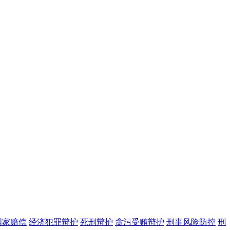
国家赔偿
经济犯罪辩护
死刑辩护
贪污受贿辩护
刑事风险防控
刑