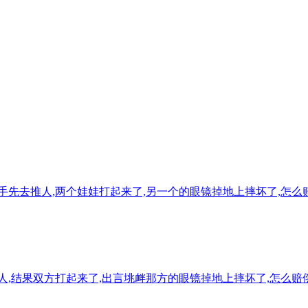
手先去推人,两个娃娃打起来了,另一个的眼镜掉地上摔坏了,怎么
人,结果双方打起来了,出言垗衅那方的眼镜掉地上摔坏了,怎么赔