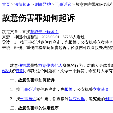
首页
>
法律知识
>
刑事辩护
>
刑事诉讼
>
故意伤害罪如何起诉
故意伤害罪如何起诉
跳过文章，直接
获取专业解读？
来源：律图小编整理
·
2026.03.01
·
57256人看过
导读：1、按刑事公诉案件程序走，先报警，公安机关立案侦
来说，轻伤、重伤由检察院负责起诉，轻微伤可以直接去法院
故意
伤害罪
是指
故意伤害他人
身体的行为，对他人身体造
起诉
呢?
律图
小编对这个问题在下文做一个解答，希望对大家有
一、故意伤害罪如何起诉
1、按
刑事
公诉
案件程序走，先
报警
，公安机关
立案侦查
，
2、按
刑事自诉
案件走，你直接到
法院起诉
，追究他的
刑事
二、故意伤害罪的认定程序