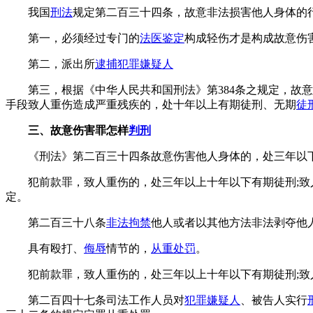
我国
刑法
规定第二百三十四条，故意非法损害他人身体的
第一，必须经过专门的
法医鉴定
构成轻伤才是构成故意伤
第二，派出所
逮捕犯罪嫌疑人
第三，根据《中华人民共和国刑法》第384条之规定，故
手段致人重伤造成严重残疾的，处十年以上有期徒刑、无期
徒
三、故意伤害罪怎样
判刑
《刑法》第二百三十四条故意伤害他人身体的，处三年以
犯前款罪，致人重伤的，处三年以上十年以下有期徒刑;
定。
第二百三十八条
非法拘禁
他人或者以其他方法非法剥夺他
具有殴打、
侮辱
情节的，
从重处罚
。
犯前款罪，致人重伤的，处三年以上十年以下有期徒刑;
第二百四十七条司法工作人员对
犯罪嫌疑人
、被告人实行