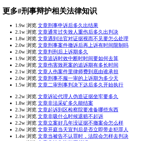
更多
#刑事辩护
相关法律知识
1.9w 浏览
文章
刑事申诉后多久出结果
2.1w 浏览
文章
通常过失致人重伤后多久出判决
1.8w 浏览
文章
遇到法官对证据视而不见要怎么处理
2.0w 浏览
文章
刑事案件撤诉后再上诉有时间限制吗
2.0w 浏览
文章
判刑后上诉期多久
1.9w 浏览
文章
追诉时效中断时时间要如何去算
2.0w 浏览
文章
伤害致死案的追诉期有多长时间
2.1w 浏览
文章
人伤案件里律师费到底由谁承担
2.0w 浏览
文章
刑事不服一审的上诉期为多少天
1.5w 浏览
文章
二审刑事判决下达后多久开始执行
2.2w 浏览
文章
诉讼代理人伪造证据坐牢要多久
1.8w 浏览
文章
非法采矿多久能结案
2.3w 浏览
文章
起诉到区检察院要准备哪些东西
2.1w 浏览
文章
非吸什么时候退赔不起诉
2.2w 浏览
文章
立案好几年没证据不撤案会怎么样
2.0w 浏览
文章
开庭当天宣判后是否立即带走犯罪人
1.4w 浏览
文章
当被告不认罪时，法院会怎样去判决