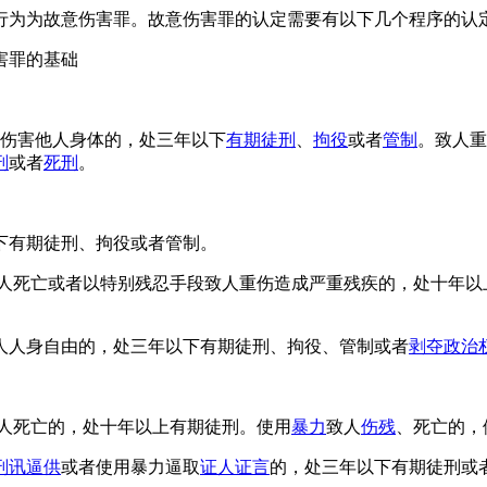
行为为故意伤害罪。故意伤害罪的认定需要有以下几个程序的认
害罪的基础
意伤害他人身体的，处三年以下
有期徒刑
、
拘役
或者
管制
。致人重
刑
或者
死刑
。
下有期徒刑、拘役或者管制。
致人死亡或者以特别残忍手段致人重伤造成严重残疾的，处十年以
人人身自由的，处三年以下有期徒刑、拘役、管制或者
剥夺政治
致人死亡的，处十年以上有期徒刑。使用
暴力
致人
伤残
、死亡的，
刑讯逼供
或者使用暴力逼取
证人证言
的，处三年以下有期徒刑或