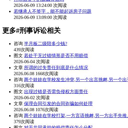
2026-06-09 13:24:00
次阅读
若继承人不签字，能不能起诉房子问题
2026-06-09 13:09:00
次阅读
更多
#刑事诉讼
相关
咨询
半月板二级陪多少钱?
439次阅读
图文
若处于无过错情形是否不用赔偿
2026-06-04
次阅读
文章
所谓的过失责任到底是什么情况
2026.06.08
1668次阅读
咨询
两个娃娃在学校发生冲突,另一个出言挑衅,另一个出
316次阅读
图文
出现过错是否需负侵权方面责任
2026-06-02
次阅读
文章
保理合同引发的合同诈骗如何处理
2026.06.08
1076次阅读
咨询
两个娃娃在学校打架,一方言语挑衅,另一方出手先推
379次阅读
图文
对于共同承担的赔偿责任怎么分配