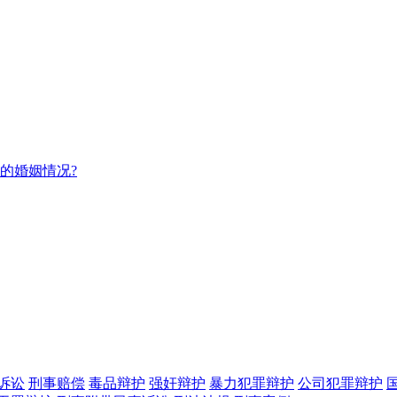
家的婚姻情况?
诉讼
刑事赔偿
毒品辩护
强奸辩护
暴力犯罪辩护
公司犯罪辩护