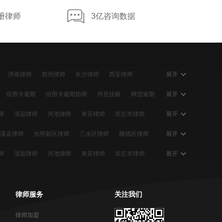
#内蒙古-巴彦淖尔盟
•
2026-08-07
册律师
3亿咨询数据
一般故意投毒的犯罪行为判几年
#甘肃-甘南
•
2026-08-07
诈骗四十万是怎么判刑的
#山东-济宁
济南律师
•
郑州律师
2026-08-07
长沙律师
西安律师
展开
师
太原律师
宁波律师
无锡律师
南昌律师
非法私藏弹药要判多久
信用卡逾期
信用卡逾期协商
停息挂账
网贷逾期
展开
拉萨律师
盐城律师
泰州律师
常州律师
逾期会怎么样
#贵州-黔西南
个性化分期
•
2026-08-07
信用卡逾期利息
师
清远律师
河池律师
来宾律师
崇左市律师
展开
洛阳律师
南通律师
扬州律师
大连律师
起诉
网贷协商
信用卡欠款
信用卡恶意透支
拉人参与网络赌博，会被判定什么罪
溪县律师
光明新区律师
三水区律师
顺德区律师
展开
师
陈华律师
黄亚青律师
牛晓儒律师
#广东-广州
•
2026-08-07
徐水县律师
长安区律师
襄城县律师
扶沟县律师
宝鸡市律师
宝鸡市律师
黄冈律师
许睿律师
师
清远律师
河池律师
来宾律师
崇左市律师
展开
敲诈勒索罪6000要判多久
区律师
灌南县律师
高淳区律师
靖江市律师
盐城律师
岳阳律师
吉安律师
丹东律师
#西藏-昌都
环翠区律师
•
2026-08-07
胶州市律师
平度市律师
连云港律师
吉林市律师
常州律师
沭阳律师
区律师
城中区律师
灞桥区律师
连江县律师
律师服务
关注我们
开设赌场罪认罪认罚量刑是多少年
泰安律师
乐山律师
玉树律师
宜宾律师
#湖南-岳阳
•
2026-08-07
律师加盟