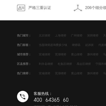
严格三重认证
206个细分
热门城市：
北京律师
上海律师
广州律师
深圳律师
天
青岛律师
苏州律师
沈阳律师
大连律师
兰
热门标签：
当面律师咨询费多少钱
律师函
起诉状
代发
潍坊律师
西宁律师
贵阳律师
哈尔滨律师
信用卡分期
欠款起诉
暴力催收
信用卡欠款
城市推荐：
宣城律师
芜湖律师
黄山律师
滁州律师
马
镇江律师
淄博律师
泉州律师
唐山律师
临
信用卡逾期处理
网贷催收
信用卡催收
网贷
黔南律师
承德律师
贵港律师
安顺律师
衡
绍兴律师
台州律师
姜堰律师
区县推荐：
利辛县律师
杜集区律师
禹会区律师
宁国市
信用卡协商
刘德斌律师
宁乡市律师
庞坤律
惠城区律师
龙华新区律师
博白县律师
独山
徐晓明律师
麻阳苗族自治县律师
新晃侗族自治
热门律师：
宣城律师
芜湖律师
黄山律师
滁州律师
马
息县律师
兰西县律师
点军区律师
英山县律
市中区律师
常熟市律师
绥宁律师
淄博律师
黔南律师
承德律师
贵港律师
安顺律师
衡
新沂市律师
经济技术开发区律师
于都县律师
襄阳律师
株洲律师
大庆律师
黄石律师
鸡
滕州市律师
张店区律师
兖州区律师
万荣县
客服热线：
白城律师
镇江律师
达州律师
海北律师
朝
霍邱县律师
内黄县律师
石狮市律师
射洪县
400 64365 60
海东律师
吕梁律师
榆林律师
泉州律师
龙