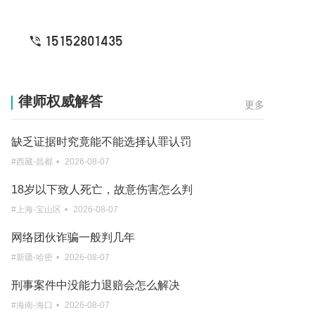
15152801435
最低限十个月的有期徒刑时长是多少
律师权威解答
更多
#新疆-克孜勒苏柯尔克孜
•
2026-08-07
缺乏证据时究竟能不能选择认罪认罚
#西藏-昌都
•
2026-08-07
18岁以下致人死亡，故意伤害怎么判
#上海-宝山区
•
2026-08-07
网络团伙诈骗一般判几年
#新疆-哈密
•
2026-08-07
刑事案件中没能力退赔会怎么解决
#海南-海口
•
2026-08-07