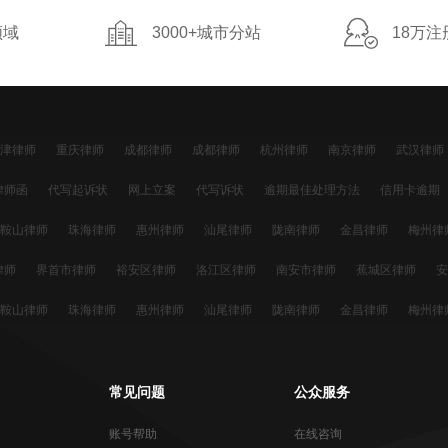
领域
3000+城市分站
18万注
津律师
重庆律师
成都律师
成都律师
杭州律师
南京律师
武汉律师
州律师
合肥律师
石家庄律师
佛山律师
昆明律师
东莞律师
福州律
律师函
代写起诉状
网上立案
代写诉状
逾期最佳处理方法
信用卡逾期
长春律师
海口律师
呼和浩特律师
乌鲁木齐律师
南宁律师
银川律师
起诉
信用卡退息
逾期利息怎么计算
信用卡透支
信用卡还不上
信用卡
鞍山律师
珠海律师
惠州律师
汕尾律师
陇南律师
金昌律师
梅州律
沂律师
济宁律师
嘉兴律师
厦门律师
烟台律师
徐州律师
温州律师
停息挂账
网贷还不上
网贷延期
分期还款
网贷起诉
停息分期
信用卡
水律师
黄冈律师
邢台律师
信阳律师
琼海律师
商丘律师
律师
界首市律师
裕安区律师
洛江区律师
南安市律师
蕉城区律师
安
师
大竹县律师
汪艳律师
王文娟律师
李宁律师
张家港律师
栾川县律
县律师
普定县律师
德江县律师
普安县律师
金沙县律师
安龙县律师
县律师
思明区律师
大连律师
黄岛区律师
龙华区律师
白银市律师
鞍山律师
珠海律师
惠州律师
汕尾律师
陇南律师
金昌律师
梅州律
师
雨花区律师
茶陵县律师
滨湖区律师
扬中市律师
吴中区律师
连云
泰宁县律师
新郑市律师
水律师
黄冈律师
邢台律师
信阳律师
琼海律师
商丘律师
邵阳律师
东乡县律师
浑蓝区律师
阜新蒙古族自治县律师
成武县律师
乳山市律师
西律师
鹰潭律师
阜新律师
恩施律师
菏泽律师
咸宁律师
东营律师
律师
朔城区律师
大同县律师
鹤庆县律师
矿区律师
小店区律师
鼓楼
常见问题
公众服务
阳律师
海南州律师
日照律师
抚州律师
即墨律师
呼伦贝尔市律师
律师
岩律师
巴中律师
阳江律师
湛江律师
账号帮助
在线咨询