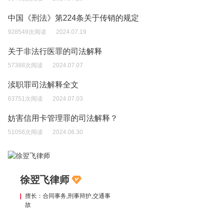
年以上十年以下有期徒刑，并处罚金;数额特别巨大或者有
其他特别严重情节的，处十年以上有期徒刑或者无期徒
中国《刑法》第224条关于传销的规定
刑，并处罚金或者没收财产。
928549次阅读
2024.07.19
关于非法行医罪的司法解释
57388次阅读
2024.07.07
渎职罪司法解释全文
63751次阅读
2024.07.03
妨害信用卡管理罪的司法解释？
51056次阅读
2024.06.30
徐翌飞律师
擅长：合同事务,刑事辩护,交通事
故