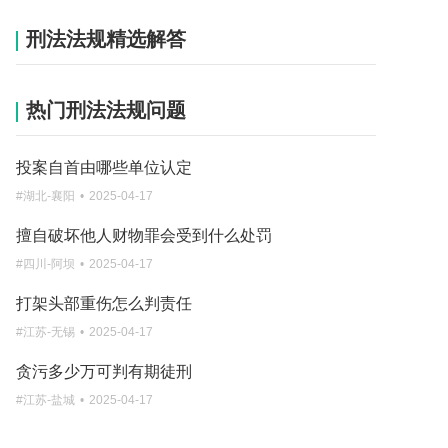
致人重伤的故意伤害案，帮凶缓刑判多久
刑法法规精选解答
#广西-来宾
•
2026-08-07
挪用他人资金构成犯罪会判几年刑
热门刑法法规问题
#陕西-宝鸡
•
2026-08-07
刑法中告诉才处理的有哪些
投案自首由哪些单位认定
#青海-海北
•
2026-08-07
#湖北-襄阳
•
2025-04-17
洗钱罪初犯流水50万能判多少年
擅自破坏他人财物罪会受到什么处罚
#山东-东营
•
2026-08-07
#四川-阿坝
•
2025-04-17
重伤害案件追诉期需经过多少年
打架头部重伤怎么判责任
#江苏-淮安
•
2026-08-07
#江苏-无锡
•
2025-04-17
团伙盗窃6000判刑标准是怎样的
贪污多少万可判有期徒刑
#吉林-敦化
•
2026-08-07
#江苏-盐城
•
2025-04-17
公司涉嫌非法集资诈骗罪流水五百万能判多久