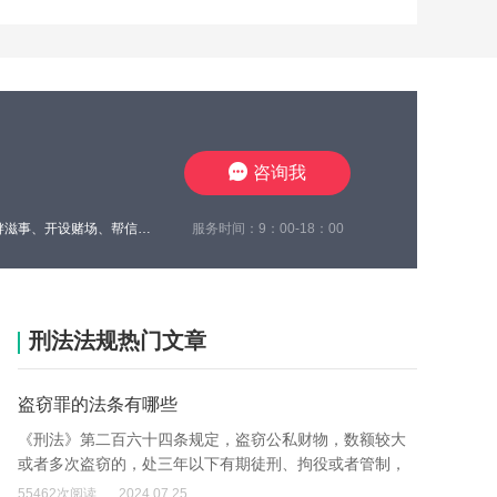
咨询我
服务时间：9：00-18：00
王瀚仑律师，江苏徐州，致力于刑事辩护，曾在诈骗、非法经营、虚开增值税发票、电力盗窃、故意伤害、寻衅滋事、开设赌场、帮信等多类案件中取得良好辩护效果，有多起缓刑、不起诉成功案例，同时在合同纠纷、债权债务、婚姻家事、抚养权纠纷、执行异议纠纷等方面，具有丰富的办案经验，认真负责，帮助每一位当事人维护合法权益。
刑法法规热门文章
盗窃罪的法条有哪些
《刑法》第二百六十四条规定，盗窃公私财物，数额较大
或者多次盗窃的，处三年以下有期徒刑、拘役或者管制，
并处或者单处罚金;数额巨大或者有其他严重情节的，处三
55462次阅读
2024.07.25