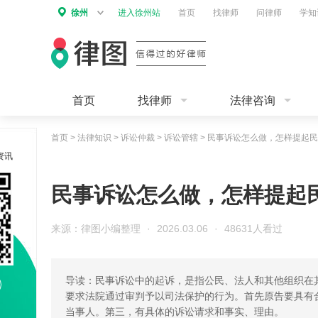
徐州
进入徐州站
首页
找律师
问律师
学知
首页
找律师
法律咨询
首页
>
法律知识
>
诉讼仲裁
>
诉讼管辖
>
民事诉讼怎么做，怎样提起民
资讯
民事诉讼怎么做，怎样提起
来源：律图小编整理
·
2026.03.06
·
48631人看过
导读：民事诉讼中的起诉，是指公民、法人和其他组织在
要求法院通过审判予以司法保护的行为。首先原告要具有
当事人。第三，有具体的诉讼请求和事实、理由。