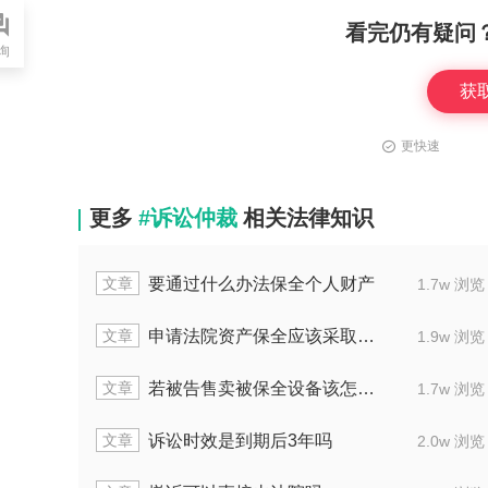
看完仍有疑问
询
获
更快速
更多
#诉讼仲裁
相关法律知识
文章
个人财产
撤销之诉诉讼时效是不是属于除斥
1.7w 浏览
文章
什么办法
双方上诉均被驳回，诉讼费怎
1.9w 浏览
文章
怎么处理
第三人撤销之诉时效是
1.7w 浏览
文章
年吗
司法认定重复诉讼的标准涵盖
2.0w 浏览