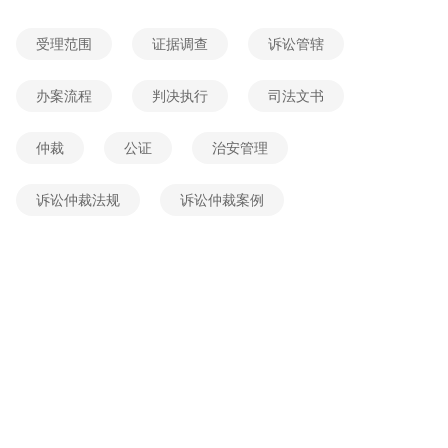
2026-05-04 07:06:13
网友提问
受理范围
证据调查
诉讼管辖
环境损害可通过哪些方式赔偿
2026-06-04 04:35:00
网友提问
办案流程
判决执行
司法文书
环境污染导致精神损害赔偿数额多少
仲裁
公证
治安管理
2026-06-03 01:08:55
网友提问
谁来承担环境污染所产生的赔偿责任
诉讼仲裁法规
诉讼仲裁案例
2026-06-01 11:45:57
网友提问