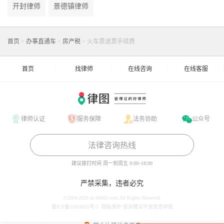
开封律师
景德镇律师
首页
>
办事直通车
>
房产税
>
火车票退票手续费
首页
找律师
在线咨询
在线客服
律师认证
服务保障
法务协助
公众号
法律咨询热线
建议拨打时间
周一到周五 9:00~18:00
严禁采集，违者必究
©2004-2026 m.64365.com All Rights Reserved.
蜀ICP备15018055号-1
隐私保护
投诉建议
不良信息举报