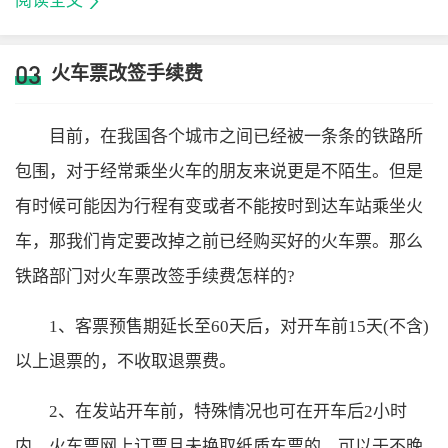
阅读全文
03
火车票改签手续费
目前，在我国各个城市之间已经被一条条的铁路所
包围，对于经常乘坐火车的朋友来说更是不陌生。但是
有时候可能因为行程有变或者不能按时到达车站乘坐火
车，那我们肯定要改掉之前已经购买好的火车票。那么
铁路部门对火车票改签手续费怎样的?
1、客票预售期延长至60天后，对开车前15天(不含)
以上退票的，不收取退票费。
2、在发站开车前，特殊情况也可在开车后2小时
内。火车票网上订票且未换取纸质车票的，可以于不晚