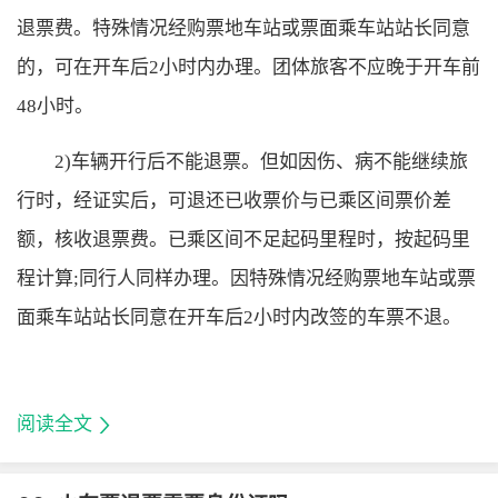
退票费。特殊情况经购票地车站或票面乘车站站长同意
的，可在开车后2小时内办理。团体旅客不应晚于开车前
48小时。
2)车辆开行后不能退票。但如因伤、病不能继续旅
行时，经证实后，可退还已收票价与已乘区间票价差
额，核收退票费。已乘区间不足起码里程时，按起码里
程计算;同行人同样办理。因特殊情况经购票地车站或票
面乘车站站长同意在开车后2小时内改签的车票不退。
阅读全文