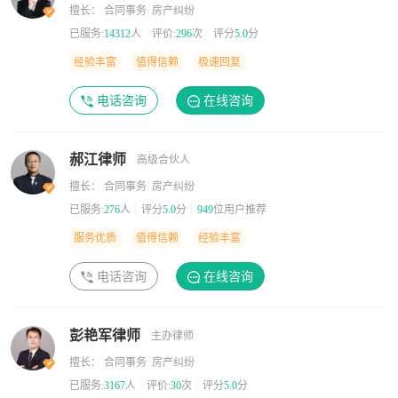
擅长： 合同事务 房产纠纷
已服务:
14312
人
评价:
296
次
评分
5.0
分
经验丰富
值得信赖
极速回复
电话咨询
在线咨询
郝江律师
高级合伙人
擅长： 合同事务 房产纠纷
已服务:
276
人
评分
5.0
分
949
位用户推荐
服务优质
值得信赖
经验丰富
电话咨询
在线咨询
彭艳军律师
主办律师
擅长： 合同事务 房产纠纷
已服务:
3167
人
评价:
30
次
评分
5.0
分