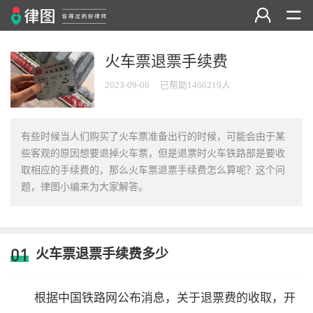
火车票退票手续费
2023-09-06
已帮助1466219人
有些时候当人们购买了火车票准备出行的时候，可能会由于某
些客观的原因想要退掉火车票，但是退票时火车铁路部是要收
取相应的手续费的，那么火车票退票手续费怎么算呢？这个问
题，律图小编来为大家解答。
01
火车票退票手续费多少
根据中国铁路网公布消息，关于退票费的收取，开