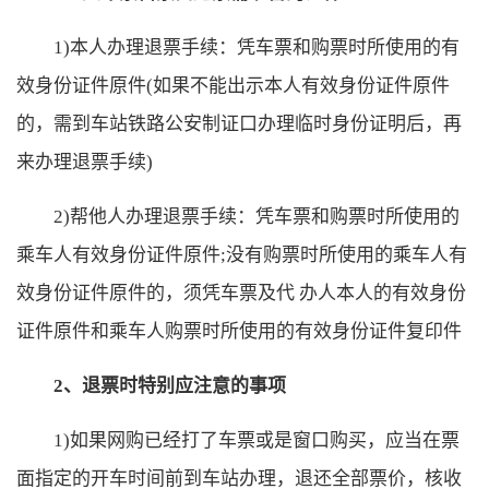
1)本人办理退票手续：凭车票和购票时所使用的有
效身份证件原件(如果不能出示本人有效身份证件原件
的，需到车站铁路公安制证口办理临时身份证明后，再
来办理退票手续)
2)帮他人办理退票手续：凭车票和购票时所使用的
乘车人有效身份证件原件;没有购票时所使用的乘车人有
效身份证件原件的，须凭车票及代 办人本人的有效身份
证件原件和乘车人购票时所使用的有效身份证件复印件
2、退票时特别应注意的事项
1)如果网购已经打了车票或是窗口购买，应当在票
面指定的开车时间前到车站办理，退还全部票价，核收