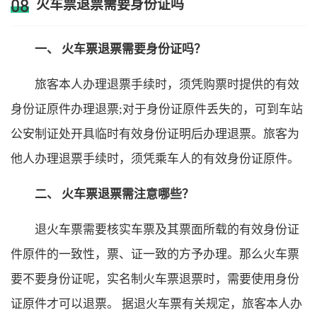
08
火车票退票需要身份证吗
一、 火车票退票需要身份证吗？
旅客本人办理退票手续时，须凭购票时提供的有效
身份证原件办理退票;对于身份证原件丢失的，可到车站
公安制证处开具临时有效身份证明后办理退票。旅客为
他人办理退票手续时，须凭乘车人的有效身份证原件。
二、 火车票退票需注意哪些？
退火车票需要核实车票及其票面所载的有效身份证
件原件的一致性，票、证一致的方予办理。那么火车票
要不要身份证呢，实名制火车票退票时，需要使用身份
证原件才可以退票。 据退火车票有关规定，旅客本人办