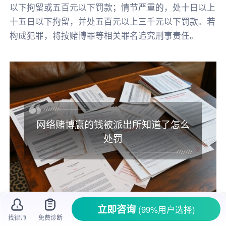
以下拘留或五百元以下罚款；情节严重的，处十日以上
十五日以下拘留，并处五百元以上三千元以下罚款。若
构成犯罪，将按赌博罪等相关罪名追究刑事责任。
网络赌博赢的钱被派出所知道了怎么
处罚
立即咨询
(99%用户选择)
找律师
免费诊断
网络赌博
在如今的生活中并不少见，很多人