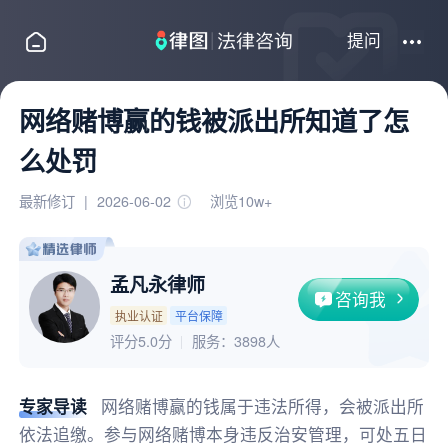
提问
网络赌博赢的钱被派出所知道了怎
么处罚
最新修订
|
2026-06-02
浏览10w+
孟凡永律师
咨询我
执业认证
平台保障
评分5.0分
服务：
3898人
专家导读
网络赌博赢的钱属于违法所得，会被派出所
依法追缴。参与网络赌博本身违反治安管理，可处五日